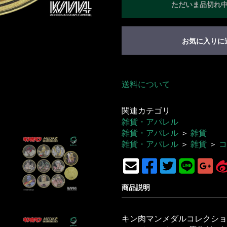
ただいま品切れ
お気に入りに
送料について
関連カテゴリ
雑貨・アパレル
雑貨・アパレル
＞
雑貨
雑貨・アパレル
＞
雑貨
＞
コ
商品説明
キン肉マンメダルコレクション 