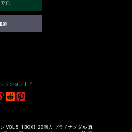
中です。
追加
レクショントイ
VOL.5 【BOX】20個入 プラチナメダル 真