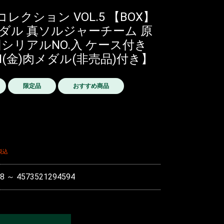
クション VOL.5 【BOX】
メダル 真ソルジャーチーム 原
 初回シリアルNO.入 ケース付き
N(金)肉メダル(非売品)付き】
限定品
おすすめ商品
税込
8 ～ 4573521294594