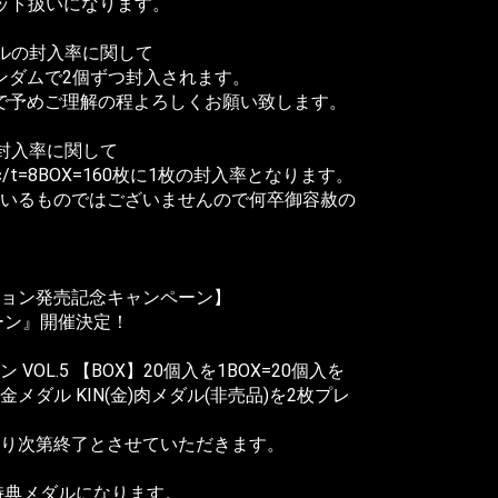
ット扱いになります。
ルの封入率に関して
ランダムで2個ずつ封入されます。
ので予めご理解の程よろしくお願い致します。
封入率に関して
t=8BOX=160枚に1枚の封入率となります。
いるものではございませんので何卒御容赦の
ョン発売記念キャンペーン】
ペーン』開催決定！
OL.5 【BOX】20個入を1BOX=20個入を
ダル KIN(金)肉メダル(非売品)を2枚プレ
り次第終了とさせていただきます。
は特典メダルになります。