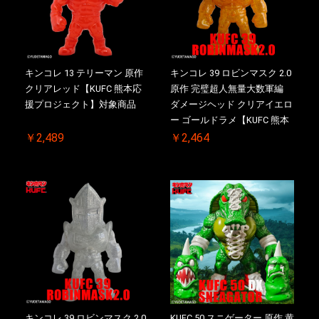
キンコレ 13 テリーマン 原作
キンコレ 39 ロビンマスク 2.0
クリアレッド【KUFC 熊本応
原作 完璧超人無量大数軍編
援プロジェクト】対象商品
ダメージヘッド クリアイエロ
ー ゴールドラメ【KUFC 熊本
応援プロジェクト】対象商品
￥2,489
￥2,464
キンコレ 39 ロビンマスク 2.0
KUFC 50 スニゲーター 原作 黄