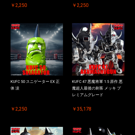
￥2,250
￥2,250
KUFC 50 スニゲーター EX 正
KUFC 47 悪魔将軍 1.5 原作 悪
体 涙
魔超人最後の刺客 メッキ プ
レミアムグレード
￥2,250
￥35,178