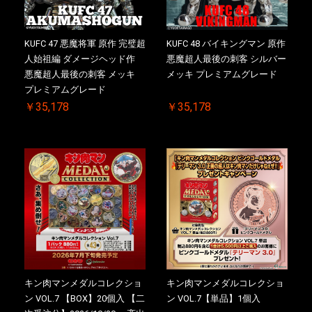
KUFC 47 悪魔将軍 原作 完璧超
KUFC 48 バイキングマン 原作
人始祖編 ダメージヘッド作
悪魔超人最後の刺客 シルバー
悪魔超人最後の刺客 メッキ
メッキ プレミアムグレード
プレミアムグレード
￥35,178
￥35,178
キン肉マンメダルコレクショ
キン肉マンメダルコレクショ
ン VOL.7 【BOX】20個入 【二
ン VOL.7【単品】1個入