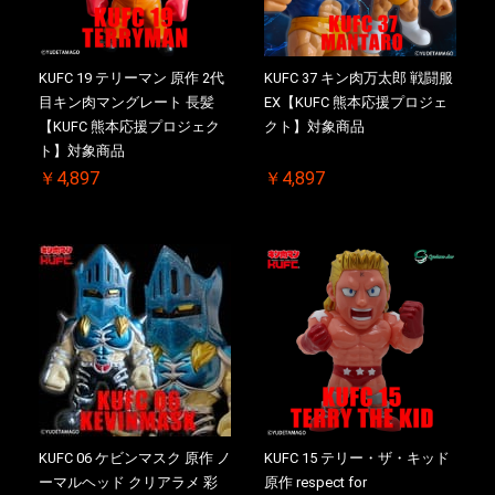
KUFC 19 テリーマン 原作 2代
KUFC 37 キン肉万太郎 戦闘服
目キン肉マングレート 長髪
EX【KUFC 熊本応援プロジェ
【KUFC 熊本応援プロジェク
クト】対象商品
ト】対象商品
￥4,897
￥4,897
KUFC 06 ケビンマスク 原作 ノ
KUFC 15 テリー・ザ・キッド
ーマルヘッド クリアラメ 彩
原作 respect for