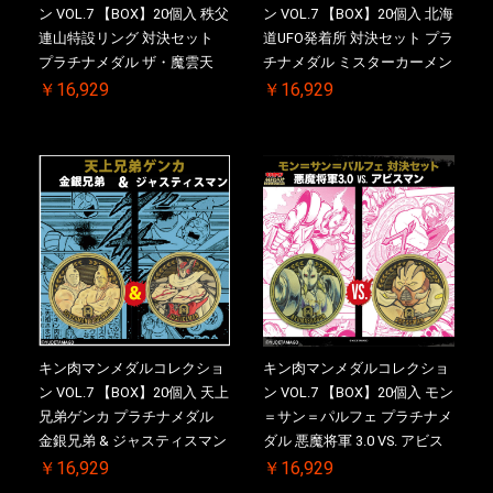
ン VOL.7 【BOX】20個入 秩父
ン VOL.7 【BOX】20個入 北海
連山特設リング 対決セット
道UFO発着所 対決セット プラ
プラチナメダル ザ・魔雲天
チナメダル ミスターカーメン
VS. テリーマン 3.0 ケース付
VS. ブロッケン Jr. 2.0 ケース
￥16,929
￥16,929
き【初回購入特典 】KIN(金)
付き【初回購入特典 】
肉メダル(非売品)付【二次受
KIN(金)肉メダル(非売品)付
注分】2026/10/30 一斉出荷予
【二次受注分】2026/10/30 一
定
斉出荷予定
キン肉マンメダルコレクショ
キン肉マンメダルコレクショ
ン VOL.7 【BOX】20個入 天上
ン VOL.7 【BOX】20個入 モン
兄弟ゲンカ プラチナメダル
＝サン＝パルフェ プラチナメ
金銀兄弟 & ジャスティスマン
ダル 悪魔将軍 3.0 VS. アビス
2.0 ケース付き【初回購入特
マン【初回購入特典 】
￥16,929
￥16,929
典 】KIN(金)肉メダル(非売品)
KIN(金)肉メダル(非売品)付