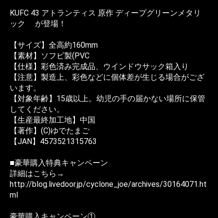
KUFC 43 アトランティス 原作 ディープグリーンメタリ
ック が登場！
【サイズ】全高約160mm
【素材】ソフビ製(PVC
【仕様】彩色済み完成品、ウインドウサック箱入り
【注意】製造上、彩色などに個体差が生じる場合がござ
います。
【対象年齢】15歳以上。幼児の手の届かない場所に保管
してください。
【生産最終加工地】中国
【著作】(C)ゆでたまご
【JAN】4573521315763
■豪華購入特典キャンペーン
詳細はこちら→
http://blog.livedoor.jp/cyclone_joe/archives/30164071.ht
ml
豪華購入キャンペーン①