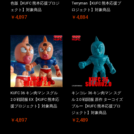
色版【KUFC 熊本応援プロジ
Terryman【KUFC 熊本応援プ
お買い物を続ける
カートへ進む
ェクト】対象商品
ロジェクト】対象商品
￥4,897
￥4,884
KUFC 36 キン肉マン スグル
キンコレ 36 キン肉マン スグ
2.0 戦闘服 EX【KUFC 熊本応
ル 2.0 戦闘服 原作 ターコイズ
援プロジェクト】対象商品
ブルー【KUFC 熊本応援プロ
ジェクト】対象商品
￥4,897
￥2,489