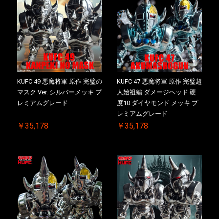
KUFC 49 悪魔将軍 原作 完璧の
KUFC 47 悪魔将軍 原作 完璧超
マスク Ver. シルバーメッキ プ
人始祖編 ダメージヘッド 硬
レミアムグレード
度10 ダイヤモンド メッキ プ
レミアムグレード
￥35,178
￥35,178