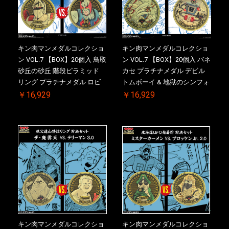
キン肉マンメダルコレクショ
キン肉マンメダルコレクショ
ン VOL.7 【BOX】20個入 鳥取
ン VOL.7 【BOX】20個入 バネ
砂丘の砂丘 階段ピラミッド
カセ プラチナメダル デビル
リング プラチナメダル ロビ
トムボーイ & 地獄のシンフォ
ンマスク VS.ネメシス 【初回
ニー ケース付き【初回購入特
￥16,929
￥16,929
購入特典 】KIN(金)肉メダル
典 】KIN(金)肉メダル(非売品)
(非売品)付【二次受注分】
付【二次受注分】2026/10/30
2026/10/30 一斉出荷予定
一斉出荷予定
キン肉マンメダルコレクショ
キン肉マンメダルコレクショ