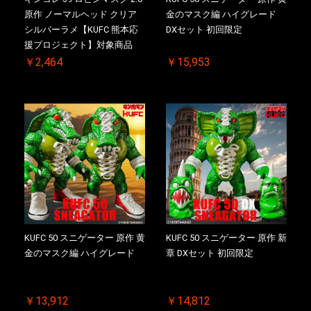
原作 ノーマルヘッド クリア
金のマスク編 ハイグレード
シルバーラメ【KUFC 熊本応
DXセット 初回限定
援プロジェクト】対象商品
￥2,464
￥15,953
KUFC 50 スニゲーター 原作 黄
KUFC 50 スニゲーター 原作 新
金のマスク編 ハイグレード
章 DXセット 初回限定
￥13,912
￥14,812