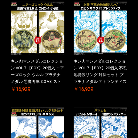
【二次受注分】2026/10/30 一
【二次受注分】2026/10/30 一
斉出荷予定
斉出荷予定
キン肉マンメダルコレクショ
キン肉マンメダルコレクショ
ン VOL.7 【BOX】20個入 エア
ン VOL.7 【BOX】20個入 不忍
ーズロック ウルル プラチナ
池特設リング 対決セット プ
メダル 悪魔将軍 3.0 VS. スト
ラチナメダル アトランティス
ロング・ザ・武道【初回購入
ドライバー VS.ネックカット
￥16,929
￥16,929
特典 】KIN(金)肉メダル(非売
ドロップキック ケース付き
品)付【二次受注分】
【初回購入特典 】KIN(金)肉
2026/10/30 一斉出荷予定
メダル(非売品)付