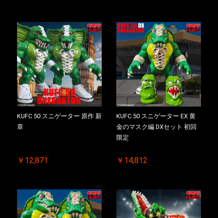
KUFC 50 スニゲーター 原作 新
KUFC 50 スニゲーター EX 黄
章
金のマスク編 DXセット 初回
限定
￥12,871
￥14,812