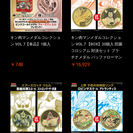
キン肉マンメダルコレクショ
キン肉マンメダルコレクショ
ン VOL.7【単品】1個入
ン VOL.7 【BOX】20個入 田園
コロシアム 対決セット プラ
チナメダル バッファローマン
2.0 顎髭 Ver. VS. 光の矢 初回
￥748
￥16,929
シリアルNO.入 ケース付き
【初回購入特典 】KIN(金)肉
メダル(非売品)付