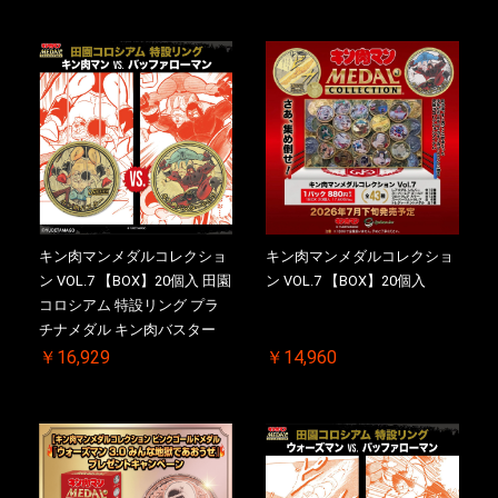
付【二次受注分】2026/10/30
【二次受注分】2026/10/30 一
一斉出荷予定
斉出荷予定
キン肉マンメダルコレクショ
キン肉マンメダルコレクショ
ン VOL.7 【BOX】20個入 田園
ン VOL.7 【BOX】20個入
コロシアム 特設リング プラ
チナメダル キン肉バスター
VS. キン肉バスターやぶり 初
￥16,929
￥14,960
回シリアルNO.入 ケース付き
【初回購入特典 】KIN(金)肉
メダル(非売品)付