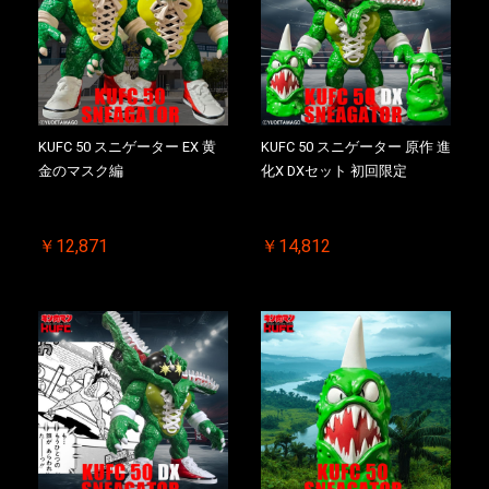
KUFC 50 スニゲーター EX 黄
KUFC 50 スニゲーター 原作 進
金のマスク編
化X DXセット 初回限定
￥12,871
￥14,812