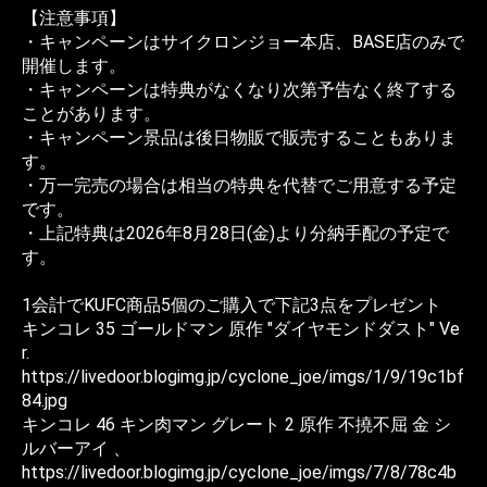
【注意事項】
・キャンペーンはサイクロンジョー本店、BASE店のみで
開催します。
・キャンペーンは特典がなくなり次第予告なく終了する
ことがあります。
・キャンペーン景品は後日物販で販売することもありま
す。
・万一完売の場合は相当の特典を代替でご用意する予定
です。
・上記特典は2026年8月28日(金)より分納手配の予定で
す。
1会計でKUFC商品5個のご購入で下記3点をプレゼント
キンコレ 35 ゴールドマン 原作 "ダイヤモンドダスト" Ve
r.
https://livedoor.blogimg.jp/cyclone_joe/imgs/1/9/19c1bf
84.jpg
キンコレ 46 キン肉マン グレート 2 原作 不撓不屈 金 シ
ルバーアイ 、
https://livedoor.blogimg.jp/cyclone_joe/imgs/7/8/78c4b