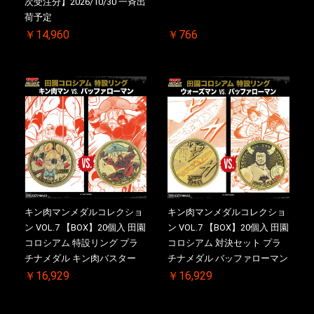
次受注分】2026/10/30 一斉出
荷予定
￥14,960
￥766
キン肉マンメダルコレクショ
キン肉マンメダルコレクショ
ン VOL.7 【BOX】20個入 田園
ン VOL.7 【BOX】20個入 田園
コロシアム 特設リング プラ
コロシアム 対決セット プラ
チナメダル キン肉バスター
チナメダル バッファローマン
VS. キン肉バスターやぶり ケ
2.0 顎髭 Ver. VS. 光の矢 ケー
￥16,929
￥16,929
ース付き【初回購入特典 】
ス付き【初回購入特典 】
KIN(金)肉メダル(非売品)付
KIN(金)肉メダル(非売品)付