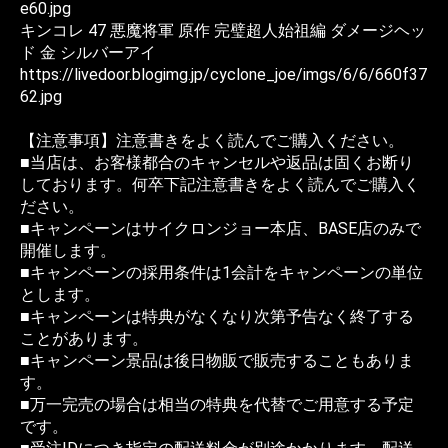
e60.jpg
キンコレ 47 悪魔将軍 原作 完璧超人始祖編 ダメージヘッ
ド 金 シルバーアイ
https://livedoor.blogimg.jp/cyclone_joe/imgs/6/6/660f37
62.jpg
【注意事項】注意書きをよく読んでご購入ください。
■当店は、お客様都合のキャンセルや返品は固くお断り
しております。何卒下記注意書きをよく読んでご購入く
ださい。
■キャンペーンはサイクロンジョー本店、BASE店のみで
開催します。
■キャンペーンの採用条件は1会計をキャンペーンの単位
とします。
■キャンペーンは特典がなくなり次第予告なく終了する
ことがあります。
■キャンペーン景品は後日物販で販売することもありま
す。
■万一完売の場合は相当の特典を代替でご用意する予定
です。