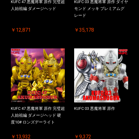
KUFC 47 悪魔将軍 原作 完璧超
KUFC 03 悪魔将軍 原作 ダイヤ
人始祖編 ダメージヘッド
モンド メッキ プレミアムグ
レード
￥12,871
￥35,178
KUFC 47 悪魔将軍 原作 完璧超
KUFC 03 悪魔将軍 原作
人始祖編 ダメージヘッド 硬
度10# ロンズデーライト
￥13,932
￥9,372