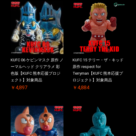
KUFC 06 ケビンマスク 原作 ノ
KUFC 15 テリー・ザ・キッド
ーマルヘッド クリアラメ 彩
原作 respect for
色版【KUFC 熊本応援プロジ
Terryman【KUFC 熊本応援プ
ェクト】対象商品
ロジェクト】対象商品
￥4,897
￥4,884