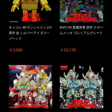
キンコレ 40 サンシャイン 2.0
KUFC 03 悪魔将軍 原作 クロー
原作 金 シルバーアイ ダメ―
ムメッキ プレミアムグレード
ジヘッド
￥3,900
￥35,178