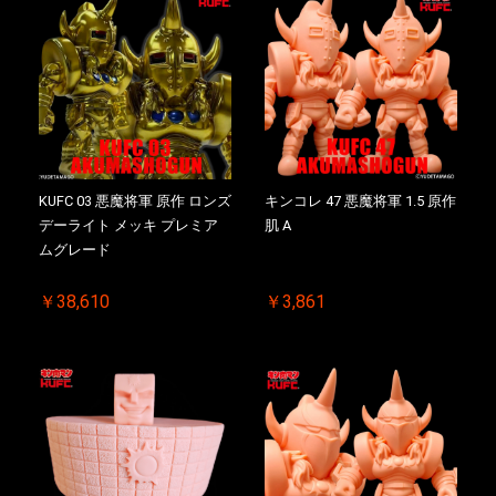
KUFC 03 悪魔将軍 原作 ロンズ
キンコレ 47 悪魔将軍 1.5 原作
デーライト メッキ プレミア
肌 A
ムグレード
￥38,610
￥3,861