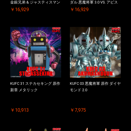
金銀兄弟 & ジャスティスマン
ダル 悪魔将軍 3.0 VS. アビス
2.0 初回シリアルNO.入 ケース
マン 初回シリアルNO.入 ケー
￥16,929
￥16,929
付き【初回購入特典 】
ス付き【初回購入特典 】
KIN(金)肉メダル(非売品)付
KIN(金)肉メダル(非売品)付
KUFC 31 ステカセキング 原作
KUFC 03 悪魔将軍 原作 ダイヤ
新章 メタリック
モンド 2.0
￥10,913
￥7,975