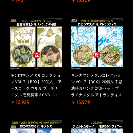
￥748
￥16,929
シリアルNO.入 ケース付き
【初回購入特典 】KIN(金)肉
メダル(非売品)付
キン肉マンメダルコレクショ
キン肉マンメダルコレクショ
ン VOL.7 【BOX】20個入 エア
ン VOL.7 【BOX】20個入 不忍
ーズロック ウルル プラチナ
池特設リング 対決セット プ
メダル 悪魔将軍 3.0 VS. スト
ラチナメダル アトランティス
ロング・ザ・武道 初回シリア
ドライバー VS.ネックカット
￥16,929
￥16,929
ルNO.入 ケース付き【初回購
ドロップキック 初回シリアル
入特典 】KIN(金)肉メダル(非
NO.入 ケース付き【初回購入
売品)付
特典 】KIN(金)肉メダル(非売
品)付