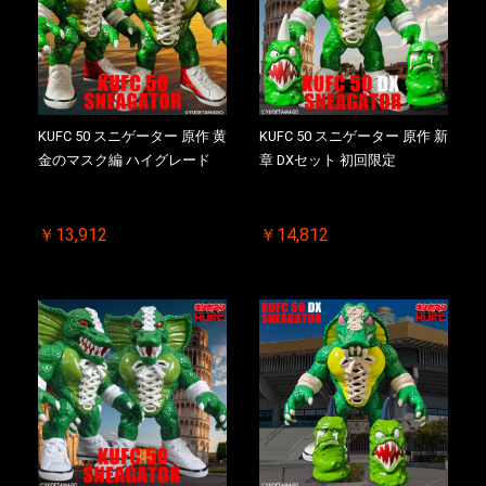
KUFC 50 スニゲーター 原作 黄
KUFC 50 スニゲーター 原作 新
金のマスク編 ハイグレード
章 DXセット 初回限定
￥13,912
￥14,812