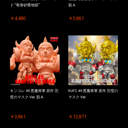
ド "竜巻砂塵地獄"
肌 A
￥4,480
￥3,861
キンコレ 49 悪魔将軍 原作 完
KUFC 49 悪魔将軍 原作 完璧の
璧のマスク Ver. 肌 A
マスク Ver.
￥3,861
￥12,871