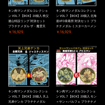
キン肉マンメダルコレクショ
キン肉マンメダルコレクショ
ン VOL.7 【BOX】20個入 秩父
ン VOL.7 【BOX】20個入 北海
連山特設リング 対決セット
道UFO発着所 対決セット プラ
プラチナメダル ザ・魔雲天
チナメダル ミスターカーメン
VS. テリーマン 3.0 初回シリア
VS. ブロッケン Jr. 2.0 初回シ
￥16,929
￥16,929
ルNO.入 ケース付き【初回購
リアルNO.入 ケース付き【初
入特典 】KIN(金)肉メダル(非
回購入特典 】KIN(金)肉メダ
売品)付
ル(非売品)付
キン肉マンメダルコレクショ
キン肉マンメダルコレクショ
ン VOL.7 【BOX】20個入 天上
ン VOL.7 【BOX】20個入 モン
兄弟ゲンカ プラチナメダル
＝サン＝パルフェ プラチナメ