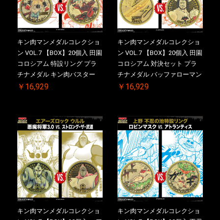
お買い物を続ける
カートへ進む
キン肉マンメダルコレクショ
キン肉マンメダルコレクショ
ン VOL.7 【BOX】20個入 田園
ン VOL.7 【BOX】20個入 田園
コロシアム 特設リング プラ
コロシアム 対決セット プラ
チナメダル キン肉バスター
チナメダル バッファローマン
VS. キン肉バスターやぶり ケ
2.0 顎髭 Ver. VS. 光の矢 ケー
￥16,929
￥16,929
ース付き【初回購入特典 】
ス付き【初回購入特典 】
KIN(金)肉メダル(非売品)付
KIN(金)肉メダル(非売品)付
【二次受注分】2026/10/30 一
【二次受注分】2026/10/30 一
斉出荷予定
斉出荷予定
キン肉マンメダルコレクショ
キン肉マンメダルコレクショ