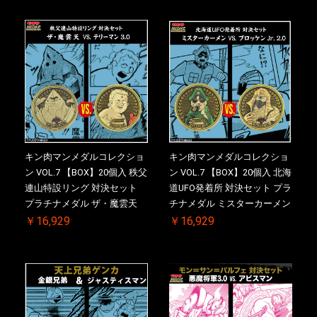
(非売品)付【二次受注分】
付【二次受注分】2026/10/30
2026/10/30 一斉出荷予定
一斉出荷予定
キン肉マンメダルコレクショ
キン肉マンメダルコレクショ
ン VOL.7 【BOX】20個入 秩父
ン VOL.7 【BOX】20個入 北海
連山特設リング 対決セット
道UFO発着所 対決セット プラ
プラチナメダル ザ・魔雲天
チナメダル ミスターカーメン
VS. テリーマン 3.0 ケース付
VS. ブロッケン Jr. 2.0 ケース
￥16,929
￥16,929
き【初回購入特典 】KIN(金)
付き【初回購入特典 】
肉メダル(非売品)付【二次受
KIN(金)肉メダル(非売品)付
注分】2026/10/30 一斉出荷予
【二次受注分】2026/10/30 一
定
斉出荷予定