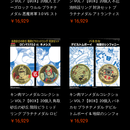
ン VOL.7 【BOX】20個入 エア
ン VOL.7 【BOX】20個入 不忍
ーズロック ウルル プラチナ
池特設リング 対決セット プ
メダル 悪魔将軍 3.0 VS. スト
ラチナメダル アトランティス
ロング・ザ・武道【初回購入
ドライバー VS.ネックカット
￥16,929
￥16,929
特典 】KIN(金)肉メダル(非売
ドロップキック ケース付き
品)付【二次受注分】
【初回購入特典 】KIN(金)肉
2026/10/30 一斉出荷予定
メダル(非売品)付
キン肉マンメダルコレクショ
キン肉マンメダルコレクショ
ン VOL.7 【BOX】20個入 鳥取
ン VOL.7 【BOX】20個入 バネ
砂丘の砂丘 階段ピラミッド
カセ プラチナメダル デビル
リング プラチナメダル ロビ
トムボーイ & 地獄のシンフォ
ンマスク VS.ネメシス 【初回
ニー ケース付き【初回購入特
￥16,929
￥16,929
購入特典 】KIN(金)肉メダル
典 】KIN(金)肉メダル(非売品)