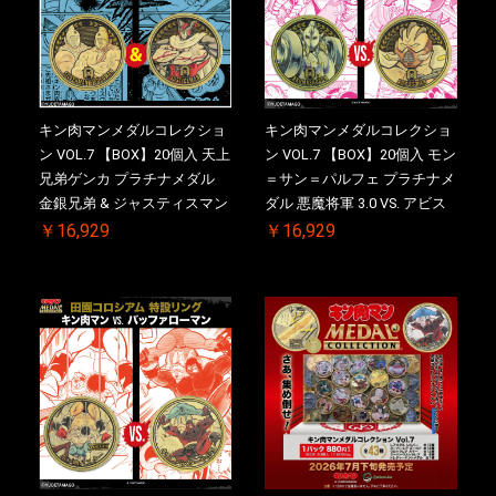
キン肉マンメダルコレクショ
キン肉マンメダルコレクショ
ン VOL.7 【BOX】20個入 天上
ン VOL.7 【BOX】20個入 モン
兄弟ゲンカ プラチナメダル
＝サン＝パルフェ プラチナメ
金銀兄弟 & ジャスティスマン
ダル 悪魔将軍 3.0 VS. アビス
2.0 ケース付き【初回購入特
マン【初回購入特典 】
￥16,929
￥16,929
典 】KIN(金)肉メダル(非売品)
KIN(金)肉メダル(非売品)付
付【二次受注分】2026/10/30
【二次受注分】2026/10/30 一
一斉出荷予定
斉出荷予定