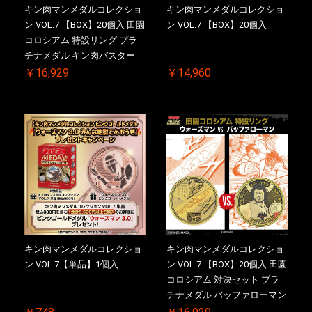
キン肉マンメダルコレクショ
キン肉マンメダルコレクショ
ン VOL.7 【BOX】20個入 田園
ン VOL.7 【BOX】20個入
コロシアム 特設リング プラ
チナメダル キン肉バスター
VS. キン肉バスターやぶり 初
￥16,929
￥14,960
回シリアルNO.入 ケース付き
【初回購入特典 】KIN(金)肉
メダル(非売品)付
キン肉マンメダルコレクショ
キン肉マンメダルコレクショ
ン VOL.7【単品】1個入
ン VOL.7 【BOX】20個入 田園
コロシアム 対決セット プラ
チナメダル バッファローマン
2.0 顎髭 Ver. VS. 光の矢 初回