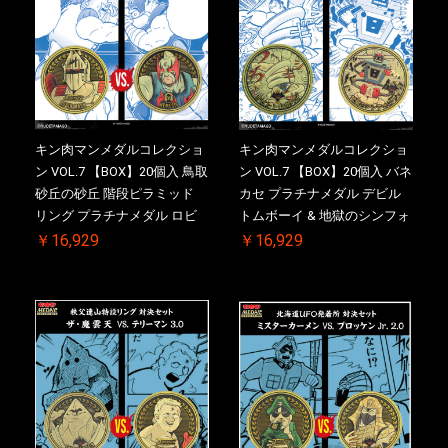
キン肉マンメダルコレクショ
キン肉マンメダルコレクショ
ン VOL.7 【BOX】20個入 鳥取
ン VOL.7 【BOX】20個入 バネ
砂丘の砂丘 階段ピラミッド
カセ プラチナメダル デビル
リング プラチナメダル ロビ
トムボーイ & 地獄のシンフォ
ンマスク VS.ネメシス 初回シ
ニー 初回シリアルNO.入 ケー
￥16,929
￥16,929
リアルNO.入 ケース付き【初
ス付き【初回購入特典 】
回購入特典 】KIN(金)肉メダ
KIN(金)肉メダル(非売品)付
ル(非売品)付