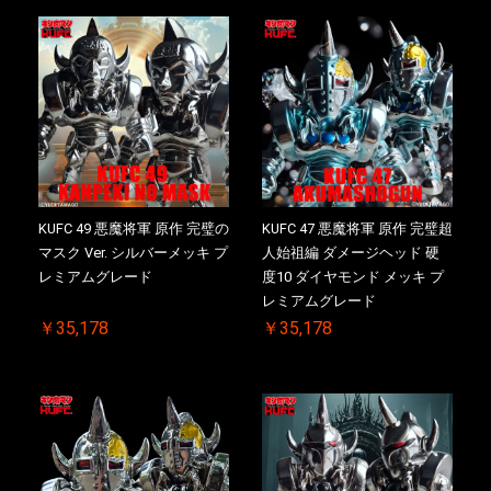
KUFC 49 悪魔将軍 原作 完璧の
KUFC 47 悪魔将軍 原作 完璧超
マスク Ver. シルバーメッキ プ
人始祖編 ダメージヘッド 硬
レミアムグレード
度10 ダイヤモンド メッキ プ
レミアムグレード
￥35,178
￥35,178