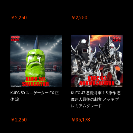
￥2,250
￥2,250
KUFC 50 スニゲーター EX 正
KUFC 47 悪魔将軍 1.5 原作 悪
体 涙
魔超人最後の刺客 メッキ プ
レミアムグレード
￥2,250
￥35,178