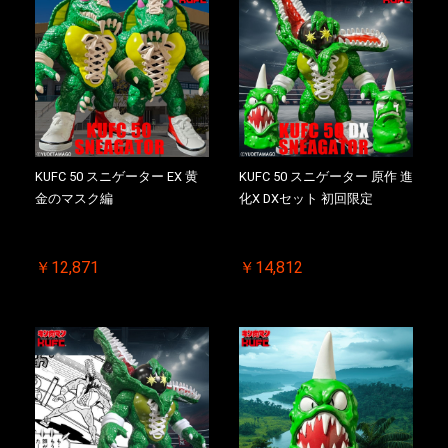
KUFC 50 スニゲーター EX 黄
KUFC 50 スニゲーター 原作 進
金のマスク編
化X DXセット 初回限定
￥12,871
￥14,812