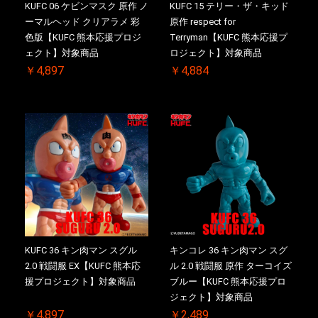
KUFC 06 ケビンマスク 原作 ノ
KUFC 15 テリー・ザ・キッド
ーマルヘッド クリアラメ 彩
原作 respect for
色版【KUFC 熊本応援プロジ
Terryman【KUFC 熊本応援プ
ェクト】対象商品
ロジェクト】対象商品
￥4,897
￥4,884
KUFC 36 キン肉マン スグル
キンコレ 36 キン肉マン スグ
2.0 戦闘服 EX【KUFC 熊本応
ル 2.0 戦闘服 原作 ターコイズ
援プロジェクト】対象商品
ブルー【KUFC 熊本応援プロ
ジェクト】対象商品
￥4,897
￥2,489