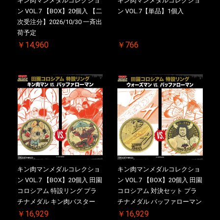
キン肉マンメダルコレクショ
キン肉マンメダルコレクショ
ン VOL.7 【BOX】20個入 【二
ン VOL.7【単品】1個入
次受注分】2026/10/30 一斉出
荷予定
￥14,960
￥766
キン肉マンメダルコレクショ
キン肉マンメダルコレクショ
ン VOL.7 【BOX】20個入 田園
ン VOL.7 【BOX】20個入 田園
コロシアム 特設リング プラ
コロシアム 対決セット プラ
チナメダル キン肉バスター
チナメダル バッファローマン
VS. キン肉バスターやぶり ケ
2.0 顎髭 Ver. VS. 光の矢 ケー
￥16,929
￥16,929