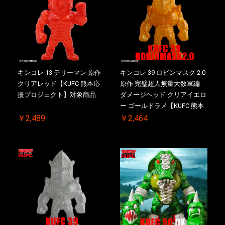
キンコレ 13 テリーマン 原作
キンコレ 39 ロビンマスク 2.0
クリアレッド【KUFC 熊本応
原作 完璧超人無量大数軍編
援プロジェクト】対象商品
ダメージヘッド クリアイエロ
ー ゴールドラメ【KUFC 熊本
応援プロジェクト】対象商品
￥2,489
￥2,464