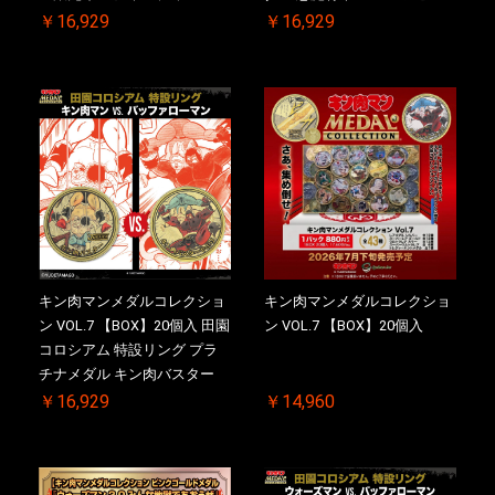
2.0 ケース付き【初回購入特
マン【初回購入特典 】
￥16,929
￥16,929
典 】KIN(金)肉メダル(非売品)
KIN(金)肉メダル(非売品)付
付【二次受注分】2026/10/30
【二次受注分】2026/10/30 一
一斉出荷予定
斉出荷予定
キン肉マンメダルコレクショ
キン肉マンメダルコレクショ
ン VOL.7 【BOX】20個入 田園
ン VOL.7 【BOX】20個入
コロシアム 特設リング プラ
チナメダル キン肉バスター
VS. キン肉バスターやぶり 初
￥16,929
￥14,960
回シリアルNO.入 ケース付き
【初回購入特典 】KIN(金)肉
メダル(非売品)付