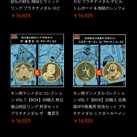
砂丘の砂丘 階段ピラミッド
カセ プラチナメダル デビル
リング プラチナメダル ロビ
トムボーイ & 地獄のシンフォ
ンマスク VS.ネメシス 初回シ
ニー 初回シリアルNO.入 ケー
￥16,929
￥16,929
リアルNO.入 ケース付き【初
ス付き【初回購入特典 】
回購入特典 】KIN(金)肉メダ
KIN(金)肉メダル(非売品)付
ル(非売品)付
キン肉マンメダルコレクショ
キン肉マンメダルコレクショ
ン VOL.7 【BOX】20個入 秩父
ン VOL.7 【BOX】20個入 北海
連山特設リング 対決セット
道UFO発着所 対決セット プラ
プラチナメダル ザ・魔雲天
チナメダル ミスターカーメン
VS. テリーマン 3.0 初回シリア
VS. ブロッケン Jr. 2.0 初回シ
￥16,929
￥16,929
ルNO.入 ケース付き【初回購
リアルNO.入 ケース付き【初
入特典 】KIN(金)肉メダル(非
回購入特典 】KIN(金)肉メダ