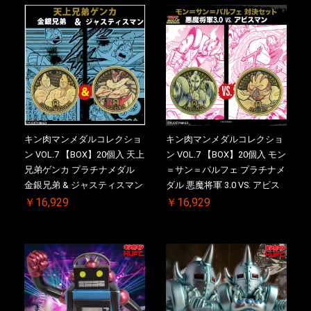
売品)付
ル(非売品)付
キン肉マンメダルコレクショ
キン肉マンメダルコレクショ
ン VOL.7 【BOX】20個入 天上
ン VOL.7 【BOX】20個入 モン
兄弟ゲンカ プラチナメダル
＝サン＝パルフェ プラチナメ
金銀兄弟 & ジャスティスマン
ダル 悪魔将軍 3.0 VS. アビス
2.0 初回シリアルNO.入 ケース
マン 初回シリアルNO.入 ケー
￥16,929
￥16,929
付き【初回購入特典 】
ス付き【初回購入特典 】
KIN(金)肉メダル(非売品)付
KIN(金)肉メダル(非売品)付