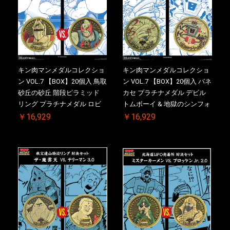
キン肉マンメダルコレクショ
キン肉マンメダルコレクショ
ン VOL.7 【BOX】20個入 鳥取
ン VOL.7 【BOX】20個入 バネ
砂丘の砂丘 階段ピラミッド
カセ プラチナメダル デビル
リング プラチナメダル ロビ
トムボーイ & 地獄のシンフォ
ンマスク VS.ネメシス 【初回
ニー ケース付き【初回購入特
￥16,929
￥16,929
購入特典 】KIN(金)肉メダル
典 】KIN(金)肉メダル(非売品)
(非売品)付【二次受注分】
付【二次受注分】2026/10/30
2026/10/30 一斉出荷予定
一斉出荷予定