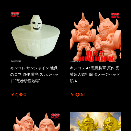
キンコレ サンシャイン 地獄
キンコレ 47 悪魔将軍 原作 完
のコマ 原作 蓄光 スカルヘッ
璧超人始祖編 ダメージヘッド
ド "竜巻砂塵地獄"
肌 A
￥4,480
￥3,861