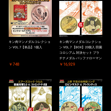
キン肉マンメダルコレクショ
キン肉マンメダルコレクショ
ン VOL.7【単品】1個入
ン VOL.7 【BOX】20個入 田園
コロシアム 対決セット プラ
チナメダル バッファローマン
2.0 顎髭 Ver. VS. 光の矢 初回
￥748
￥16,929
シリアルNO.入 ケース付き
【初回購入特典 】KIN(金)肉
メダル(非売品)付