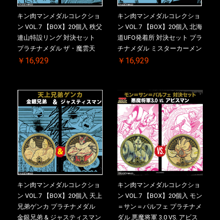
キン肉マンメダルコレクショ
キン肉マンメダルコレクショ
ン VOL.7 【BOX】20個入 秩父
ン VOL.7 【BOX】20個入 北海
連山特設リング 対決セット
道UFO発着所 対決セット プラ
プラチナメダル ザ・魔雲天
チナメダル ミスターカーメン
VS. テリーマン 3.0 ケース付
VS. ブロッケン Jr. 2.0 ケース
￥16,929
￥16,929
き【初回購入特典 】KIN(金)
付き【初回購入特典 】
肉メダル(非売品)付【二次受
KIN(金)肉メダル(非売品)付
注分】2026/10/30 一斉出荷予
【二次受注分】2026/10/30 一
定
斉出荷予定
キン肉マンメダルコレクショ
キン肉マンメダルコレクショ
ン VOL.7 【BOX】20個入 天上
ン VOL.7 【BOX】20個入 モン
兄弟ゲンカ プラチナメダル
＝サン＝パルフェ プラチナメ
金銀兄弟 & ジャスティスマン
ダル 悪魔将軍 3.0 VS. アビス