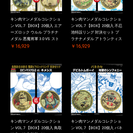
キン肉マンメダルコレクショ
キン肉マンメダルコレクショ
ン VOL.7 【BOX】20個入 エア
ン VOL.7 【BOX】20個入 不忍
ーズロック ウルル プラチナ
池特設リング 対決セット プ
メダル 悪魔将軍 3.0 VS. スト
ラチナメダル アトランティス
ロング・ザ・武道 初回シリア
ドライバー VS.ネックカット
￥16,929
￥16,929
ルNO.入 ケース付き【初回購
ドロップキック 初回シリアル
入特典 】KIN(金)肉メダル(非
NO.入 ケース付き【初回購入
売品)付
特典 】KIN(金)肉メダル(非売
品)付
キン肉マンメダルコレクショ
キン肉マンメダルコレクショ
ン VOL.7 【BOX】20個入 鳥取
ン VOL.7 【BOX】20個入 バネ