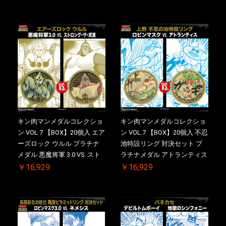
ース付き【初回購入特典 】
ス付き【初回購入特典 】
KIN(金)肉メダル(非売品)付
KIN(金)肉メダル(非売品)付
【二次受注分】2026/10/30 一
【二次受注分】2026/10/30 一
斉出荷予定
斉出荷予定
キン肉マンメダルコレクショ
キン肉マンメダルコレクショ
ン VOL.7 【BOX】20個入 エア
ン VOL.7 【BOX】20個入 不忍
ーズロック ウルル プラチナ
池特設リング 対決セット プ
メダル 悪魔将軍 3.0 VS. スト
ラチナメダル アトランティス
ロング・ザ・武道【初回購入
ドライバー VS.ネックカット
￥16,929
￥16,929
特典 】KIN(金)肉メダル(非売
ドロップキック ケース付き
品)付【二次受注分】
【初回購入特典 】KIN(金)肉
2026/10/30 一斉出荷予定
メダル(非売品)付