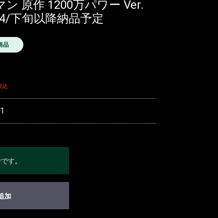
マン 原作 1200万パワー Ver.
/4/下旬以降納品予定
商品
税込
1
中です。
追加