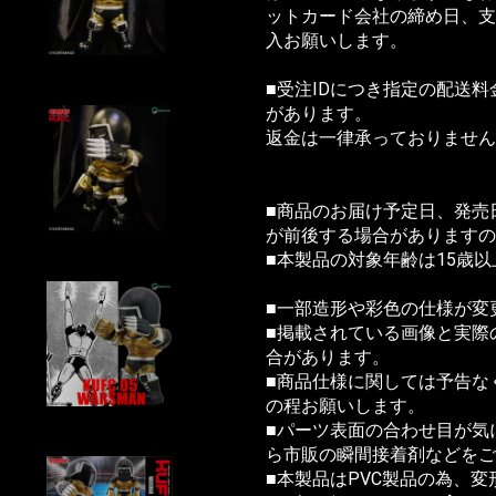
ットカード会社の締め日、支
お買い物を続ける
カートへ進む
入お願いします。
■受注IDにつき指定の配送
があります。
返金は一律承っておりません
■商品のお届け予定日、発売
が前後する場合がありますの
■本製品の対象年齢は15歳
■一部造形や彩色の仕様が変
■掲載されている画像と実際
合があります。
■商品仕様に関しては予告な
の程お願いします。
■パーツ表面の合わせ目が気
ら市販の瞬間接着剤などをご
■本製品はPVC製品の為、