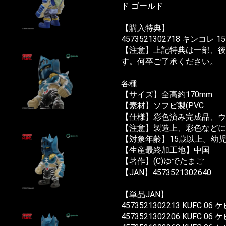
ド ゴールド
【購入特典】
4573521302718 キンコレ
【注意】上記特典は一部、後
す。何卒ご了承ください。
各種
【サイズ】全高約170mm
【素材】ソフビ製(PVC
【仕様】彩色済み完成品、
【注意】製造上、彩色などに
【対象年齢】15歳以上。幼
【生産最終加工地】中国
【著作】(C)ゆでたまご
【JAN】4573521302640
【単品JAN】
4573521302213 KUFC 
4573521302206 KUFC