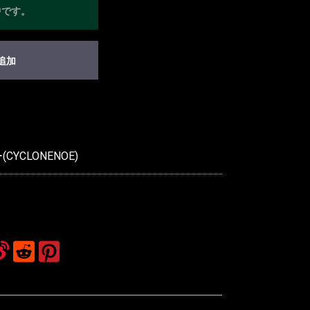
中です。
追加
YCLONENOE)