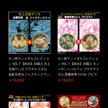
き【初回購入特典 】KIN(金)
付き【初回購入特典 】
肉メダル(非売品)付【二次受
KIN(金)肉メダル(非売品)付
注分】2026/10/30 一斉出荷予
【二次受注分】2026/10/30 一
定
斉出荷予定
キン肉マンメダルコレクショ
キン肉マンメダルコレクショ
ン VOL.7 【BOX】20個入 天上
ン VOL.7 【BOX】20個入 モン
兄弟ゲンカ プラチナメダル
＝サン＝パルフェ プラチナメ
金銀兄弟 & ジャスティスマン
ダル 悪魔将軍 3.0 VS. アビス
2.0 ケース付き【初回購入特
マン【初回購入特典 】
￥16,929
￥16,929
典 】KIN(金)肉メダル(非売品)
KIN(金)肉メダル(非売品)付
付【二次受注分】2026/10/30
【二次受注分】2026/10/30 一
一斉出荷予定
斉出荷予定