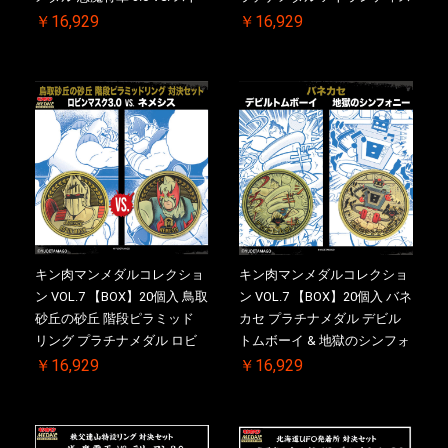
ロング・ザ・武道 初回シリア
ドライバー VS.ネックカット
￥16,929
￥16,929
ルNO.入 ケース付き【初回購
ドロップキック 初回シリアル
入特典 】KIN(金)肉メダル(非
NO.入 ケース付き【初回購入
売品)付
特典 】KIN(金)肉メダル(非売
品)付
キン肉マンメダルコレクショ
キン肉マンメダルコレクショ
ン VOL.7 【BOX】20個入 鳥取
ン VOL.7 【BOX】20個入 バネ
砂丘の砂丘 階段ピラミッド
カセ プラチナメダル デビル
リング プラチナメダル ロビ
トムボーイ & 地獄のシンフォ
ンマスク VS.ネメシス 初回シ
ニー 初回シリアルNO.入 ケー
￥16,929
￥16,929
リアルNO.入 ケース付き【初
ス付き【初回購入特典 】
回購入特典 】KIN(金)肉メダ
KIN(金)肉メダル(非売品)付
ル(非売品)付