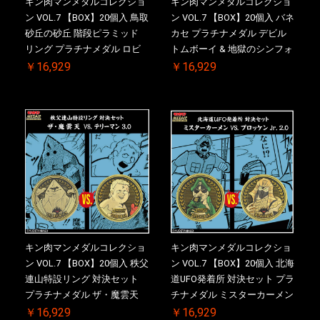
キン肉マンメダルコレクショ
キン肉マンメダルコレクショ
ン VOL.7 【BOX】20個入 鳥取
ン VOL.7 【BOX】20個入 バネ
砂丘の砂丘 階段ピラミッド
カセ プラチナメダル デビル
リング プラチナメダル ロビ
トムボーイ & 地獄のシンフォ
ンマスク VS.ネメシス 【初回
ニー ケース付き【初回購入特
￥16,929
￥16,929
購入特典 】KIN(金)肉メダル
典 】KIN(金)肉メダル(非売品)
(非売品)付【二次受注分】
付【二次受注分】2026/10/30
2026/10/30 一斉出荷予定
一斉出荷予定
キン肉マンメダルコレクショ
キン肉マンメダルコレクショ
ン VOL.7 【BOX】20個入 秩父
ン VOL.7 【BOX】20個入 北海
連山特設リング 対決セット
道UFO発着所 対決セット プラ
プラチナメダル ザ・魔雲天
チナメダル ミスターカーメン
VS. テリーマン 3.0 ケース付
VS. ブロッケン Jr. 2.0 ケース
￥16,929
￥16,929