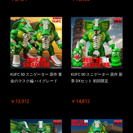
KUFC 50 スニゲーター 原作 黄
KUFC 50 スニゲーター 原作 新
金のマスク編 ハイグレード
章 DXセット 初回限定
￥13,912
￥14,812