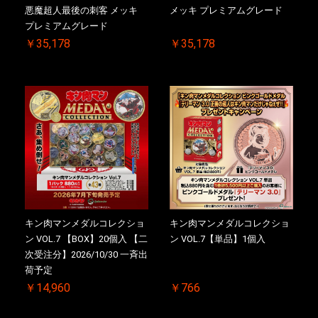
悪魔超人最後の刺客 メッキ
メッキ プレミアムグレード
プレミアムグレード
￥35,178
￥35,178
キン肉マンメダルコレクショ
キン肉マンメダルコレクショ
ン VOL.7 【BOX】20個入 【二
ン VOL.7【単品】1個入
次受注分】2026/10/30 一斉出
荷予定
￥14,960
￥766