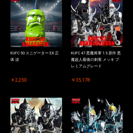
KUFC 50 スニゲーター EX 正
KUFC 47 悪魔将軍 1.5 原作 悪
体 涙
魔超人最後の刺客 メッキ プ
レミアムグレード
￥2,250
￥35,178