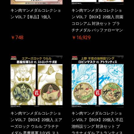
キン肉マンメダルコレクショ
キン肉マンメダルコレクショ
ン VOL.7【単品】1個入
ン VOL.7 【BOX】20個入 田園
コロシアム 対決セット プラ
チナメダル バッファローマン
2.0 顎髭 Ver. VS. 光の矢 初回
￥748
￥16,929
シリアルNO.入 ケース付き
【初回購入特典 】KIN(金)肉
メダル(非売品)付
キン肉マンメダルコレクショ
キン肉マンメダルコレクショ
ン VOL.7 【BOX】20個入 エア
ン VOL.7 【BOX】20個入 不忍
ーズロック ウルル プラチナ
池特設リング 対決セット プ
メダル 悪魔将軍 3.0 VS. スト
ラチナメダル アトランティス