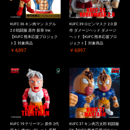
KUFC 36 キン肉マン スグル
KUFC 39 ロビンマスク 2.0 原
2.0 戦闘服 原作 新章 Ver.
作 ダメージヘッド ダメージ
【KUFC 熊本応援プロジェク
ヘッド【KUFC 熊本応援プロ
ト】対象商品
ジェクト】対象商品
￥4,897
￥4,897
KUFC 19 テリーマン 原作 2代
KUFC 37 キン肉万太郎 戦闘服