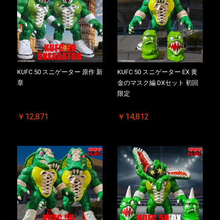
KUFC 50 スニゲーター 原作 新
KUFC 50 スニゲーター EX 黄
章
金のマスク編 DXセット 初回
限定
￥12,871
￥14,812