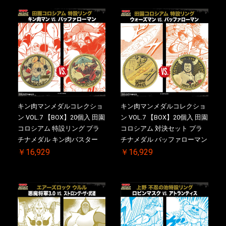
キン肉マンメダルコレクショ
キン肉マンメダルコレクショ
ン VOL.7 【BOX】20個入 田園
ン VOL.7 【BOX】20個入 田園
コロシアム 特設リング プラ
コロシアム 対決セット プラ
チナメダル キン肉バスター
チナメダル バッファローマン
VS. キン肉バスターやぶり ケ
2.0 顎髭 Ver. VS. 光の矢 ケー
￥16,929
￥16,929
ース付き【初回購入特典 】
ス付き【初回購入特典 】
KIN(金)肉メダル(非売品)付
KIN(金)肉メダル(非売品)付
【二次受注分】2026/10/30 一
【二次受注分】2026/10/30 一
斉出荷予定
斉出荷予定