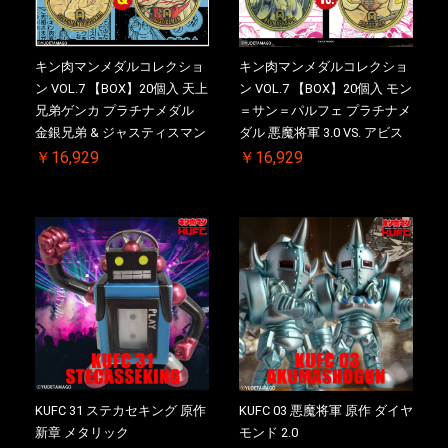
キン肉マンメダルコレクショ
キン肉マンメダルコレクショ
ン VOL.7 【BOX】20個入 天上
ン VOL.7 【BOX】20個入 モン
兄弟ゲンカ プラチナメダル
＝サン＝パルフェ プラチナメ
金銀兄弟 & ジャスティスマン
ダル 悪魔将軍 3.0 VS. アビス
2.0 初回シリアルNO.入 ケース
マン 初回シリアルNO.入 ケー
￥16,929
￥16,929
付き【初回購入特典 】
ス付き【初回購入特典 】
KIN(金)肉メダル(非売品)付
KIN(金)肉メダル(非売品)付
KUFC 31 ステカセキング 原作
KUFC 03 悪魔将軍 原作 ダイヤ
新章 メタリック
モンド 2.0