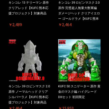
キンコレ 13 テリーマン 原作
キンコレ 39 ロビンマスク 2.0
クリアレッド【KUFC 熊本応
原作 完璧超人無量大数軍編
援プロジェクト】対象商品
ダメージヘッド クリアイエロ
ー ゴールドラメ【KUFC 熊本
応援プロジェクト】対象商品
￥2,489
￥2,464
キンコレ 39 ロビンマスク 2.0
KUFC 50 スニゲーター 原作 黄
原作 ノーマルヘッド クリア
金のマスク編 ハイグレード
シルバーラメ【KUFC 熊本応
DXセット 初回限定
援プロジェクト】対象商品
￥2,464
￥15,953