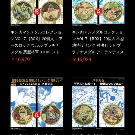
キン肉マンメダルコレクショ
キン肉マンメダルコレクショ
ン VOL.7 【BOX】20個入 エア
ン VOL.7 【BOX】20個入 不忍
ーズロック ウルル プラチナ
池特設リング 対決セット プ
メダル 悪魔将軍 3.0 VS. スト
ラチナメダル アトランティス
ロング・ザ・武道【初回購入
ドライバー VS.ネックカット
￥16,929
￥16,929
特典 】KIN(金)肉メダル(非売
ドロップキック ケース付き
品)付【二次受注分】
【初回購入特典 】KIN(金)肉
2026/10/30 一斉出荷予定
メダル(非売品)付