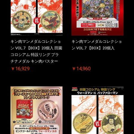
キン肉マンメダルコレクショ
キン肉マンメダルコレクショ
ン VOL.7 【BOX】20個入 田園
ン VOL.7 【BOX】20個入
コロシアム 特設リング プラ
チナメダル キン肉バスター
VS. キン肉バスターやぶり 初
￥16,929
￥14,960
回シリアルNO.入 ケース付き
【初回購入特典 】KIN(金)肉
メダル(非売品)付