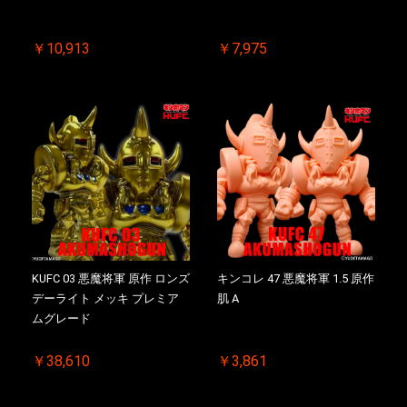
￥10,913
￥7,975
KUFC 03 悪魔将軍 原作 ロンズ
キンコレ 47 悪魔将軍 1.5 原作
デーライト メッキ プレミア
肌 A
ムグレード
￥38,610
￥3,861