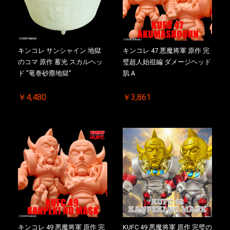
キンコレ サンシャイン 地獄
キンコレ 47 悪魔将軍 原作 完
のコマ 原作 蓄光 スカルヘッ
璧超人始祖編 ダメージヘッド
ド "竜巻砂塵地獄"
肌 A
￥4,480
￥3,861
キンコレ 49 悪魔将軍 原作 完
KUFC 49 悪魔将軍 原作 完璧の