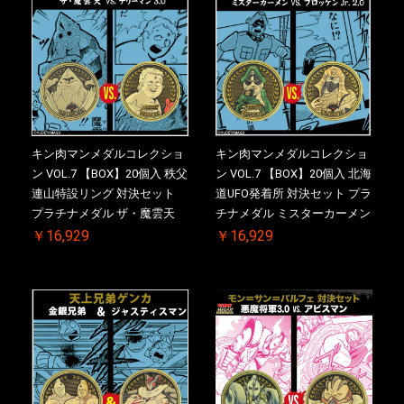
キン肉マンメダルコレクショ
キン肉マンメダルコレクショ
ン VOL.7 【BOX】20個入 秩父
ン VOL.7 【BOX】20個入 北海
連山特設リング 対決セット
道UFO発着所 対決セット プラ
プラチナメダル ザ・魔雲天
チナメダル ミスターカーメン
VS. テリーマン 3.0 初回シリア
VS. ブロッケン Jr. 2.0 初回シ
￥16,929
￥16,929
ルNO.入 ケース付き【初回購
リアルNO.入 ケース付き【初
入特典 】KIN(金)肉メダル(非
回購入特典 】KIN(金)肉メダ
売品)付
ル(非売品)付