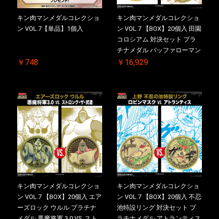
キン肉マンメダルコレクショ
キン肉マンメダルコレクショ
ン VOL.7【単品】1個入
ン VOL.7 【BOX】20個入 田園
コロシアム 対決セット プラ
チナメダル バッファローマン
2.0 顎髭 Ver. VS. 光の矢 初回
￥748
￥16,929
シリアルNO.入 ケース付き
【初回購入特典 】KIN(金)肉
メダル(非売品)付
キン肉マンメダルコレクショ
キン肉マンメダルコレクショ
ン VOL.7 【BOX】20個入 エア
ン VOL.7 【BOX】20個入 不忍
ーズロック ウルル プラチナ
池特設リング 対決セット プ
メダル 悪魔将軍 3.0 VS. スト
ラチナメダル アトランティス