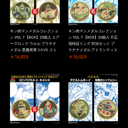
キン肉マンメダルコレクショ
キン肉マンメダルコレクショ
ン VOL.7 【BOX】20個入 エア
ン VOL.7 【BOX】20個入 不忍
ーズロック ウルル プラチナ
池特設リング 対決セット プ
メダル 悪魔将軍 3.0 VS. スト
ラチナメダル アトランティス
ロング・ザ・武道【初回購入
ドライバー VS.ネックカット
￥16,929
￥16,929
特典 】KIN(金)肉メダル(非売
ドロップキック ケース付き
品)付【二次受注分】
【初回購入特典 】KIN(金)肉
2026/10/30 一斉出荷予定
メダル(非売品)付