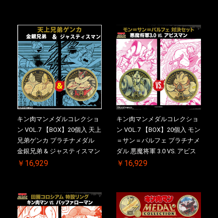
き【初回購入特典 】KIN(金)
付き【初回購入特典 】
肉メダル(非売品)付【二次受
KIN(金)肉メダル(非売品)付
注分】2026/10/30 一斉出荷予
【二次受注分】2026/10/30 一
定
斉出荷予定
キン肉マンメダルコレクショ
キン肉マンメダルコレクショ
ン VOL.7 【BOX】20個入 天上
ン VOL.7 【BOX】20個入 モン
兄弟ゲンカ プラチナメダル
＝サン＝パルフェ プラチナメ
金銀兄弟 & ジャスティスマン
ダル 悪魔将軍 3.0 VS. アビス
2.0 ケース付き【初回購入特
マン【初回購入特典 】
￥16,929
￥16,929
典 】KIN(金)肉メダル(非売品)
KIN(金)肉メダル(非売品)付
付【二次受注分】2026/10/30
【二次受注分】2026/10/30 一
一斉出荷予定
斉出荷予定