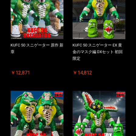
KUFC 50 スニゲーター 原作 新
KUFC 50 スニゲーター EX 黄
章
金のマスク編 DXセット 初回
限定
￥12,871
￥14,812