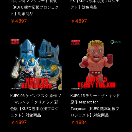
目キン肉マングレート 長髪
EX【KUFC 熊本応援プロジェ
【KUFC 熊本応援プロジェク
クト】対象商品
ト】対象商品
￥4,897
￥4,897
KUFC 06 ケビンマスク 原作 ノ
KUFC 15 テリー・ザ・キッド
ーマルヘッド クリアラメ 彩
原作 respect for
色版【KUFC 熊本応援プロジ
Terryman【KUFC 熊本応援プ
ェクト】対象商品
ロジェクト】対象商品
￥4,897
￥4,884