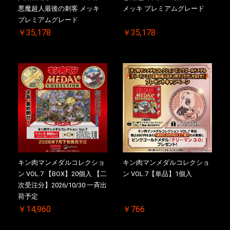
悪魔超人最後の刺客 メッキ
メッキ プレミアムグレード
プレミアムグレード
￥35,178
￥35,178
キン肉マンメダルコレクショ
キン肉マンメダルコレクショ
ン VOL.7 【BOX】20個入 【二
ン VOL.7【単品】1個入
次受注分】2026/10/30 一斉出
荷予定
￥14,960
￥766