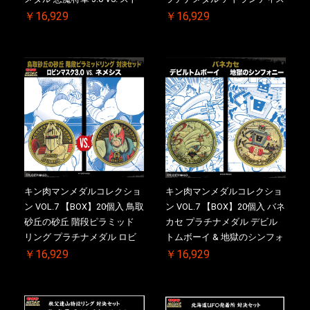
ロング・ザ・武道 初回シリア
ドライバー VS.ネックカット
￥16,929
￥16,929
ルNO.入 ケース付き【初回購
ドロップキック 初回シリアル
入特典 】KIN(金)肉メダル(非
NO.入 ケース付き【初回購入
売品)付
特典 】KIN(金)肉メダル(非売
品)付
キン肉マンメダルコレクショ
キン肉マンメダルコレクショ
ン VOL.7 【BOX】20個入 鳥取
ン VOL.7 【BOX】20個入 バネ
砂丘の砂丘 階段ピラミッド
カセ プラチナメダル デビル
リング プラチナメダル ロビ
トムボーイ & 地獄のシンフォ
ンマスク VS.ネメシス 初回シ
ニー 初回シリアルNO.入 ケー
￥16,929
￥16,929
リアルNO.入 ケース付き【初
ス付き【初回購入特典 】
回購入特典 】KIN(金)肉メダ
KIN(金)肉メダル(非売品)付
ル(非売品)付