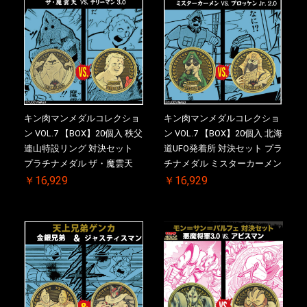
キン肉マンメダルコレクショ
キン肉マンメダルコレクショ
ン VOL.7 【BOX】20個入 秩父
ン VOL.7 【BOX】20個入 北海
連山特設リング 対決セット
道UFO発着所 対決セット プラ
プラチナメダル ザ・魔雲天
チナメダル ミスターカーメン
VS. テリーマン 3.0 初回シリア
VS. ブロッケン Jr. 2.0 初回シ
￥16,929
￥16,929
ルNO.入 ケース付き【初回購
リアルNO.入 ケース付き【初
入特典 】KIN(金)肉メダル(非
回購入特典 】KIN(金)肉メダ
売品)付
ル(非売品)付