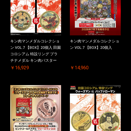
キン肉マンメダルコレクショ
キン肉マンメダルコレクショ
ン VOL.7 【BOX】20個入 田園
ン VOL.7 【BOX】20個入
コロシアム 特設リング プラ
チナメダル キン肉バスター
VS. キン肉バスターやぶり 初
￥16,929
￥14,960
回シリアルNO.入 ケース付き
【初回購入特典 】KIN(金)肉
メダル(非売品)付