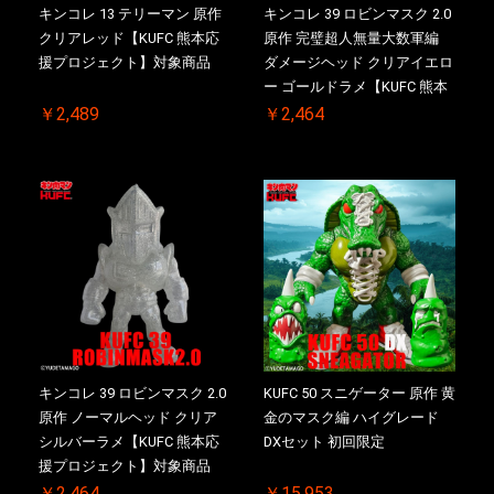
キンコレ 13 テリーマン 原作
キンコレ 39 ロビンマスク 2.0
クリアレッド【KUFC 熊本応
原作 完璧超人無量大数軍編
援プロジェクト】対象商品
ダメージヘッド クリアイエロ
ー ゴールドラメ【KUFC 熊本
応援プロジェクト】対象商品
￥2,489
￥2,464
キンコレ 39 ロビンマスク 2.0
KUFC 50 スニゲーター 原作 黄
原作 ノーマルヘッド クリア
金のマスク編 ハイグレード
シルバーラメ【KUFC 熊本応
DXセット 初回限定
援プロジェクト】対象商品
￥2,464
￥15,953