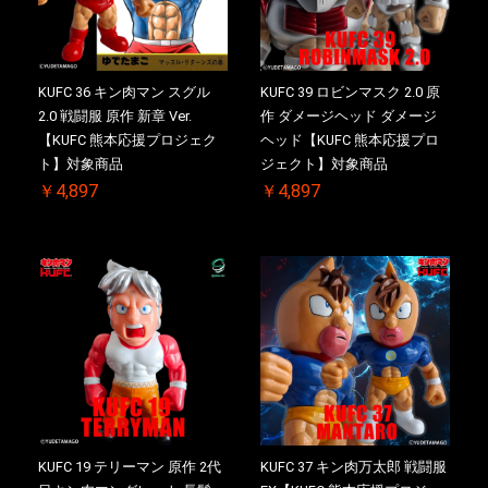
KUFC 36 キン肉マン スグル
KUFC 39 ロビンマスク 2.0 原
2.0 戦闘服 原作 新章 Ver.
作 ダメージヘッド ダメージ
【KUFC 熊本応援プロジェク
ヘッド【KUFC 熊本応援プロ
ト】対象商品
ジェクト】対象商品
￥4,897
￥4,897
KUFC 19 テリーマン 原作 2代
KUFC 37 キン肉万太郎 戦闘服