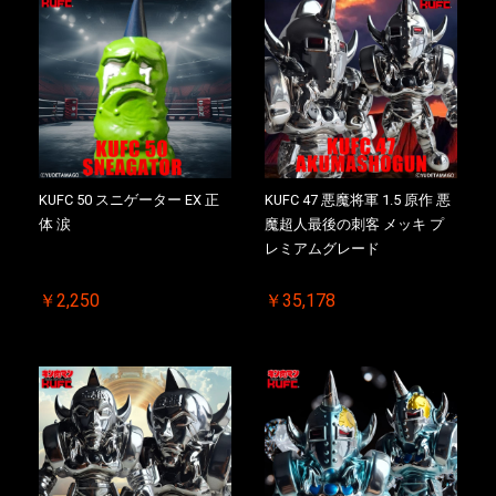
KUFC 50 スニゲーター EX 正
KUFC 47 悪魔将軍 1.5 原作 悪
体 涙
魔超人最後の刺客 メッキ プ
レミアムグレード
￥2,250
￥35,178