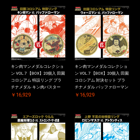
キン肉マンメダルコレクショ
キン肉マンメダルコレクショ
ン VOL.7 【BOX】20個入 田園
ン VOL.7 【BOX】20個入 田園
コロシアム 特設リング プラ
コロシアム 対決セット プラ
チナメダル キン肉バスター
チナメダル バッファローマン
VS. キン肉バスターやぶり ケ
2.0 顎髭 Ver. VS. 光の矢 ケー
￥16,929
￥16,929
ース付き【初回購入特典 】
ス付き【初回購入特典 】
KIN(金)肉メダル(非売品)付
KIN(金)肉メダル(非売品)付
【二次受注分】2026/10/30 一
【二次受注分】2026/10/30 一
斉出荷予定
斉出荷予定