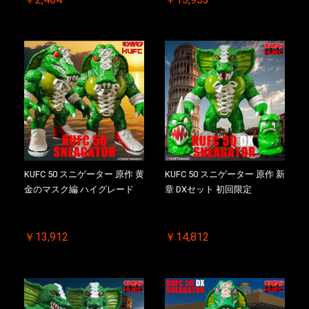
KUFC 50 スニゲーター 原作 黄
KUFC 50 スニゲーター 原作 新
金のマスク編 ハイグレード
章 DXセット 初回限定
￥13,912
￥14,812