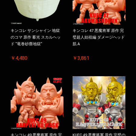
キンコレ サンシャイン 地獄
キンコレ 47 悪魔将軍 原作 完
のコマ 原作 蓄光 スカルヘッ
璧超人始祖編 ダメージヘッド
ド "竜巻砂塵地獄"
肌 A
￥4,480
￥3,861
キンコレ 49 悪魔将軍 原作 完
KUFC 49 悪魔将軍 原作 完璧の