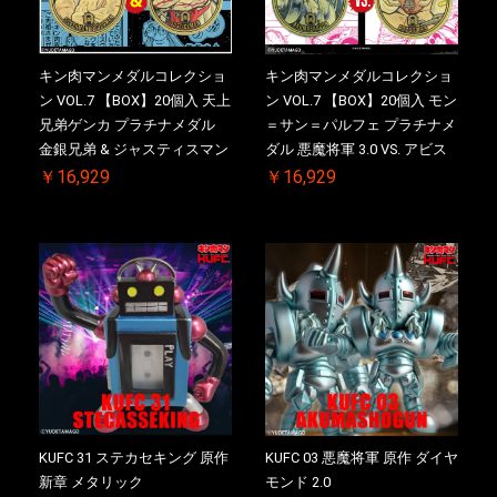
キン肉マンメダルコレクショ
キン肉マンメダルコレクショ
ン VOL.7 【BOX】20個入 天上
ン VOL.7 【BOX】20個入 モン
兄弟ゲンカ プラチナメダル
＝サン＝パルフェ プラチナメ
金銀兄弟 & ジャスティスマン
ダル 悪魔将軍 3.0 VS. アビス
2.0 初回シリアルNO.入 ケース
マン 初回シリアルNO.入 ケー
￥16,929
￥16,929
付き【初回購入特典 】
ス付き【初回購入特典 】
KIN(金)肉メダル(非売品)付
KIN(金)肉メダル(非売品)付
KUFC 31 ステカセキング 原作
KUFC 03 悪魔将軍 原作 ダイヤ
新章 メタリック
モンド 2.0