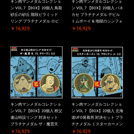
キン肉マンメダルコレクショ
キン肉マンメダルコレクショ
ン VOL.7 【BOX】20個入 鳥取
ン VOL.7 【BOX】20個入 バネ
砂丘の砂丘 階段ピラミッド
カセ プラチナメダル デビル
リング プラチナメダル ロビ
トムボーイ & 地獄のシンフォ
ンマスク VS.ネメシス 【初回
ニー ケース付き【初回購入特
￥16,929
￥16,929
購入特典 】KIN(金)肉メダル
典 】KIN(金)肉メダル(非売品)
(非売品)付【二次受注分】
付【二次受注分】2026/10/30
2026/10/30 一斉出荷予定
一斉出荷予定
キン肉マンメダルコレクショ
キン肉マンメダルコレクショ
ン VOL.7 【BOX】20個入 秩父
ン VOL.7 【BOX】20個入 北海
連山特設リング 対決セット
道UFO発着所 対決セット プラ
プラチナメダル ザ・魔雲天
チナメダル ミスターカーメン
VS. テリーマン 3.0 ケース付
VS. ブロッケン Jr. 2.0 ケース
￥16,929
￥16,929