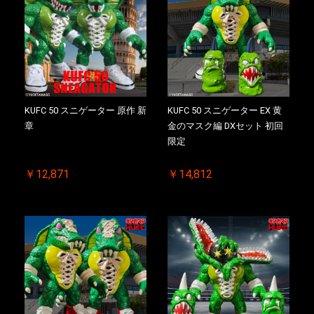
KUFC 50 スニゲーター 原作 新
KUFC 50 スニゲーター EX 黄
章
金のマスク編 DXセット 初回
限定
￥12,871
￥14,812