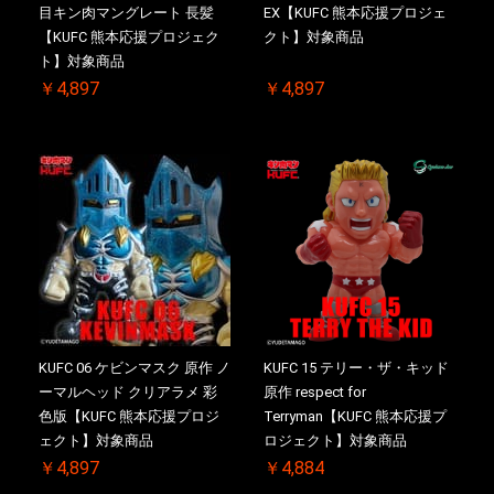
目キン肉マングレート 長髪
EX【KUFC 熊本応援プロジェ
【KUFC 熊本応援プロジェク
クト】対象商品
ト】対象商品
￥4,897
￥4,897
KUFC 06 ケビンマスク 原作 ノ
KUFC 15 テリー・ザ・キッド
ーマルヘッド クリアラメ 彩
原作 respect for
色版【KUFC 熊本応援プロジ
Terryman【KUFC 熊本応援プ
ェクト】対象商品
ロジェクト】対象商品
￥4,897
￥4,884