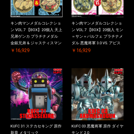
キン肉マンメダルコレクショ
キン肉マンメダルコレクショ
ン VOL.7 【BOX】20個入 天上
ン VOL.7 【BOX】20個入 モン
兄弟ゲンカ プラチナメダル
＝サン＝パルフェ プラチナメ
金銀兄弟 & ジャスティスマン
ダル 悪魔将軍 3.0 VS. アビス
2.0 初回シリアルNO.入 ケース
マン 初回シリアルNO.入 ケー
￥16,929
￥16,929
付き【初回購入特典 】
ス付き【初回購入特典 】
KIN(金)肉メダル(非売品)付
KIN(金)肉メダル(非売品)付
KUFC 31 ステカセキング 原作
KUFC 03 悪魔将軍 原作 ダイヤ
新章 メタリック
モンド 2.0