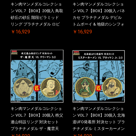
キン肉マンメダルコレクショ
キン肉マンメダルコレクショ
ン VOL.7 【BOX】20個入 鳥取
ン VOL.7 【BOX】20個入 バネ
砂丘の砂丘 階段ピラミッド
カセ プラチナメダル デビル
リング プラチナメダル ロビ
トムボーイ & 地獄のシンフォ
ンマスク VS.ネメシス 【初回
ニー ケース付き【初回購入特
￥16,929
￥16,929
購入特典 】KIN(金)肉メダル
典 】KIN(金)肉メダル(非売品)
(非売品)付【二次受注分】
付【二次受注分】2026/10/30
2026/10/30 一斉出荷予定
一斉出荷予定
キン肉マンメダルコレクショ
キン肉マンメダルコレクショ
ン VOL.7 【BOX】20個入 秩父
ン VOL.7 【BOX】20個入 北海
連山特設リング 対決セット
道UFO発着所 対決セット プラ
プラチナメダル ザ・魔雲天
チナメダル ミスターカーメン
VS. テリーマン 3.0 ケース付
VS. ブロッケン Jr. 2.0 ケース