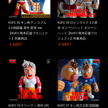
KUFC 36 キン肉マン スグル
KUFC 39 ロビンマスク 2.0 原
2.0 戦闘服 原作 新章 Ver.
作 ダメージヘッド ダメージ
【KUFC 熊本応援プロジェク
ヘッド【KUFC 熊本応援プロ
ト】対象商品
ジェクト】対象商品
￥4,897
￥4,897
KUFC 19 テリーマン 原作 2代
KUFC 37 キン肉万太郎 戦闘服