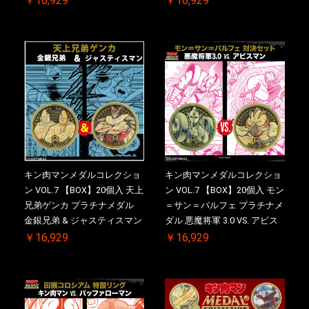
￥16,929
￥16,929
き【初回購入特典 】KIN(金)
付き【初回購入特典 】
肉メダル(非売品)付【二次受
KIN(金)肉メダル(非売品)付
注分】2026/10/30 一斉出荷予
【二次受注分】2026/10/30 一
定
斉出荷予定
キン肉マンメダルコレクショ
キン肉マンメダルコレクショ
ン VOL.7 【BOX】20個入 天上
ン VOL.7 【BOX】20個入 モン
兄弟ゲンカ プラチナメダル
＝サン＝パルフェ プラチナメ
金銀兄弟 & ジャスティスマン
ダル 悪魔将軍 3.0 VS. アビス
2.0 ケース付き【初回購入特
マン【初回購入特典 】
￥16,929
￥16,929
典 】KIN(金)肉メダル(非売品)
KIN(金)肉メダル(非売品)付
付【二次受注分】2026/10/30
【二次受注分】2026/10/30 一
一斉出荷予定
斉出荷予定