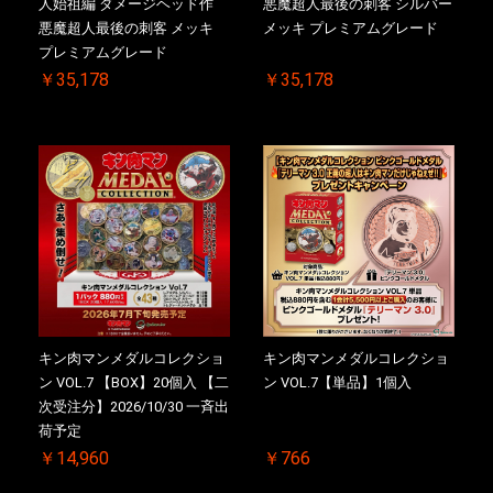
人始祖編 ダメージヘッド作
悪魔超人最後の刺客 シルバー
悪魔超人最後の刺客 メッキ
メッキ プレミアムグレード
プレミアムグレード
￥35,178
￥35,178
キン肉マンメダルコレクショ
キン肉マンメダルコレクショ
ン VOL.7 【BOX】20個入 【二
ン VOL.7【単品】1個入
次受注分】2026/10/30 一斉出
荷予定
￥14,960
￥766