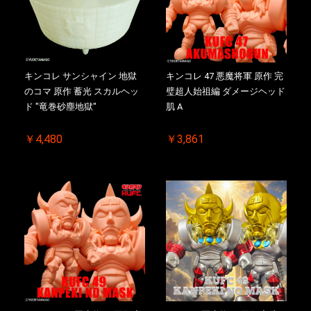
キンコレ サンシャイン 地獄
キンコレ 47 悪魔将軍 原作 完
のコマ 原作 蓄光 スカルヘッ
璧超人始祖編 ダメージヘッド
ド "竜巻砂塵地獄"
肌 A
￥4,480
￥3,861