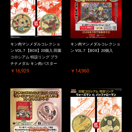
キン肉マンメダルコレクショ
キン肉マンメダルコレクショ
ン VOL.7 【BOX】20個入 田園
ン VOL.7 【BOX】20個入
コロシアム 特設リング プラ
チナメダル キン肉バスター
VS. キン肉バスターやぶり 初
￥16,929
￥14,960
回シリアルNO.入 ケース付き
【初回購入特典 】KIN(金)肉
メダル(非売品)付