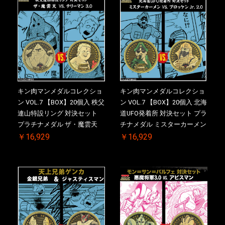
キン肉マンメダルコレクショ
キン肉マンメダルコレクショ
ン VOL.7 【BOX】20個入 秩父
ン VOL.7 【BOX】20個入 北海
連山特設リング 対決セット
道UFO発着所 対決セット プラ
プラチナメダル ザ・魔雲天
チナメダル ミスターカーメン
VS. テリーマン 3.0 初回シリア
VS. ブロッケン Jr. 2.0 初回シ
￥16,929
￥16,929
ルNO.入 ケース付き【初回購
リアルNO.入 ケース付き【初
入特典 】KIN(金)肉メダル(非
回購入特典 】KIN(金)肉メダ
売品)付
ル(非売品)付