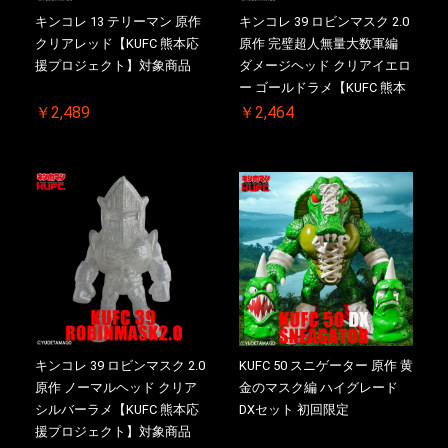
キンコレ 13 テリーマン 原作
キンコレ 39 ロビンマスク 2.0
クリアレッド【KUFC 熊本応
原作 完璧超人無量大数軍編
援プロジェクト】対象商品
ダメージヘッド クリアイエロ
ー ゴールドラメ【KUFC 熊本
応援プロジェクト】対象商品
￥2,489
￥2,464
キンコレ 39 ロビンマスク 2.0
KUFC 50 スニゲーター 原作 黄
原作 ノーマルヘッド クリア
金のマスク編 ハイグレード
シルバーラメ【KUFC 熊本応
DXセット 初回限定
援プロジェクト】対象商品