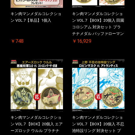
キン肉マンメダルコレクショ
キン肉マンメダルコレクショ
ン VOL.7【単品】1個入
ン VOL.7 【BOX】20個入 田園
コロシアム 対決セット プラ
チナメダル バッファローマン
2.0 顎髭 Ver. VS. 光の矢 初回
￥748
￥16,929
シリアルNO.入 ケース付き
【初回購入特典 】KIN(金)肉
メダル(非売品)付
キン肉マンメダルコレクショ
キン肉マンメダルコレクショ
ン VOL.7 【BOX】20個入 エア
ン VOL.7 【BOX】20個入 不忍
ーズロック ウルル プラチナ
池特設リング 対決セット プ