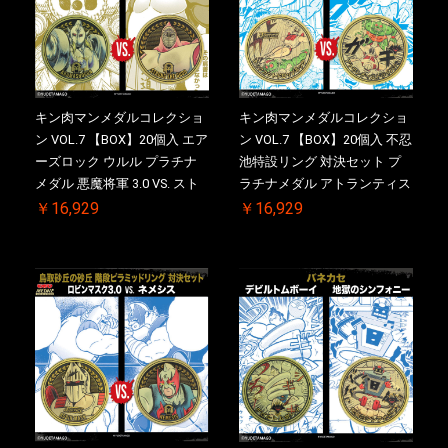
キン肉マンメダルコレクショ
キン肉マンメダルコレクショ
ン VOL.7 【BOX】20個入 エア
ン VOL.7 【BOX】20個入 不忍
ーズロック ウルル プラチナ
池特設リング 対決セット プ
メダル 悪魔将軍 3.0 VS. スト
ラチナメダル アトランティス
ロング・ザ・武道【初回購入
ドライバー VS.ネックカット
￥16,929
￥16,929
特典 】KIN(金)肉メダル(非売
ドロップキック ケース付き
品)付【二次受注分】
【初回購入特典 】KIN(金)肉
2026/10/30 一斉出荷予定
メダル(非売品)付