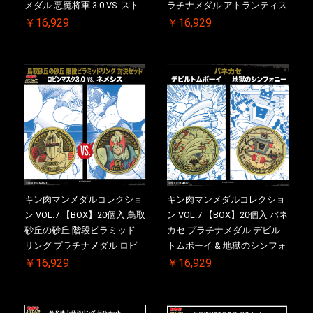
メダル 悪魔将軍 3.0 VS. スト
ラチナメダル アトランティス
ロング・ザ・武道 初回シリア
ドライバー VS.ネックカット
￥16,929
￥16,929
ルNO.入 ケース付き【初回購
ドロップキック 初回シリアル
入特典 】KIN(金)肉メダル(非
NO.入 ケース付き【初回購入
売品)付
特典 】KIN(金)肉メダル(非売
品)付
キン肉マンメダルコレクショ
キン肉マンメダルコレクショ
ン VOL.7 【BOX】20個入 鳥取
ン VOL.7 【BOX】20個入 バネ
砂丘の砂丘 階段ピラミッド
カセ プラチナメダル デビル
リング プラチナメダル ロビ
トムボーイ & 地獄のシンフォ
ンマスク VS.ネメシス 初回シ
ニー 初回シリアルNO.入 ケー
￥16,929
￥16,929
リアルNO.入 ケース付き【初
ス付き【初回購入特典 】
回購入特典 】KIN(金)肉メダ
KIN(金)肉メダル(非売品)付
ル(非売品)付