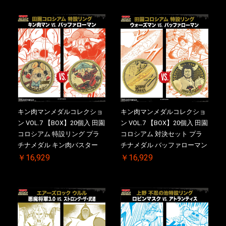
キン肉マンメダルコレクショ
キン肉マンメダルコレクショ
ン VOL.7 【BOX】20個入 田園
ン VOL.7 【BOX】20個入 田園
コロシアム 特設リング プラ
コロシアム 対決セット プラ
チナメダル キン肉バスター
チナメダル バッファローマン
VS. キン肉バスターやぶり ケ
2.0 顎髭 Ver. VS. 光の矢 ケー
￥16,929
￥16,929
ース付き【初回購入特典 】
ス付き【初回購入特典 】
KIN(金)肉メダル(非売品)付
KIN(金)肉メダル(非売品)付
【二次受注分】2026/10/30 一
【二次受注分】2026/10/30 一
斉出荷予定
斉出荷予定