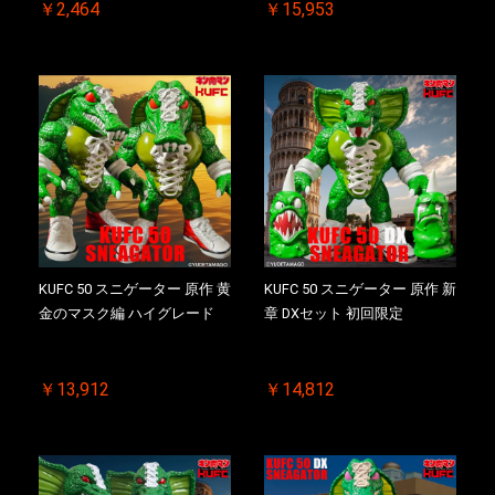
￥2,464
￥15,953
KUFC 50 スニゲーター 原作 黄
KUFC 50 スニゲーター 原作 新
金のマスク編 ハイグレード
章 DXセット 初回限定
￥13,912
￥14,812