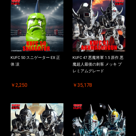
お買い物を続ける
カートへ進む
KUFC 50 スニゲーター EX 正
KUFC 47 悪魔将軍 1.5 原作 悪
体 涙
魔超人最後の刺客 メッキ プ
レミアムグレード
￥2,250
￥35,178