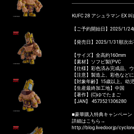
KUFC 28 アシュラマン EX 
【ご予約開始日】2025/1/24
【発売日】2025/1/31順次
【サイズ】全高約160mm
【素材】ソフビ製(PVC
【仕様】彩色済み完成品、
【注意】製造上、彩色などに
【対象年齢】15歳以上。幼
【生産最終加工地】中国
【著作】(C)ゆでたまご
【JAN】 4573521306280
■豪華購入特典キャンペーン
詳細はこちら→
http://blog.livedoor.jp/cycl