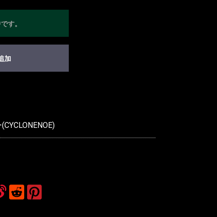
中です。
追加
YCLONENOE)