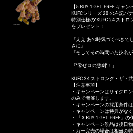
【5 BUY 1 GET FREE キ
KUFCシリーズ 28 の左
特別仕様の"KUFC 24 ストロ
をプレゼント！
『ええ あの時気づくべきで
さに』
『そしてその時聞いた技名が
『"零ぜロの悲劇"！』
KUFC 24 ストロング・ザ・武
【注意事項】
・キャンペーンはサイクロン
のみで開催します。
・キャンペーンの採用条件は
・キャンペーンは特典がなく
・『 3 BUY 1 GET FRE
・キャンペーン景品は後日物
・万一完売の場合は相当の特