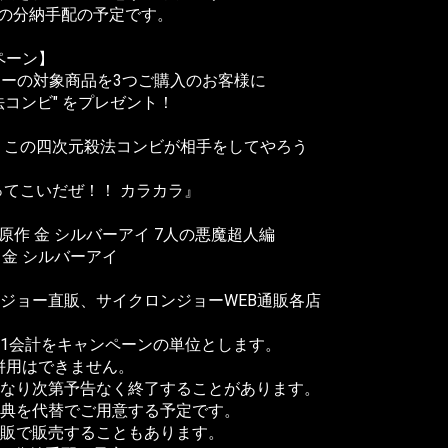
旬の分納手配の予定です。
ャンペーン】
記バナーの対象商品を3つご購入のお客様に
コンビ" をプレゼント！
 この四次元殺法コンビが相手をしてやろう
ってこいだぜ！！ カラカラ』
 原作 金 シルバーアイ 7人の悪魔超人編
作 金 シルバーアイ
ジョー直販、サイクロンジョーWEB通販各店
1会計をキャンペーンの単位とします。
E』の併用はできません。
なり次第予告なく終了することがあります。
典を代替でご用意する予定です。
販で販売することもあります。