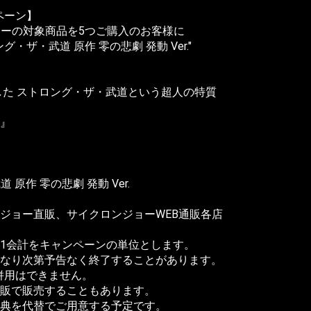
ャンペーン】
記バナーの対象商品を5つご購入のお客様に
ング・ザ・武道 原作 零の悲劇 発動 Ver."
した ストロング・ザ・武道という超人の特質
』
道 原作 零の悲劇 発動 Ver.
ジョー直販、サイクロンジョーWEB通販各店
1会計をキャンペーンの単位とします。
なり次第予告なく終了することがあります。
E』の併用はできません。
販で販売することもあります。
典を代替でご用意する予定です。