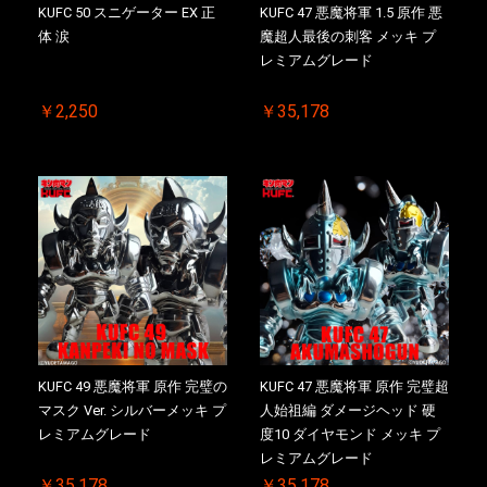
KUFC 50 スニゲーター EX 正
KUFC 47 悪魔将軍 1.5 原作 悪
体 涙
魔超人最後の刺客 メッキ プ
レミアムグレード
￥2,250
￥35,178
KUFC 49 悪魔将軍 原作 完璧の
KUFC 47 悪魔将軍 原作 完璧超
マスク Ver. シルバーメッキ プ
人始祖編 ダメージヘッド 硬
レミアムグレード
度10 ダイヤモンド メッキ プ
レミアムグレード
￥35,178
￥35,178