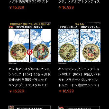
メダル 悪魔将軍 3.0 VS. スト
ラチナメダル アトランティス
ロング・ザ・武道【初回購入
ドライバー VS.ネックカット
￥16,929
￥16,929
特典 】KIN(金)肉メダル(非売
ドロップキック ケース付き
品)付【二次受注分】
【初回購入特典 】KIN(金)肉
2026/10/30 一斉出荷予定
メダル(非売品)付
キン肉マンメダルコレクショ
キン肉マンメダルコレクショ
ン VOL.7 【BOX】20個入 鳥取
ン VOL.7 【BOX】20個入 バネ
砂丘の砂丘 階段ピラミッド
カセ プラチナメダル デビル
リング プラチナメダル ロビ
トムボーイ & 地獄のシンフォ
ンマスク VS.ネメシス 【初回
ニー ケース付き【初回購入特
￥16,929
￥16,929
購入特典 】KIN(金)肉メダル
典 】KIN(金)肉メダル(非売品)
(非売品)付【二次受注分】
付【二次受注分】2026/10/30
2026/10/30 一斉出荷予定
一斉出荷予定