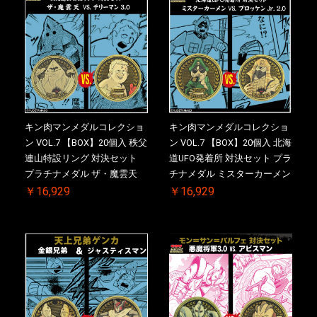
キン肉マンメダルコレクショ
キン肉マンメダルコレクショ
ン VOL.7 【BOX】20個入 秩父
ン VOL.7 【BOX】20個入 北海
連山特設リング 対決セット
道UFO発着所 対決セット プラ
プラチナメダル ザ・魔雲天
チナメダル ミスターカーメン
VS. テリーマン 3.0 ケース付
VS. ブロッケン Jr. 2.0 ケース
￥16,929
￥16,929
き【初回購入特典 】KIN(金)
付き【初回購入特典 】
肉メダル(非売品)付【二次受
KIN(金)肉メダル(非売品)付
注分】2026/10/30 一斉出荷予
【二次受注分】2026/10/30 一
定
斉出荷予定