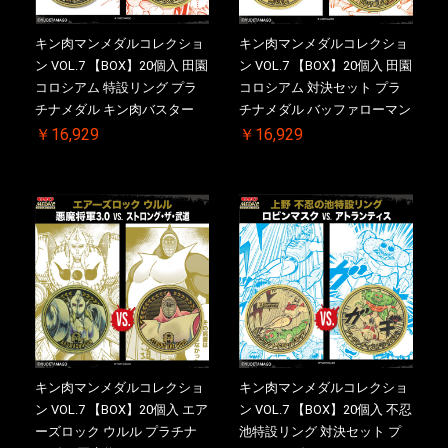
キン肉マンメダルコレクショ
キン肉マンメダルコレクショ
ン VOL.7 【BOX】20個入 田園
ン VOL.7 【BOX】20個入 田園
コロシアム 特設リング プラ
コロシアム 対決セット プラ
チナメダル キン肉バスター
チナメダル バッファローマン
VS. キン肉バスターやぶり ケ
2.0 顎髭 Ver. VS. 光の矢 ケー
￥16,929
￥16,929
ース付き【初回購入特典 】
ス付き【初回購入特典 】
KIN(金)肉メダル(非売品)付
KIN(金)肉メダル(非売品)付
【二次受注分】2026/10/30 一
【二次受注分】2026/10/30 一
斉出荷予定
斉出荷予定
キン肉マンメダルコレクショ
キン肉マンメダルコレクショ
ン VOL.7 【BOX】20個入 エア
ン VOL.7 【BOX】20個入 不忍
ーズロック ウルル プラチナ
池特設リング 対決セット プ