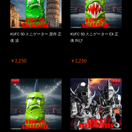
お買い物を続ける
カートへ進む
KUFC 50 スニゲーター 原作 正
KUFC 50 スニゲーター EX 正
体 涙
体 叫び
￥2,250
￥2,250