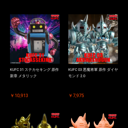
付き【初回購入特典 】
ス付き【初回購入特典 】
KIN(金)肉メダル(非売品)付
KIN(金)肉メダル(非売品)付
KUFC 31 ステカセキング 原作
KUFC 03 悪魔将軍 原作 ダイヤ
新章 メタリック
モンド 2.0
￥10,913
￥7,975