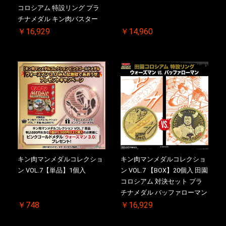
コロシアム 特設リング プラ
チナメダル キン肉バスター
VS. キン肉バスターやぶり 初
￥16,929
￥14,960
回シリアルNO.入 ケース付き
【初回購入特典 】KIN(金)肉
メダル(非売品)付
キン肉マンメダルコレクショ
キン肉マンメダルコレクショ
ン VOL.7【単品】1個入
ン VOL.7 【BOX】20個入 田園
コロシアム 対決セット プラ
チナメダル バッファローマン
2.0 顎髭 Ver. VS. 光の矢 初回
￥748
￥16,929
シリアルNO.入 ケース付き
【初回購入特典 】KIN(金)肉