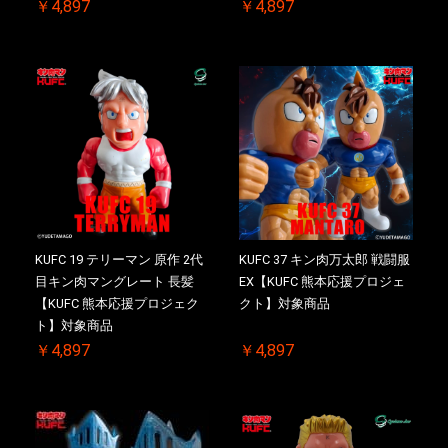
￥4,897
￥4,897
KUFC 19 テリーマン 原作 2代
KUFC 37 キン肉万太郎 戦闘服
目キン肉マングレート 長髪
EX【KUFC 熊本応援プロジェ
【KUFC 熊本応援プロジェク
クト】対象商品
ト】対象商品
￥4,897
￥4,897