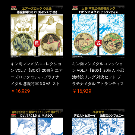
メダル(非売品)付
キン肉マンメダルコレクショ
キン肉マンメダルコレクショ
ン VOL.7 【BOX】20個入 エア
ン VOL.7 【BOX】20個入 不忍
ーズロック ウルル プラチナ
池特設リング 対決セット プ
メダル 悪魔将軍 3.0 VS. スト
ラチナメダル アトランティス
ロング・ザ・武道 初回シリア
ドライバー VS.ネックカット
￥16,929
￥16,929
ルNO.入 ケース付き【初回購
ドロップキック 初回シリアル
入特典 】KIN(金)肉メダル(非
NO.入 ケース付き【初回購入
売品)付
特典 】KIN(金)肉メダル(非売
品)付