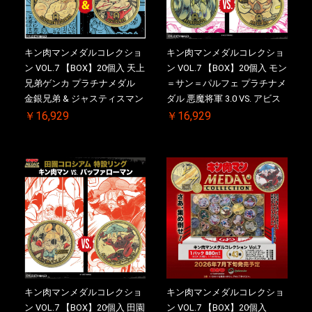
キン肉マンメダルコレクショ
キン肉マンメダルコレクショ
ン VOL.7 【BOX】20個入 天上
ン VOL.7 【BOX】20個入 モン
兄弟ゲンカ プラチナメダル
＝サン＝パルフェ プラチナメ
金銀兄弟 & ジャスティスマン
ダル 悪魔将軍 3.0 VS. アビス
2.0 ケース付き【初回購入特
マン【初回購入特典 】
￥16,929
￥16,929
典 】KIN(金)肉メダル(非売品)
KIN(金)肉メダル(非売品)付
付【二次受注分】2026/10/30
【二次受注分】2026/10/30 一
一斉出荷予定
斉出荷予定
キン肉マンメダルコレクショ
キン肉マンメダルコレクショ
ン VOL.7 【BOX】20個入 田園
ン VOL.7 【BOX】20個入