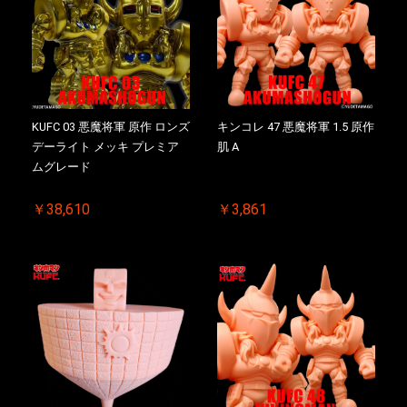
KUFC 03 悪魔将軍 原作 ロンズ
キンコレ 47 悪魔将軍 1.5 原作
デーライト メッキ プレミア
肌 A
ムグレード
￥38,610
￥3,861