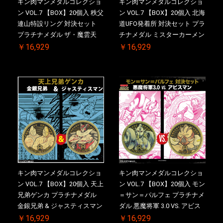
キン肉マンメダルコレクショ
キン肉マンメダルコレクショ
ン VOL.7 【BOX】20個入 秩父
ン VOL.7 【BOX】20個入 北海
連山特設リング 対決セット
道UFO発着所 対決セット プラ
プラチナメダル ザ・魔雲天
チナメダル ミスターカーメン
VS. テリーマン 3.0 初回シリア
VS. ブロッケン Jr. 2.0 初回シ
￥16,929
￥16,929
ルNO.入 ケース付き【初回購
リアルNO.入 ケース付き【初
入特典 】KIN(金)肉メダル(非
回購入特典 】KIN(金)肉メダ
売品)付
ル(非売品)付
キン肉マンメダルコレクショ
キン肉マンメダルコレクショ
ン VOL.7 【BOX】20個入 天上
ン VOL.7 【BOX】20個入 モン
兄弟ゲンカ プラチナメダル
＝サン＝パルフェ プラチナメ
金銀兄弟 & ジャスティスマン
ダル 悪魔将軍 3.0 VS. アビス
2.0 初回シリアルNO.入 ケース
マン 初回シリアルNO.入 ケー
￥16,929
￥16,929