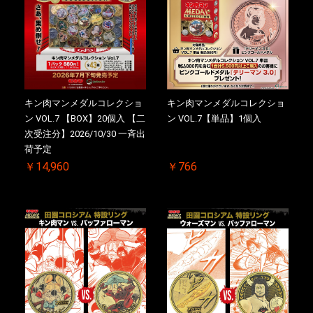
キン肉マンメダルコレクショ
キン肉マンメダルコレクショ
ン VOL.7 【BOX】20個入 【二
ン VOL.7【単品】1個入
次受注分】2026/10/30 一斉出
荷予定
￥14,960
￥766