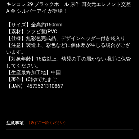
キンコレ 29 ブラックホール 原作 四次元エレメント交差
A 金 シルバーアイ が登場！
【サイズ】全高約160mm
【素材】ソフビ製(PVC
【仕様】無彩色完成品、デザインヘッダー付き袋入り
【注意】製造上、彩色などに個体差が生じる場合がござ
います。
【対象年齢】15歳以上。幼児の手の届かない場所に保管
してください。
【生産最終加工地】中国
【著作】(C)ゆでたまご
【JAN】 4573521310867
注意事項
（必ずご一読ください）