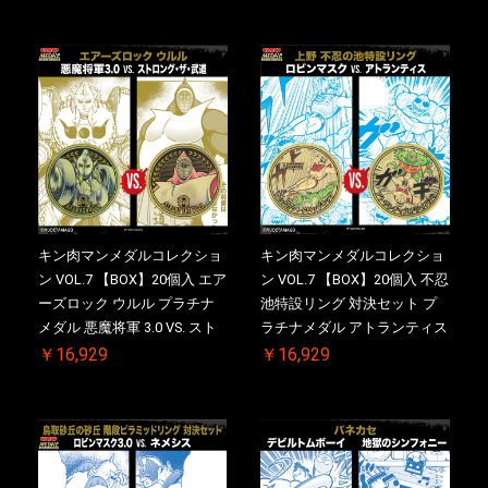
ース付き【初回購入特典 】
ス付き【初回購入特典 】
KIN(金)肉メダル(非売品)付
KIN(金)肉メダル(非売品)付
【二次受注分】2026/10/30 一
【二次受注分】2026/10/30 一
斉出荷予定
斉出荷予定
キン肉マンメダルコレクショ
キン肉マンメダルコレクショ
ン VOL.7 【BOX】20個入 エア
ン VOL.7 【BOX】20個入 不忍
ーズロック ウルル プラチナ
池特設リング 対決セット プ
メダル 悪魔将軍 3.0 VS. スト
ラチナメダル アトランティス
ロング・ザ・武道【初回購入
ドライバー VS.ネックカット
￥16,929
￥16,929
特典 】KIN(金)肉メダル(非売
ドロップキック ケース付き
品)付【二次受注分】
【初回購入特典 】KIN(金)肉
2026/10/30 一斉出荷予定
メダル(非売品)付