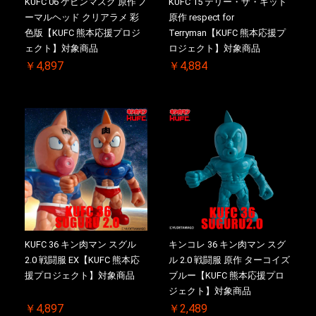
KUFC 06 ケビンマスク 原作 ノ
KUFC 15 テリー・ザ・キッド
お買い物を続ける
カートへ進む
ーマルヘッド クリアラメ 彩
原作 respect for
色版【KUFC 熊本応援プロジ
Terryman【KUFC 熊本応援プ
ェクト】対象商品
ロジェクト】対象商品
￥4,897
￥4,884
KUFC 36 キン肉マン スグル
キンコレ 36 キン肉マン スグ
2.0 戦闘服 EX【KUFC 熊本応
ル 2.0 戦闘服 原作 ターコイズ
援プロジェクト】対象商品
ブルー【KUFC 熊本応援プロ
ジェクト】対象商品
￥4,897
￥2,489