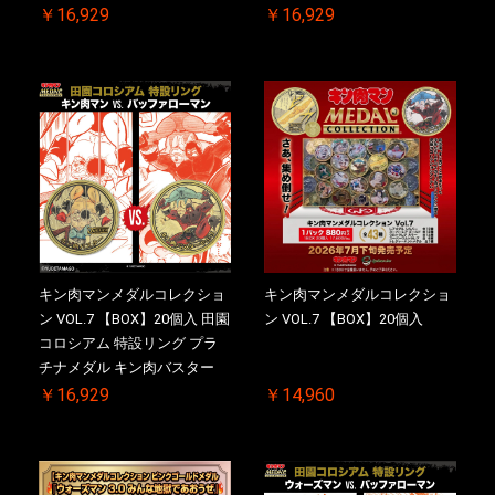
2.0 ケース付き【初回購入特
マン【初回購入特典 】
￥16,929
￥16,929
典 】KIN(金)肉メダル(非売品)
KIN(金)肉メダル(非売品)付
付【二次受注分】2026/10/30
【二次受注分】2026/10/30 一
一斉出荷予定
斉出荷予定
キン肉マンメダルコレクショ
キン肉マンメダルコレクショ
ン VOL.7 【BOX】20個入 田園
ン VOL.7 【BOX】20個入
コロシアム 特設リング プラ
チナメダル キン肉バスター
VS. キン肉バスターやぶり 初
￥16,929
￥14,960
回シリアルNO.入 ケース付き
【初回購入特典 】KIN(金)肉
メダル(非売品)付