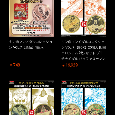
キン肉マンメダルコレクショ
キン肉マンメダルコレクショ
ン VOL.7【単品】1個入
ン VOL.7 【BOX】20個入 田園
コロシアム 対決セット プラ
チナメダル バッファローマン
2.0 顎髭 Ver. VS. 光の矢 初回
￥748
￥16,929
シリアルNO.入 ケース付き
【初回購入特典 】KIN(金)肉
メダル(非売品)付