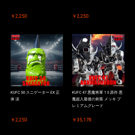
￥2,250
￥2,250
KUFC 50 スニゲーター EX 正
KUFC 47 悪魔将軍 1.5 原作 悪
体 涙
魔超人最後の刺客 メッキ プ
レミアムグレード
￥2,250
￥35,178