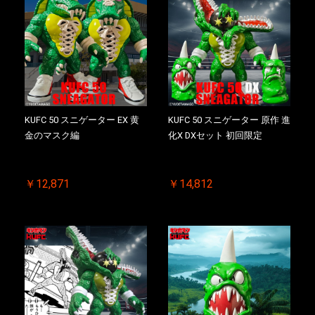
KUFC 50 スニゲーター EX 黄
KUFC 50 スニゲーター 原作 進
金のマスク編
化X DXセット 初回限定
￥12,871
￥14,812