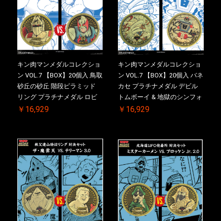
キン肉マンメダルコレクショ
キン肉マンメダルコレクショ
ン VOL.7 【BOX】20個入 鳥取
ン VOL.7 【BOX】20個入 バネ
砂丘の砂丘 階段ピラミッド
カセ プラチナメダル デビル
リング プラチナメダル ロビ
トムボーイ & 地獄のシンフォ
ンマスク VS.ネメシス 【初回
ニー ケース付き【初回購入特
￥16,929
￥16,929
購入特典 】KIN(金)肉メダル
典 】KIN(金)肉メダル(非売品)
(非売品)付【二次受注分】
付【二次受注分】2026/10/30
2026/10/30 一斉出荷予定
一斉出荷予定