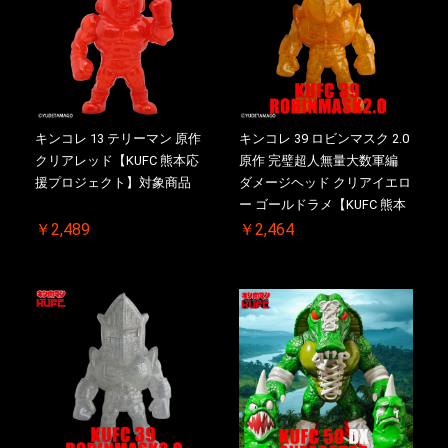
キンコレ 13 テリーマン 原作
キンコレ 39 ロビンマスク 2.0
クリアレッド【KUFC 熊本応
原作 完璧超人無量大数軍編
援プロジェクト】対象商品
ダメージヘッド クリアイエロ
ー ゴールドラメ【KUFC 熊本
応援プロジェクト】対象商品
￥2,489
￥2,464