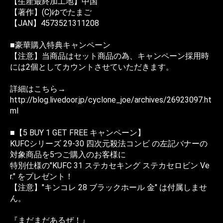
【生産最終加工地】中国
【著作】(C)ゆでたまご
【JAN】4573521311208
■豪華購入特典キャンペーン
【注意】当商品はセット商品の為、キャンペーン採用時
には2個としてカウントさせていただきます。
詳細はこちら→
http://blog.livedoor.jp/cyclone_joe/archives/26923097.ht
ml
■【5 BUY 1 GET FREE キャンペーン】
KUFCシリーズ 29-30 四次元殺法コンビ の左記バナーの
対象商品を5つご購入のお客様に
特別仕様の"KUFC 31 ステカセキング ステカセロビン Ve
r." をプレゼント！
【注意】"キンコレ 28 ブラックホール 金" は付属しませ
ん。
『まだまだあるぜ！』