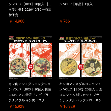
ン VOL.7 【BOX】20個入 【二
ン VOL.7【単品】1個入
次受注分】2026/10/30 一斉出
荷予定
￥14,960
￥766
キン肉マンメダルコレクショ
キン肉マンメダルコレクショ
ン VOL.7 【BOX】20個入 田園
ン VOL.7 【BOX】20個入 田園
コロシアム 特設リング プラ
コロシアム 対決セット プラ
チナメダル キン肉バスター
チナメダル バッファローマン
VS. キン肉バスターやぶり ケ
2.0 顎髭 Ver. VS. 光の矢 ケー
￥16,929
￥16,929