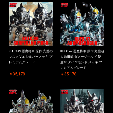
KUFC 49 悪魔将軍 原作 完璧の
KUFC 47 悪魔将軍 原作 完璧超
マスク Ver. シルバーメッキ プ
人始祖編 ダメージヘッド 硬
レミアムグレード
度10 ダイヤモンド メッキ プ
レミアムグレード
￥35,178
￥35,178