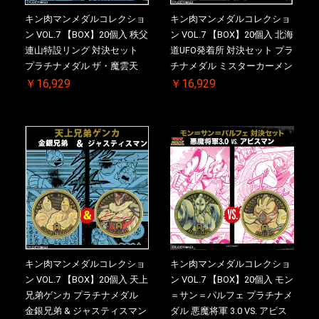
キン肉マンメダルコレクショ
キン肉マンメダルコレクショ
ン VOL.7 【BOX】20個入 秩父
ン VOL.7 【BOX】20個入 北海
連山特設リング 対決セット
道UFO発着所 対決セット プラ
プラチナメダル ザ・魔雲天
チナメダル ミスターカーメン
VS. テリーマン 3.0 ケース付
VS. ブロッケン Jr. 2.0 ケース
￥16,929
￥16,929
き【初回購入特典 】KIN(金)
付き【初回購入特典 】
肉メダル(非売品)付【二次受
KIN(金)肉メダル(非売品)付
注分】2026/10/30 一斉出荷予
【二次受注分】2026/10/30 一
定
斉出荷予定
キン肉マンメダルコレクショ
キン肉マンメダルコレクショ
ン VOL.7 【BOX】20個入 天上
ン VOL.7 【BOX】20個入 モン
兄弟ゲンカ プラチナメダル
＝サン＝パルフェ プラチナメ
金銀兄弟 & ジャスティスマン
ダル 悪魔将軍 3.0 VS. アビス