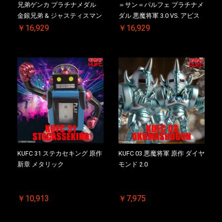
兄弟ゲンカ プラチナメダル
＝サン＝パルフェ プラチナメ
金銀兄弟 & ジャスティスマン
ダル 悪魔将軍 3.0 VS. アビス
2.0 初回シリアルNO.入 ケース
マン 初回シリアルNO.入 ケー
￥16,929
￥16,929
付き【初回購入特典 】
ス付き【初回購入特典 】
KIN(金)肉メダル(非売品)付
KIN(金)肉メダル(非売品)付
KUFC 31 ステカセキング 原作
KUFC 03 悪魔将軍 原作 ダイヤ
新章 メタリック
モンド 2.0
￥10,913
￥7,975