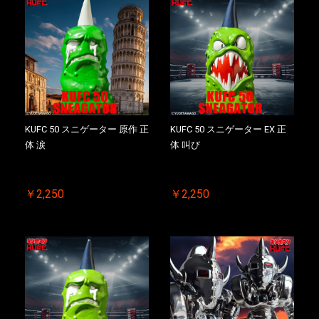
お買い物を続ける
カートへ進む
KUFC 50 スニゲーター 原作 正
KUFC 50 スニゲーター EX 正
体 涙
体 叫び
￥2,250
￥2,250