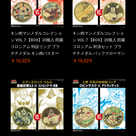
キン肉マンメダルコレクショ
キン肉マンメダルコレクショ
ン VOL.7 【BOX】20個入 田園
ン VOL.7 【BOX】20個入 田園
コロシアム 特設リング プラ
コロシアム 対決セット プラ
チナメダル キン肉バスター
チナメダル バッファローマン
VS. キン肉バスターやぶり ケ
2.0 顎髭 Ver. VS. 光の矢 ケー
￥16,929
￥16,929
ース付き【初回購入特典 】
ス付き【初回購入特典 】
KIN(金)肉メダル(非売品)付
KIN(金)肉メダル(非売品)付
【二次受注分】2026/10/30 一
【二次受注分】2026/10/30 一
斉出荷予定
斉出荷予定