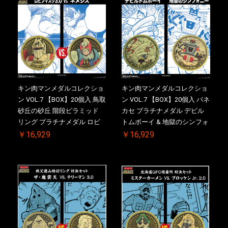
品)付
キン肉マンメダルコレクショ
キン肉マンメダルコレクショ
ン VOL.7 【BOX】20個入 鳥取
ン VOL.7 【BOX】20個入 バネ
砂丘の砂丘 階段ピラミッド
カセ プラチナメダル デビル
リング プラチナメダル ロビ
トムボーイ & 地獄のシンフォ
ンマスク VS.ネメシス 初回シ
ニー 初回シリアルNO.入 ケー
￥16,929
￥16,929
リアルNO.入 ケース付き【初
ス付き【初回購入特典 】
回購入特典 】KIN(金)肉メダ
KIN(金)肉メダル(非売品)付
ル(非売品)付