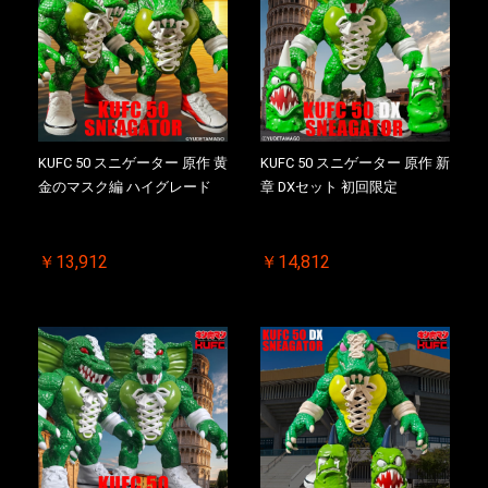
KUFC 50 スニゲーター 原作 黄
KUFC 50 スニゲーター 原作 新
金のマスク編 ハイグレード
章 DXセット 初回限定
￥13,912
￥14,812