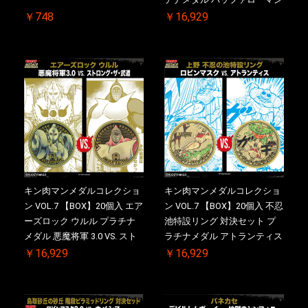
2.0 顎髭 Ver. VS. 光の矢 初回
￥748
￥16,929
シリアルNO.入 ケース付き
【初回購入特典 】KIN(金)肉
メダル(非売品)付
キン肉マンメダルコレクショ
キン肉マンメダルコレクショ
ン VOL.7 【BOX】20個入 エア
ン VOL.7 【BOX】20個入 不忍
ーズロック ウルル プラチナ
池特設リング 対決セット プ
メダル 悪魔将軍 3.0 VS. スト
ラチナメダル アトランティス
ロング・ザ・武道 初回シリア
ドライバー VS.ネックカット
￥16,929
￥16,929
ルNO.入 ケース付き【初回購
ドロップキック 初回シリアル
入特典 】KIN(金)肉メダル(非
NO.入 ケース付き【初回購入
売品)付
特典 】KIN(金)肉メダル(非売