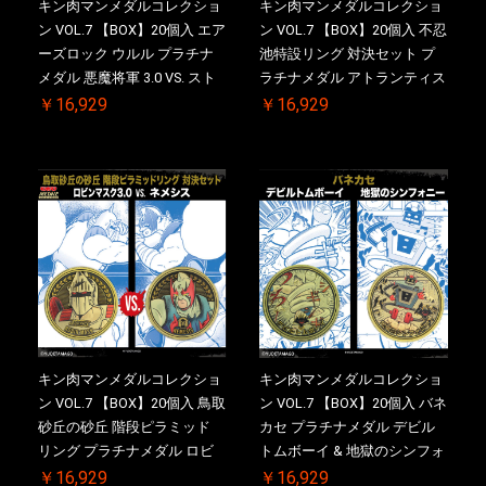
キン肉マンメダルコレクショ
キン肉マンメダルコレクショ
ン VOL.7 【BOX】20個入 エア
ン VOL.7 【BOX】20個入 不忍
ーズロック ウルル プラチナ
池特設リング 対決セット プ
メダル 悪魔将軍 3.0 VS. スト
ラチナメダル アトランティス
ロング・ザ・武道【初回購入
ドライバー VS.ネックカット
￥16,929
￥16,929
特典 】KIN(金)肉メダル(非売
ドロップキック ケース付き
品)付【二次受注分】
【初回購入特典 】KIN(金)肉
2026/10/30 一斉出荷予定
メダル(非売品)付
キン肉マンメダルコレクショ
キン肉マンメダルコレクショ
ン VOL.7 【BOX】20個入 鳥取
ン VOL.7 【BOX】20個入 バネ
砂丘の砂丘 階段ピラミッド
カセ プラチナメダル デビル
リング プラチナメダル ロビ
トムボーイ & 地獄のシンフォ
ンマスク VS.ネメシス 【初回
ニー ケース付き【初回購入特
￥16,929
￥16,929