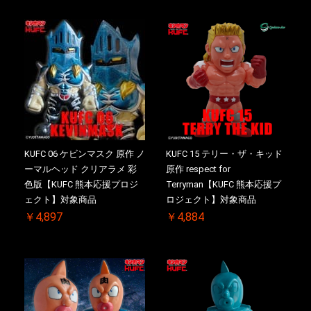
KUFC 06 ケビンマスク 原作 ノ
KUFC 15 テリー・ザ・キッド
ーマルヘッド クリアラメ 彩
原作 respect for
色版【KUFC 熊本応援プロジ
Terryman【KUFC 熊本応援プ
ェクト】対象商品
ロジェクト】対象商品
￥4,897
￥4,884