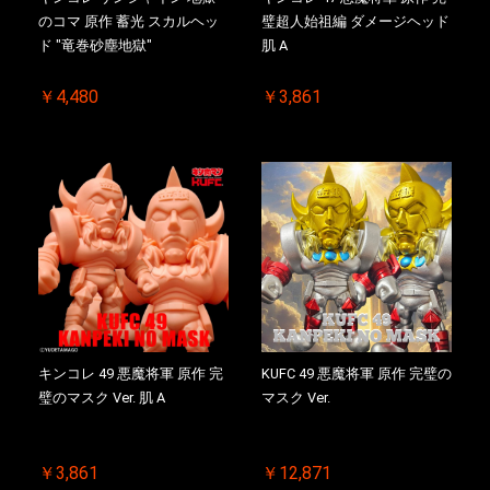
のコマ 原作 蓄光 スカルヘッ
璧超人始祖編 ダメージヘッド
ド "竜巻砂塵地獄"
肌 A
￥4,480
￥3,861
キンコレ 49 悪魔将軍 原作 完
KUFC 49 悪魔将軍 原作 完璧の
璧のマスク Ver. 肌 A
マスク Ver.
￥3,861
￥12,871