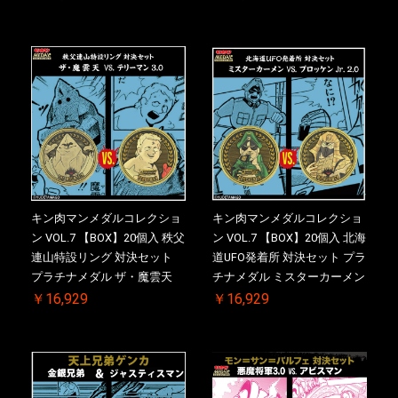
購入特典 】KIN(金)肉メダル
典 】KIN(金)肉メダル(非売品)
(非売品)付【二次受注分】
付【二次受注分】2026/10/30
2026/10/30 一斉出荷予定
一斉出荷予定
キン肉マンメダルコレクショ
キン肉マンメダルコレクショ
ン VOL.7 【BOX】20個入 秩父
ン VOL.7 【BOX】20個入 北海
連山特設リング 対決セット
道UFO発着所 対決セット プラ
プラチナメダル ザ・魔雲天
チナメダル ミスターカーメン
VS. テリーマン 3.0 ケース付
VS. ブロッケン Jr. 2.0 ケース
￥16,929
￥16,929
き【初回購入特典 】KIN(金)
付き【初回購入特典 】
肉メダル(非売品)付【二次受
KIN(金)肉メダル(非売品)付
注分】2026/10/30 一斉出荷予
【二次受注分】2026/10/30 一
定
斉出荷予定