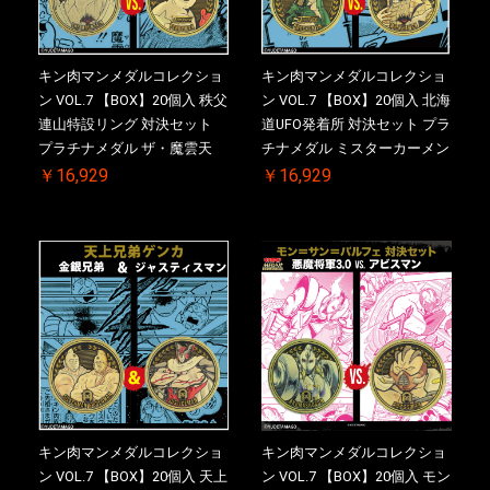
キン肉マンメダルコレクショ
キン肉マンメダルコレクショ
ン VOL.7 【BOX】20個入 秩父
ン VOL.7 【BOX】20個入 北海
連山特設リング 対決セット
道UFO発着所 対決セット プラ
プラチナメダル ザ・魔雲天
チナメダル ミスターカーメン
VS. テリーマン 3.0 初回シリア
VS. ブロッケン Jr. 2.0 初回シ
￥16,929
￥16,929
ルNO.入 ケース付き【初回購
リアルNO.入 ケース付き【初
入特典 】KIN(金)肉メダル(非
回購入特典 】KIN(金)肉メダ
売品)付
ル(非売品)付
キン肉マンメダルコレクショ
キン肉マンメダルコレクショ
ン VOL.7 【BOX】20個入 天上
ン VOL.7 【BOX】20個入 モン