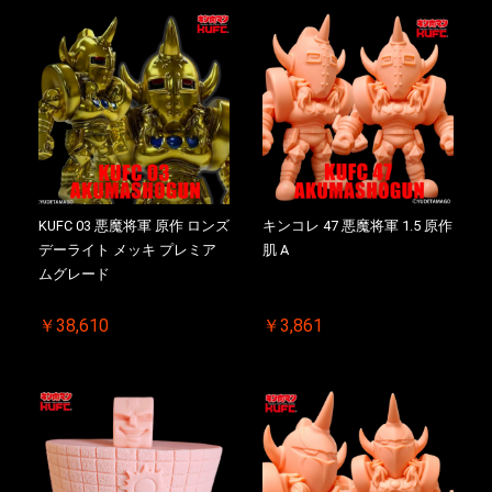
KUFC 03 悪魔将軍 原作 ロンズ
キンコレ 47 悪魔将軍 1.5 原作
デーライト メッキ プレミア
肌 A
ムグレード
￥38,610
￥3,861