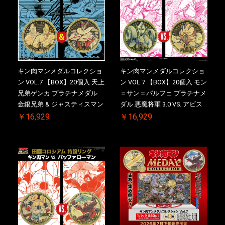
キン肉マンメダルコレクショ
キン肉マンメダルコレクショ
ン VOL.7 【BOX】20個入 天上
ン VOL.7 【BOX】20個入 モン
兄弟ゲンカ プラチナメダル
＝サン＝パルフェ プラチナメ
金銀兄弟 & ジャスティスマン
ダル 悪魔将軍 3.0 VS. アビス
2.0 ケース付き【初回購入特
マン【初回購入特典 】
￥16,929
￥16,929
典 】KIN(金)肉メダル(非売品)
KIN(金)肉メダル(非売品)付
付【二次受注分】2026/10/30
【二次受注分】2026/10/30 一
一斉出荷予定
斉出荷予定