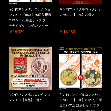
キン肉マンメダルコレクショ
キン肉マンメダルコレクショ
ン VOL.7 【BOX】20個入 田園
ン VOL.7 【BOX】20個入
コロシアム 特設リング プラ
チナメダル キン肉バスター
VS. キン肉バスターやぶり 初
￥16,929
￥14,960
回シリアルNO.入 ケース付き
【初回購入特典 】KIN(金)肉
メダル(非売品)付
キン肉マンメダルコレクショ
キン肉マンメダルコレクショ
ン VOL.7【単品】1個入
ン VOL.7 【BOX】20個入 田園
コロシアム 対決セット プラ
チナメダル バッファローマン