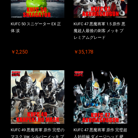
KUFC 50 スニゲーター EX 正
KUFC 47 悪魔将軍 1.5 原作 悪
体 涙
魔超人最後の刺客 メッキ プ
レミアムグレード
￥2,250
￥35,178
KUFC 49 悪魔将軍 原作 完璧の
KUFC 47 悪魔将軍 原作 完璧超
マスク Ver. シルバーメッキ プ
人始祖編 ダメージヘッド 硬