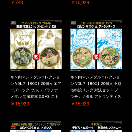
2.0 顎髭 Ver. VS. 光の矢 初回
￥748
￥16,929
シリアルNO.入 ケース付き
【初回購入特典 】KIN(金)肉
メダル(非売品)付
キン肉マンメダルコレクショ
キン肉マンメダルコレクショ
ン VOL.7 【BOX】20個入 エア
ン VOL.7 【BOX】20個入 不忍
ーズロック ウルル プラチナ
池特設リング 対決セット プ
メダル 悪魔将軍 3.0 VS. スト
ラチナメダル アトランティス
ロング・ザ・武道 初回シリア
ドライバー VS.ネックカット
￥16,929
￥16,929
ルNO.入 ケース付き【初回購
ドロップキック 初回シリアル
入特典 】KIN(金)肉メダル(非
NO.入 ケース付き【初回購入
売品)付
特典 】KIN(金)肉メダル(非売
品)付