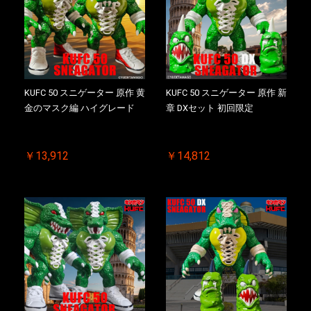
KUFC 50 スニゲーター 原作 黄
KUFC 50 スニゲーター 原作 新
金のマスク編 ハイグレード
章 DXセット 初回限定
￥13,912
￥14,812