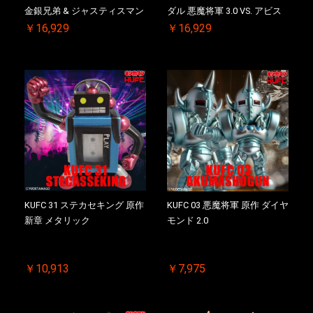
金銀兄弟 & ジャスティスマン
ダル 悪魔将軍 3.0 VS. アビス
2.0 初回シリアルNO.入 ケース
マン 初回シリアルNO.入 ケー
￥16,929
￥16,929
付き【初回購入特典 】
ス付き【初回購入特典 】
KIN(金)肉メダル(非売品)付
KIN(金)肉メダル(非売品)付
KUFC 31 ステカセキング 原作
KUFC 03 悪魔将軍 原作 ダイヤ
新章 メタリック
モンド 2.0
￥10,913
￥7,975