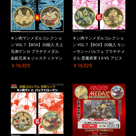
キン肉マンメダルコレクショ
キン肉マンメダルコレクショ
ン VOL.7 【BOX】20個入 天上
ン VOL.7 【BOX】20個入 モン
兄弟ゲンカ プラチナメダル
＝サン＝パルフェ プラチナメ
金銀兄弟 & ジャスティスマン
ダル 悪魔将軍 3.0 VS. アビス
2.0 ケース付き【初回購入特
マン【初回購入特典 】
￥16,929
￥16,929
典 】KIN(金)肉メダル(非売品)
KIN(金)肉メダル(非売品)付
付【二次受注分】2026/10/30
【二次受注分】2026/10/30 一
一斉出荷予定
斉出荷予定