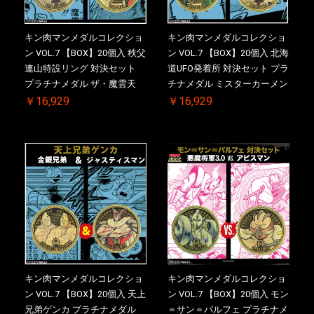
キン肉マンメダルコレクショ
キン肉マンメダルコレクショ
ン VOL.7 【BOX】20個入 秩父
ン VOL.7 【BOX】20個入 北海
連山特設リング 対決セット
道UFO発着所 対決セット プラ
プラチナメダル ザ・魔雲天
チナメダル ミスターカーメン
VS. テリーマン 3.0 初回シリア
VS. ブロッケン Jr. 2.0 初回シ
￥16,929
￥16,929
ルNO.入 ケース付き【初回購
リアルNO.入 ケース付き【初
入特典 】KIN(金)肉メダル(非
回購入特典 】KIN(金)肉メダ
売品)付
ル(非売品)付
キン肉マンメダルコレクショ
キン肉マンメダルコレクショ
ン VOL.7 【BOX】20個入 天上
ン VOL.7 【BOX】20個入 モン
兄弟ゲンカ プラチナメダル
＝サン＝パルフェ プラチナメ