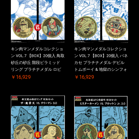
キン肉マンメダルコレクショ
キン肉マンメダルコレクショ
ン VOL.7 【BOX】20個入 鳥取
ン VOL.7 【BOX】20個入 バネ
砂丘の砂丘 階段ピラミッド
カセ プラチナメダル デビル
リング プラチナメダル ロビ
トムボーイ & 地獄のシンフォ
ンマスク VS.ネメシス 初回シ
ニー 初回シリアルNO.入 ケー
￥16,929
￥16,929
リアルNO.入 ケース付き【初
ス付き【初回購入特典 】
回購入特典 】KIN(金)肉メダ
KIN(金)肉メダル(非売品)付
ル(非売品)付