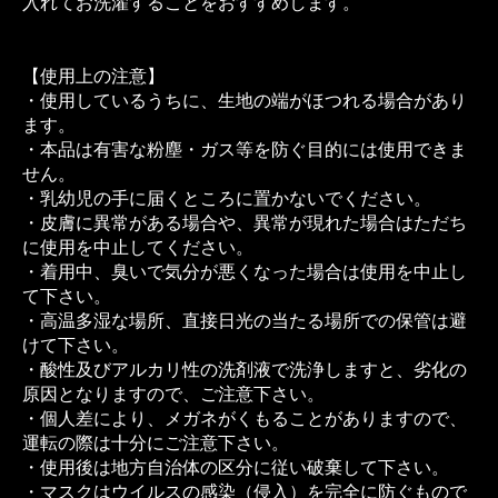
入れてお洗濯することをおすすめします。
【使用上の注意】
・使用しているうちに、生地の端がほつれる場合があり
ます。
・本品は有害な粉塵・ガス等を防ぐ目的には使用できま
せん。
・乳幼児の手に届くところに置かないでください。
・皮膚に異常がある場合や、異常が現れた場合はただち
に使用を中止してください。
・着用中、臭いで気分が悪くなった場合は使用を中止し
て下さい。
・高温多湿な場所、直接日光の当たる場所での保管は避
けて下さい。
・酸性及びアルカリ性の洗剤液で洗浄しますと、劣化の
原因となりますので、ご注意下さい。
・個人差により、メガネがくもることがありますので、
運転の際は十分にご注意下さい。
・使用後は地方自治体の区分に従い破棄して下さい。
・マスクはウイルスの感染（侵入）を完全に防ぐもので