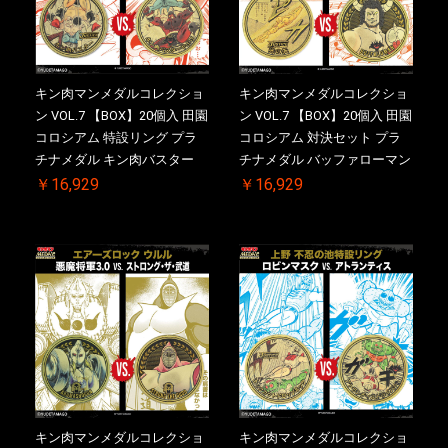
キン肉マンメダルコレクショ
キン肉マンメダルコレクショ
ン VOL.7 【BOX】20個入 田園
ン VOL.7 【BOX】20個入 田園
コロシアム 特設リング プラ
コロシアム 対決セット プラ
チナメダル キン肉バスター
チナメダル バッファローマン
VS. キン肉バスターやぶり ケ
2.0 顎髭 Ver. VS. 光の矢 ケー
￥16,929
￥16,929
ース付き【初回購入特典 】
ス付き【初回購入特典 】
KIN(金)肉メダル(非売品)付
KIN(金)肉メダル(非売品)付
【二次受注分】2026/10/30 一
【二次受注分】2026/10/30 一
斉出荷予定
斉出荷予定
キン肉マンメダルコレクショ
キン肉マンメダルコレクショ