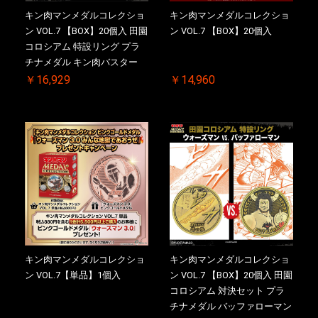
キン肉マンメダルコレクショ
キン肉マンメダルコレクショ
ン VOL.7 【BOX】20個入 田園
ン VOL.7 【BOX】20個入
コロシアム 特設リング プラ
チナメダル キン肉バスター
VS. キン肉バスターやぶり 初
￥16,929
￥14,960
回シリアルNO.入 ケース付き
【初回購入特典 】KIN(金)肉
メダル(非売品)付
キン肉マンメダルコレクショ
キン肉マンメダルコレクショ
ン VOL.7【単品】1個入
ン VOL.7 【BOX】20個入 田園
コロシアム 対決セット プラ
チナメダル バッファローマン