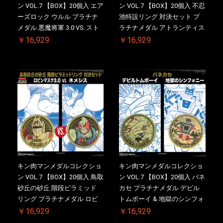
ン VOL.7 【BOX】20個入 エア
ン VOL.7 【BOX】20個入 不忍
ーズロック ウルル プラチナ
池特設リング 対決セット プ
メダル 悪魔将軍 3.0 VS. スト
ラチナメダル アトランティス
ロング・ザ・武道【初回購入
ドライバー VS.ネックカット
￥16,929
￥16,929
特典 】KIN(金)肉メダル(非売
ドロップキック ケース付き
品)付【二次受注分】
【初回購入特典 】KIN(金)肉
2026/10/30 一斉出荷予定
メダル(非売品)付
キン肉マンメダルコレクショ
キン肉マンメダルコレクショ
ン VOL.7 【BOX】20個入 鳥取
ン VOL.7 【BOX】20個入 バネ
砂丘の砂丘 階段ピラミッド
カセ プラチナメダル デビル
リング プラチナメダル ロビ
トムボーイ & 地獄のシンフォ
ンマスク VS.ネメシス 【初回
ニー ケース付き【初回購入特
￥16,929
￥16,929
購入特典 】KIN(金)肉メダル
典 】KIN(金)肉メダル(非売品)