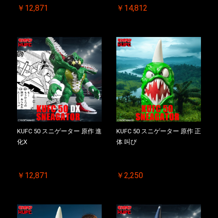
￥12,871
￥14,812
お買い物を続ける
カートへ進む
KUFC 50 スニゲーター 原作 進
KUFC 50 スニゲーター 原作 正
化X
体 叫び
￥12,871
￥2,250