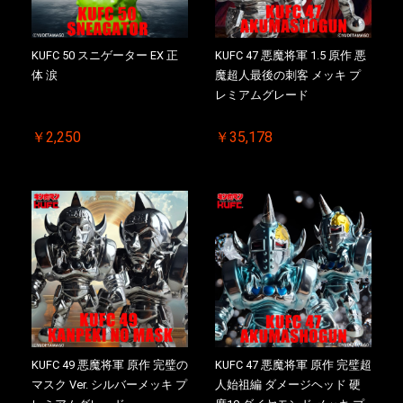
KUFC 50 スニゲーター EX 正
KUFC 47 悪魔将軍 1.5 原作 悪
体 涙
魔超人最後の刺客 メッキ プ
レミアムグレード
￥2,250
￥35,178
KUFC 49 悪魔将軍 原作 完璧の
KUFC 47 悪魔将軍 原作 完璧超
マスク Ver. シルバーメッキ プ
人始祖編 ダメージヘッド 硬