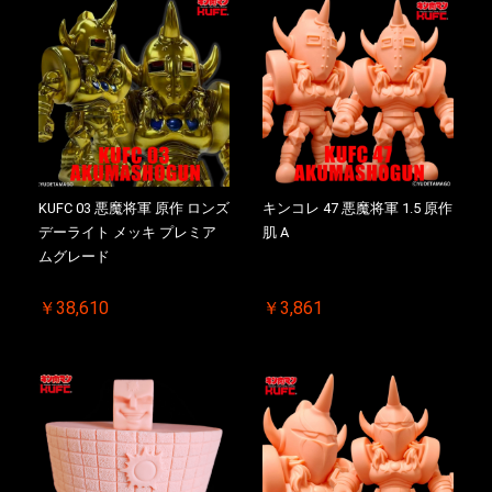
KUFC 03 悪魔将軍 原作 ロンズ
キンコレ 47 悪魔将軍 1.5 原作
デーライト メッキ プレミア
肌 A
ムグレード
￥38,610
￥3,861