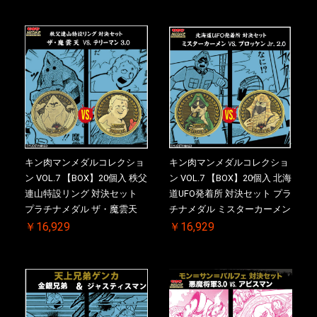
(非売品)付【二次受注分】
付【二次受注分】2026/10/30
2026/10/30 一斉出荷予定
一斉出荷予定
キン肉マンメダルコレクショ
キン肉マンメダルコレクショ
ン VOL.7 【BOX】20個入 秩父
ン VOL.7 【BOX】20個入 北海
連山特設リング 対決セット
道UFO発着所 対決セット プラ
プラチナメダル ザ・魔雲天
チナメダル ミスターカーメン
VS. テリーマン 3.0 ケース付
VS. ブロッケン Jr. 2.0 ケース
￥16,929
￥16,929
き【初回購入特典 】KIN(金)
付き【初回購入特典 】
肉メダル(非売品)付【二次受
KIN(金)肉メダル(非売品)付
注分】2026/10/30 一斉出荷予
【二次受注分】2026/10/30 一
定
斉出荷予定