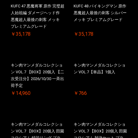
KUFC 47 悪魔将軍 原作 完璧超
KUFC 48 バイキングマン 原作
人始祖編 ダメージヘッド作
悪魔超人最後の刺客 シルバー
悪魔超人最後の刺客 メッキ
メッキ プレミアムグレード
プレミアムグレード
￥35,178
￥35,178
キン肉マンメダルコレクショ
キン肉マンメダルコレクショ
ン VOL.7 【BOX】20個入 【二
ン VOL.7【単品】1個入
次受注分】2026/10/30 一斉出
荷予定
￥14,960
￥766
キン肉マンメダルコレクショ
キン肉マンメダルコレクショ
ン VOL.7 【BOX】20個入 田園
ン VOL.7 【BOX】20個入 田園
コロシアム 特設リング プラ
コロシアム 対決セット プラ