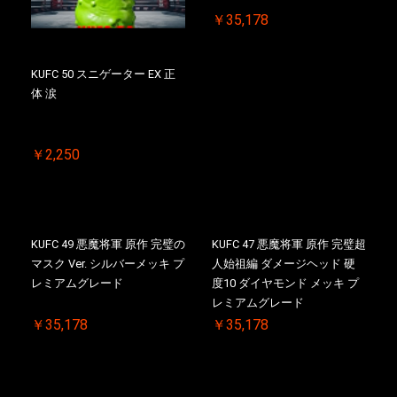
￥35,178
KUFC 50 スニゲーター EX 正
体 涙
￥2,250
KUFC 49 悪魔将軍 原作 完璧の
KUFC 47 悪魔将軍 原作 完璧超
マスク Ver. シルバーメッキ プ
人始祖編 ダメージヘッド 硬
レミアムグレード
度10 ダイヤモンド メッキ プ
レミアムグレード
￥35,178
￥35,178