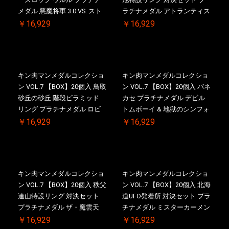
メダル 悪魔将軍 3.0 VS. スト
ラチナメダル アトランティス
ロング・ザ・武道 初回シリア
ドライバー VS.ネックカット
￥16,929
￥16,929
ルNO.入 ケース付き【初回購
ドロップキック 初回シリアル
入特典 】KIN(金)肉メダル(非
NO.入 ケース付き【初回購入
売品)付
特典 】KIN(金)肉メダル(非売
品)付
キン肉マンメダルコレクショ
キン肉マンメダルコレクショ
ン VOL.7 【BOX】20個入 鳥取
ン VOL.7 【BOX】20個入 バネ
砂丘の砂丘 階段ピラミッド
カセ プラチナメダル デビル
リング プラチナメダル ロビ
トムボーイ & 地獄のシンフォ
ンマスク VS.ネメシス 初回シ
ニー 初回シリアルNO.入 ケー
￥16,929
￥16,929
リアルNO.入 ケース付き【初
ス付き【初回購入特典 】
回購入特典 】KIN(金)肉メダ
KIN(金)肉メダル(非売品)付
ル(非売品)付
キン肉マンメダルコレクショ
キン肉マンメダルコレクショ
ン VOL.7 【BOX】20個入 秩父
ン VOL.7 【BOX】20個入 北海
連山特設リング 対決セット
道UFO発着所 対決セット プラ
プラチナメダル ザ・魔雲天
チナメダル ミスターカーメン
VS. テリーマン 3.0 初回シリア
VS. ブロッケン Jr. 2.0 初回シ
￥16,929
￥16,929