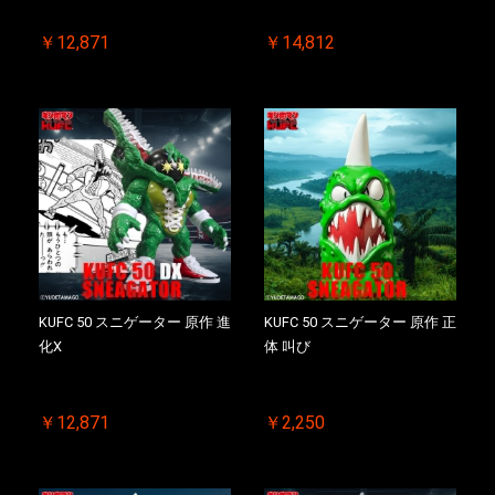
お買い物を続ける
カートへ進む
￥12,871
￥14,812
KUFC 50 スニゲーター 原作 進
KUFC 50 スニゲーター 原作 正
化X
体 叫び
￥12,871
￥2,250