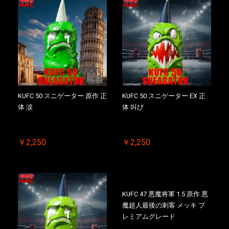
KUFC 50 スニゲーター 原作 正
KUFC 50 スニゲーター EX 正
体 涙
体 叫び
￥2,250
￥2,250
KUFC 47 悪魔将軍 1.5 原作 悪
魔超人最後の刺客 メッキ プ
レミアムグレード