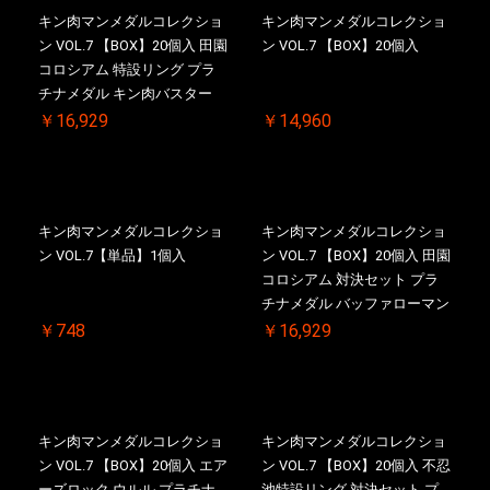
キン肉マンメダルコレクショ
キン肉マンメダルコレクショ
ン VOL.7 【BOX】20個入 田園
ン VOL.7 【BOX】20個入
コロシアム 特設リング プラ
チナメダル キン肉バスター
VS. キン肉バスターやぶり 初
￥16,929
￥14,960
回シリアルNO.入 ケース付き
【初回購入特典 】KIN(金)肉
メダル(非売品)付
キン肉マンメダルコレクショ
キン肉マンメダルコレクショ
ン VOL.7【単品】1個入
ン VOL.7 【BOX】20個入 田園
コロシアム 対決セット プラ
チナメダル バッファローマン
2.0 顎髭 Ver. VS. 光の矢 初回
￥748
￥16,929
シリアルNO.入 ケース付き
【初回購入特典 】KIN(金)肉
メダル(非売品)付
キン肉マンメダルコレクショ
キン肉マンメダルコレクショ
ン VOL.7 【BOX】20個入 エア
ン VOL.7 【BOX】20個入 不忍
ーズロック ウルル プラチナ
池特設リング 対決セット プ