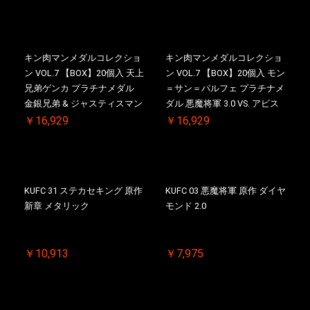
ルNO.入 ケース付き【初回購
リアルNO.入 ケース付き【初
入特典 】KIN(金)肉メダル(非
回購入特典 】KIN(金)肉メダ
売品)付
ル(非売品)付
キン肉マンメダルコレクショ
キン肉マンメダルコレクショ
ン VOL.7 【BOX】20個入 天上
ン VOL.7 【BOX】20個入 モン
兄弟ゲンカ プラチナメダル
＝サン＝パルフェ プラチナメ
金銀兄弟 & ジャスティスマン
ダル 悪魔将軍 3.0 VS. アビス
2.0 初回シリアルNO.入 ケース
マン 初回シリアルNO.入 ケー
￥16,929
￥16,929
付き【初回購入特典 】
ス付き【初回購入特典 】
KIN(金)肉メダル(非売品)付
KIN(金)肉メダル(非売品)付
KUFC 31 ステカセキング 原作
KUFC 03 悪魔将軍 原作 ダイヤ
新章 メタリック
モンド 2.0
￥10,913
￥7,975