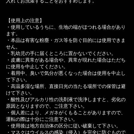
入れてお洗濯することをおすすめします。
【使用上の注意】
・使用しているうちに、生地の端がほつれる場合があり
ます。
・本品は有害な粉塵・ガス等を防ぐ目的には使用できま
せん。
・乳幼児の手に届くところに置かないでください。
・皮膚に異常がある場合や、異常が現れた場合はただち
に使用を中止してください。
・着用中、臭いで気分が悪くなった場合は使用を中止し
て下さい。
・高温多湿な場所、直接日光の当たる場所での保管は避
けて下さい。
・酸性及びアルカリ性の洗剤液で洗浄しますと、劣化の
原因となりますので、ご注意下さい。
・個人差により、メガネがくもることがありますので、
運転の際は十分にご注意下さい。
・使用後は地方自治体の区分に従い破棄して下さい。
・マスクはウイルスの感染（侵入）を完全に防ぐもので