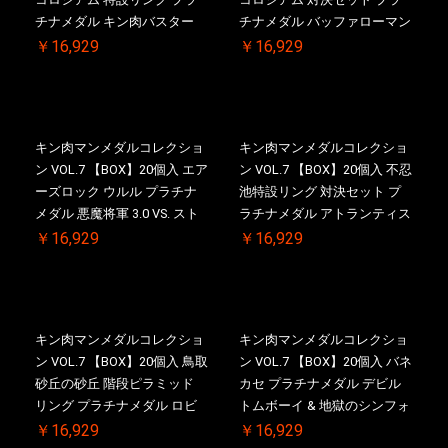
チナメダル キン肉バスター
チナメダル バッファローマン
VS. キン肉バスターやぶり ケ
2.0 顎髭 Ver. VS. 光の矢 ケー
￥16,929
￥16,929
ース付き【初回購入特典 】
ス付き【初回購入特典 】
KIN(金)肉メダル(非売品)付
KIN(金)肉メダル(非売品)付
【二次受注分】2026/10/30 一
【二次受注分】2026/10/30 一
斉出荷予定
斉出荷予定
キン肉マンメダルコレクショ
キン肉マンメダルコレクショ
ン VOL.7 【BOX】20個入 エア
ン VOL.7 【BOX】20個入 不忍
ーズロック ウルル プラチナ
池特設リング 対決セット プ
メダル 悪魔将軍 3.0 VS. スト
ラチナメダル アトランティス
ロング・ザ・武道【初回購入
ドライバー VS.ネックカット
￥16,929
￥16,929
特典 】KIN(金)肉メダル(非売
ドロップキック ケース付き
品)付【二次受注分】
【初回購入特典 】KIN(金)肉
2026/10/30 一斉出荷予定
メダル(非売品)付
キン肉マンメダルコレクショ
キン肉マンメダルコレクショ
ン VOL.7 【BOX】20個入 鳥取
ン VOL.7 【BOX】20個入 バネ
砂丘の砂丘 階段ピラミッド
カセ プラチナメダル デビル
リング プラチナメダル ロビ
トムボーイ & 地獄のシンフォ
ンマスク VS.ネメシス 【初回
ニー ケース付き【初回購入特
￥16,929
￥16,929