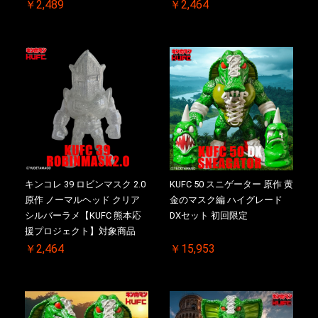
応援プロジェクト】対象商品
￥2,489
￥2,464
キンコレ 39 ロビンマスク 2.0
KUFC 50 スニゲーター 原作 黄
原作 ノーマルヘッド クリア
金のマスク編 ハイグレード
シルバーラメ【KUFC 熊本応
DXセット 初回限定
援プロジェクト】対象商品
￥2,464
￥15,953