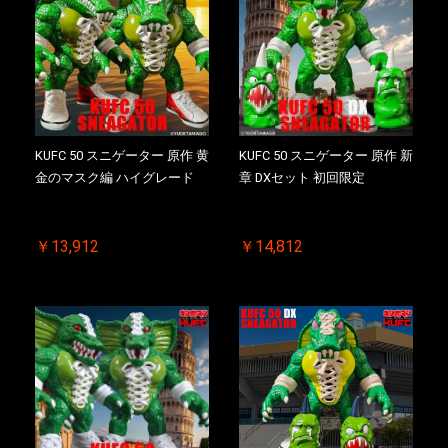
KUFC 50 スニゲーター 原作 黄
KUFC 50 スニゲーター 原作 新
金のマスク編 ハイグレード
章 DXセット 初回限定
￥13,912
￥14,812