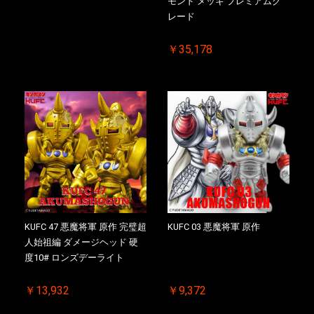
モンド メッキ プレミアムグ
レード
￥35,178
KUFC 47 悪魔将軍 原作 完璧超
KUFC 03 悪魔将軍 原作
人始祖編 ダメージヘッド 硬
度10# ロンズデーライト
￥13,932
￥9,372