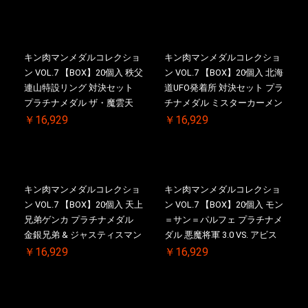
購入特典 】KIN(金)肉メダル
典 】KIN(金)肉メダル(非売品)
(非売品)付【二次受注分】
付【二次受注分】2026/10/30
2026/10/30 一斉出荷予定
一斉出荷予定
キン肉マンメダルコレクショ
キン肉マンメダルコレクショ
ン VOL.7 【BOX】20個入 秩父
ン VOL.7 【BOX】20個入 北海
連山特設リング 対決セット
道UFO発着所 対決セット プラ
プラチナメダル ザ・魔雲天
チナメダル ミスターカーメン
VS. テリーマン 3.0 ケース付
VS. ブロッケン Jr. 2.0 ケース
￥16,929
￥16,929
き【初回購入特典 】KIN(金)
付き【初回購入特典 】
肉メダル(非売品)付【二次受
KIN(金)肉メダル(非売品)付
注分】2026/10/30 一斉出荷予
【二次受注分】2026/10/30 一
定
斉出荷予定
キン肉マンメダルコレクショ
キン肉マンメダルコレクショ
ン VOL.7 【BOX】20個入 天上
ン VOL.7 【BOX】20個入 モン
兄弟ゲンカ プラチナメダル
＝サン＝パルフェ プラチナメ
金銀兄弟 & ジャスティスマン
ダル 悪魔将軍 3.0 VS. アビス
2.0 ケース付き【初回購入特
マン【初回購入特典 】
￥16,929
￥16,929
典 】KIN(金)肉メダル(非売品)
KIN(金)肉メダル(非売品)付
付【二次受注分】2026/10/30
【二次受注分】2026/10/30 一
一斉出荷予定
斉出荷予定