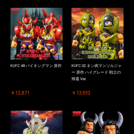
KUFC 48 バイキングマン 原作
KUFC 02 キン肉マンソルジャ
ー 原作 ハイグレード 戦士の
帰還 Ver.
￥12,871
￥13,932