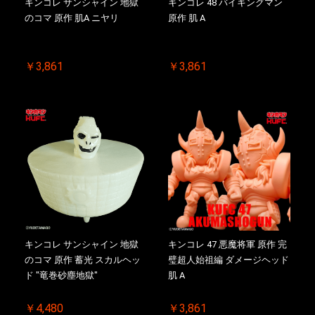
キンコレ サンシャイン 地獄
キンコレ 48 バイキングマン
のコマ 原作 肌A ニヤリ
原作 肌 A
￥3,861
￥3,861
キンコレ サンシャイン 地獄
キンコレ 47 悪魔将軍 原作 完
のコマ 原作 蓄光 スカルヘッ
璧超人始祖編 ダメージヘッド
ド "竜巻砂塵地獄"
肌 A
￥4,480
￥3,861