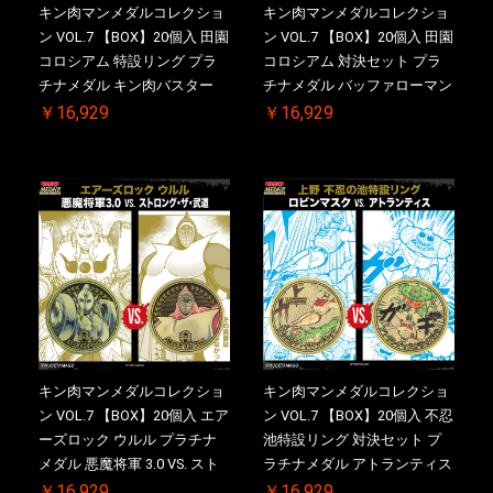
キン肉マンメダルコレクショ
キン肉マンメダルコレクショ
ン VOL.7 【BOX】20個入 田園
ン VOL.7 【BOX】20個入 田園
コロシアム 特設リング プラ
コロシアム 対決セット プラ
チナメダル キン肉バスター
チナメダル バッファローマン
VS. キン肉バスターやぶり ケ
2.0 顎髭 Ver. VS. 光の矢 ケー
￥16,929
￥16,929
ース付き【初回購入特典 】
ス付き【初回購入特典 】
KIN(金)肉メダル(非売品)付
KIN(金)肉メダル(非売品)付
【二次受注分】2026/10/30 一
【二次受注分】2026/10/30 一
斉出荷予定
斉出荷予定
キン肉マンメダルコレクショ
キン肉マンメダルコレクショ
ン VOL.7 【BOX】20個入 エア
ン VOL.7 【BOX】20個入 不忍
ーズロック ウルル プラチナ
池特設リング 対決セット プ
メダル 悪魔将軍 3.0 VS. スト
ラチナメダル アトランティス
ロング・ザ・武道【初回購入
ドライバー VS.ネックカット
￥16,929
￥16,929