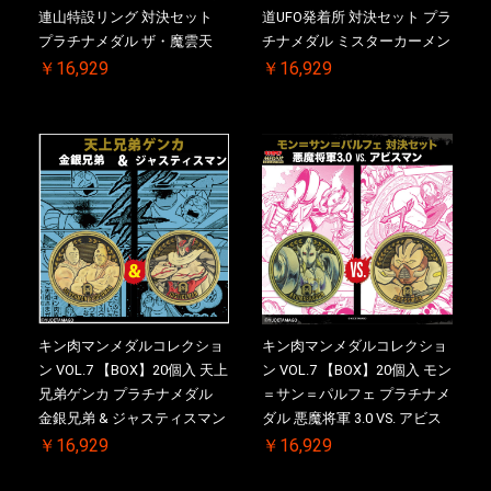
連山特設リング 対決セット
道UFO発着所 対決セット プラ
プラチナメダル ザ・魔雲天
チナメダル ミスターカーメン
VS. テリーマン 3.0 初回シリア
VS. ブロッケン Jr. 2.0 初回シ
￥16,929
￥16,929
ルNO.入 ケース付き【初回購
リアルNO.入 ケース付き【初
入特典 】KIN(金)肉メダル(非
回購入特典 】KIN(金)肉メダ
売品)付
ル(非売品)付
キン肉マンメダルコレクショ
キン肉マンメダルコレクショ
ン VOL.7 【BOX】20個入 天上
ン VOL.7 【BOX】20個入 モン
兄弟ゲンカ プラチナメダル
＝サン＝パルフェ プラチナメ
金銀兄弟 & ジャスティスマン
ダル 悪魔将軍 3.0 VS. アビス
2.0 初回シリアルNO.入 ケース
マン 初回シリアルNO.入 ケー
￥16,929
￥16,929
付き【初回購入特典 】
ス付き【初回購入特典 】
KIN(金)肉メダル(非売品)付
KIN(金)肉メダル(非売品)付