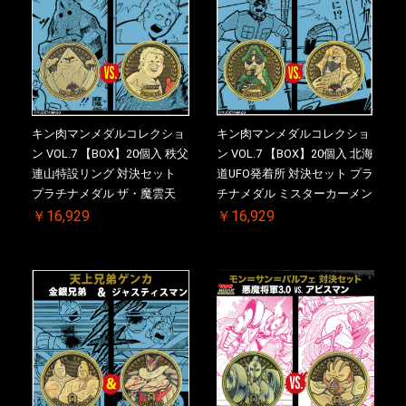
キン肉マンメダルコレクショ
キン肉マンメダルコレクショ
ン VOL.7 【BOX】20個入 秩父
ン VOL.7 【BOX】20個入 北海
連山特設リング 対決セット
道UFO発着所 対決セット プラ
プラチナメダル ザ・魔雲天
チナメダル ミスターカーメン
VS. テリーマン 3.0 ケース付
VS. ブロッケン Jr. 2.0 ケース
￥16,929
￥16,929
き【初回購入特典 】KIN(金)
付き【初回購入特典 】
肉メダル(非売品)付【二次受
KIN(金)肉メダル(非売品)付
注分】2026/10/30 一斉出荷予
【二次受注分】2026/10/30 一
定
斉出荷予定