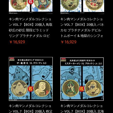
キン肉マンメダルコレクショ
キン肉マンメダルコレクショ
ン VOL.7 【BOX】20個入 鳥取
ン VOL.7 【BOX】20個入 バネ
砂丘の砂丘 階段ピラミッド
カセ プラチナメダル デビル
リング プラチナメダル ロビ
トムボーイ & 地獄のシンフォ
ンマスク VS.ネメシス 初回シ
ニー 初回シリアルNO.入 ケー
￥16,929
￥16,929
リアルNO.入 ケース付き【初
ス付き【初回購入特典 】
回購入特典 】KIN(金)肉メダ
KIN(金)肉メダル(非売品)付
ル(非売品)付
キン肉マンメダルコレクショ
キン肉マンメダルコレクショ
ン VOL.7 【BOX】20個入 秩父
ン VOL.7 【BOX】20個入 北海