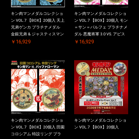
キン肉マンメダルコレクショ
キン肉マンメダルコレクショ
ン VOL.7 【BOX】20個入 天上
ン VOL.7 【BOX】20個入 モン
兄弟ゲンカ プラチナメダル
＝サン＝パルフェ プラチナメ
金銀兄弟 & ジャスティスマン
ダル 悪魔将軍 3.0 VS. アビス
2.0 ケース付き【初回購入特
マン【初回購入特典 】
￥16,929
￥16,929
典 】KIN(金)肉メダル(非売品)
KIN(金)肉メダル(非売品)付
付【二次受注分】2026/10/30
【二次受注分】2026/10/30 一
一斉出荷予定
斉出荷予定
キン肉マンメダルコレクショ
キン肉マンメダルコレクショ
ン VOL.7 【BOX】20個入 田園
ン VOL.7 【BOX】20個入
コロシアム 特設リング プラ