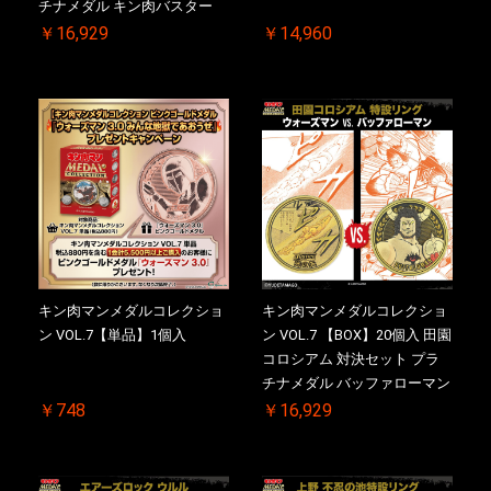
チナメダル キン肉バスター
VS. キン肉バスターやぶり 初
￥16,929
￥14,960
回シリアルNO.入 ケース付き
【初回購入特典 】KIN(金)肉
メダル(非売品)付
キン肉マンメダルコレクショ
キン肉マンメダルコレクショ
ン VOL.7【単品】1個入
ン VOL.7 【BOX】20個入 田園
コロシアム 対決セット プラ
チナメダル バッファローマン
2.0 顎髭 Ver. VS. 光の矢 初回
￥748
￥16,929
シリアルNO.入 ケース付き
【初回購入特典 】KIN(金)肉
メダル(非売品)付