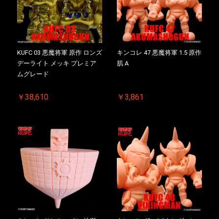
KUFC 03 悪魔将軍 原作 ロンズ
キンコレ 47 悪魔将軍 1.5 原作
デーライト メッキ プレミア
肌 A
ムグレード
￥38,610
￥3,861