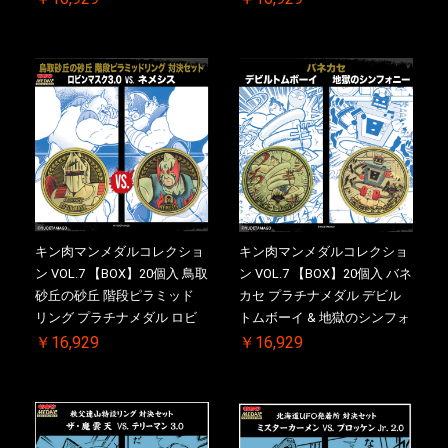
特典 】KIN(金)肉メダル(非売
ドロップキック ケース付き
品)付【二次受注分】
【初回購入特典 】KIN(金)肉
2026/10/30 一斉出荷予定
メダル(非売品)付
キン肉マンメダルコレクショ
キン肉マンメダルコレクショ
ン VOL.7 【BOX】20個入 鳥取
ン VOL.7 【BOX】20個入 バネ
砂丘の砂丘 階段ピラミッド
カセ プラチナメダル デビル
リング プラチナメダル ロビ
トムボーイ & 地獄のシンフォ
ンマスク VS.ネメシス 【初回
ニー ケース付き【初回購入特
￥16,929
￥16,929
購入特典 】KIN(金)肉メダル
典 】KIN(金)肉メダル(非売品)
(非売品)付【二次受注分】
付【二次受注分】2026/10/30
2026/10/30 一斉出荷予定
一斉出荷予定