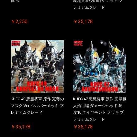
体 涙
魔超人最後の刺客 メッキ プ
お買い物を続ける
カートへ進む
レミアムグレード
￥2,250
￥35,178
KUFC 49 悪魔将軍 原作 完璧の
KUFC 47 悪魔将軍 原作 完璧超
マスク Ver. シルバーメッキ プ
人始祖編 ダメージヘッド 硬
レミアムグレード
度10 ダイヤモンド メッキ プ
レミアムグレード
￥35,178
￥35,178