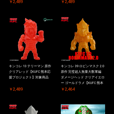
￥2,489
￥2,489
キンコレ 13 テリーマン 原作
キンコレ 39 ロビンマスク 2.0
クリアレッド【KUFC 熊本応
原作 完璧超人無量大数軍編
援プロジェクト】対象商品
ダメージヘッド クリアイエロ
ー ゴールドラメ【KUFC 熊本
応援プロジェクト】対象商品
￥2,489
￥2,464