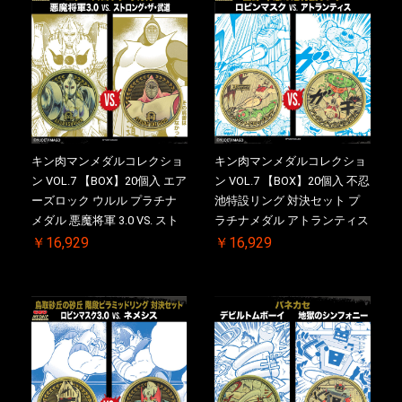
キン肉マンメダルコレクショ
キン肉マンメダルコレクショ
ン VOL.7 【BOX】20個入 エア
ン VOL.7 【BOX】20個入 不忍
ーズロック ウルル プラチナ
池特設リング 対決セット プ
メダル 悪魔将軍 3.0 VS. スト
ラチナメダル アトランティス
ロング・ザ・武道 初回シリア
ドライバー VS.ネックカット
￥16,929
￥16,929
ルNO.入 ケース付き【初回購
ドロップキック 初回シリアル
入特典 】KIN(金)肉メダル(非
NO.入 ケース付き【初回購入
売品)付
特典 】KIN(金)肉メダル(非売
品)付