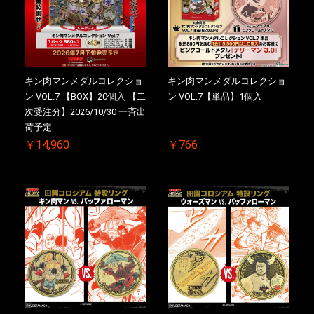
キン肉マンメダルコレクショ
キン肉マンメダルコレクショ
ン VOL.7 【BOX】20個入 【二
ン VOL.7【単品】1個入
次受注分】2026/10/30 一斉出
荷予定
￥14,960
￥766