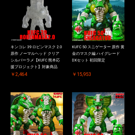
キンコレ 39 ロビンマスク 2.0
KUFC 50 スニゲーター 原作 黄
原作 ノーマルヘッド クリア
金のマスク編 ハイグレード
シルバーラメ【KUFC 熊本応
DXセット 初回限定
援プロジェクト】対象商品
￥2,464
￥15,953