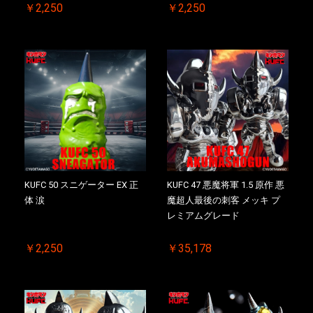
￥2,250
￥2,250
お買い物を続ける
カートへ進む
KUFC 50 スニゲーター EX 正
KUFC 47 悪魔将軍 1.5 原作 悪
体 涙
魔超人最後の刺客 メッキ プ
レミアムグレード
￥2,250
￥35,178