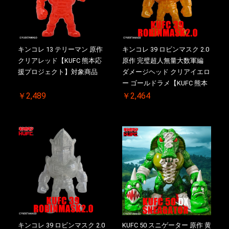
キンコレ 13 テリーマン 原作
キンコレ 39 ロビンマスク 2.0
クリアレッド【KUFC 熊本応
原作 完璧超人無量大数軍編
援プロジェクト】対象商品
ダメージヘッド クリアイエロ
ー ゴールドラメ【KUFC 熊本
応援プロジェクト】対象商品
￥2,489
￥2,464
キンコレ 39 ロビンマスク 2.0
KUFC 50 スニゲーター 原作 黄