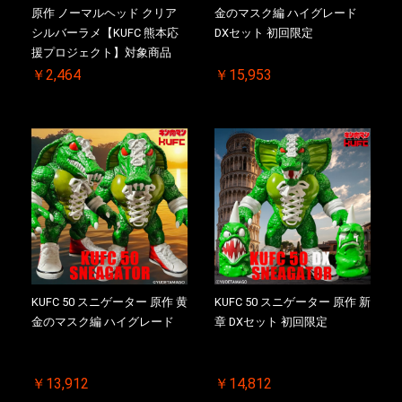
原作 ノーマルヘッド クリア
金のマスク編 ハイグレード
シルバーラメ【KUFC 熊本応
DXセット 初回限定
援プロジェクト】対象商品
￥2,464
￥15,953
KUFC 50 スニゲーター 原作 黄
KUFC 50 スニゲーター 原作 新
金のマスク編 ハイグレード
章 DXセット 初回限定
￥13,912
￥14,812