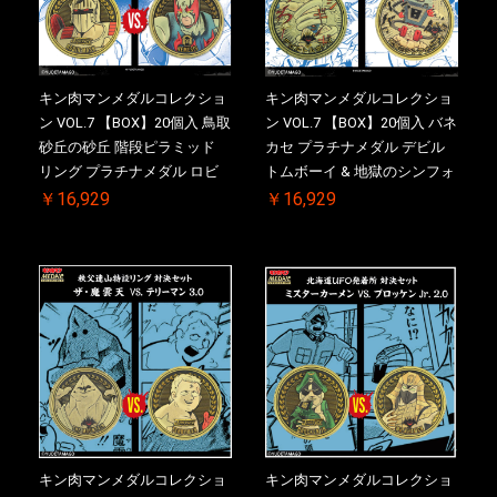
キン肉マンメダルコレクショ
キン肉マンメダルコレクショ
ン VOL.7 【BOX】20個入 鳥取
ン VOL.7 【BOX】20個入 バネ
砂丘の砂丘 階段ピラミッド
カセ プラチナメダル デビル
リング プラチナメダル ロビ
トムボーイ & 地獄のシンフォ
ンマスク VS.ネメシス 【初回
ニー ケース付き【初回購入特
￥16,929
￥16,929
購入特典 】KIN(金)肉メダル
典 】KIN(金)肉メダル(非売品)
(非売品)付【二次受注分】
付【二次受注分】2026/10/30
2026/10/30 一斉出荷予定
一斉出荷予定
キン肉マンメダルコレクショ
キン肉マンメダルコレクショ