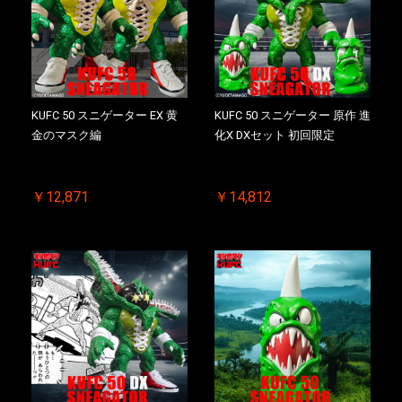
KUFC 50 スニゲーター EX 黄
KUFC 50 スニゲーター 原作 進
金のマスク編
化X DXセット 初回限定
￥12,871
￥14,812