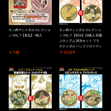
キン肉マンメダルコレクショ
キン肉マンメダルコレクショ
ン VOL.7【単品】1個入
ン VOL.7 【BOX】20個入 田園
コロシアム 対決セット プラ
チナメダル バッファローマン
2.0 顎髭 Ver. VS. 光の矢 初回
￥748
￥16,929
シリアルNO.入 ケース付き
【初回購入特典 】KIN(金)肉
メダル(非売品)付