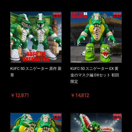
KUFC 50 スニゲーター 原作 新
KUFC 50 スニゲーター EX 黄
章
金のマスク編 DXセット 初回
限定
￥12,871
￥14,812