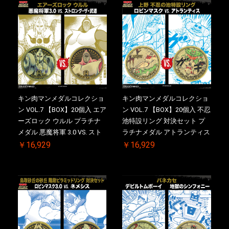
【二次受注分】2026/10/30 一
【二次受注分】2026/10/30 一
斉出荷予定
斉出荷予定
キン肉マンメダルコレクショ
キン肉マンメダルコレクショ
ン VOL.7 【BOX】20個入 エア
ン VOL.7 【BOX】20個入 不忍
ーズロック ウルル プラチナ
池特設リング 対決セット プ
メダル 悪魔将軍 3.0 VS. スト
ラチナメダル アトランティス
ロング・ザ・武道【初回購入
ドライバー VS.ネックカット
￥16,929
￥16,929
特典 】KIN(金)肉メダル(非売
ドロップキック ケース付き
品)付【二次受注分】
【初回購入特典 】KIN(金)肉
2026/10/30 一斉出荷予定
メダル(非売品)付