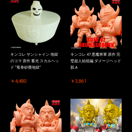
キンコレ サンシャイン 地獄
キンコレ 47 悪魔将軍 原作 完
のコマ 原作 蓄光 スカルヘッ
璧超人始祖編 ダメージヘッド
ド "竜巻砂塵地獄"
肌 A
￥4,480
￥3,861