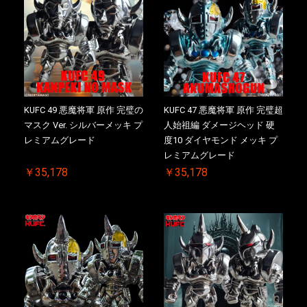
KUFC 49 悪魔将軍 原作 完璧の
KUFC 47 悪魔将軍 原作 完璧超
マスク Ver. シルバーメッキ プ
人始祖編 ダメージヘッド 硬
レミアムグレード
度10 ダイヤモンド メッキ プ
レミアムグレード
￥35,178
￥35,178