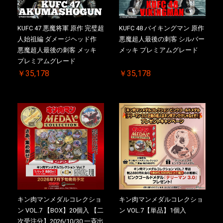
KUFC 47 悪魔将軍 原作 完璧超
KUFC 48 バイキングマン 原作
人始祖編 ダメージヘッド作
悪魔超人最後の刺客 シルバー
悪魔超人最後の刺客 メッキ
メッキ プレミアムグレード
プレミアムグレード
￥35,178
￥35,178
キン肉マンメダルコレクショ
キン肉マンメダルコレクショ
ン VOL.7 【BOX】20個入 【二
ン VOL.7【単品】1個入
次受注分】2026/10/30 一斉出