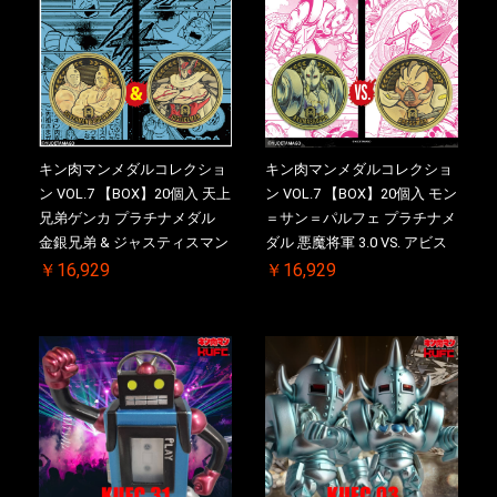
キン肉マンメダルコレクショ
キン肉マンメダルコレクショ
ン VOL.7 【BOX】20個入 天上
ン VOL.7 【BOX】20個入 モン
兄弟ゲンカ プラチナメダル
＝サン＝パルフェ プラチナメ
金銀兄弟 & ジャスティスマン
ダル 悪魔将軍 3.0 VS. アビス
2.0 初回シリアルNO.入 ケース
マン 初回シリアルNO.入 ケー
￥16,929
￥16,929
付き【初回購入特典 】
ス付き【初回購入特典 】
KIN(金)肉メダル(非売品)付
KIN(金)肉メダル(非売品)付