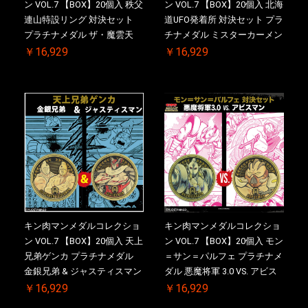
ン VOL.7 【BOX】20個入 秩父
ン VOL.7 【BOX】20個入 北海
連山特設リング 対決セット
道UFO発着所 対決セット プラ
プラチナメダル ザ・魔雲天
チナメダル ミスターカーメン
VS. テリーマン 3.0 ケース付
VS. ブロッケン Jr. 2.0 ケース
￥16,929
￥16,929
き【初回購入特典 】KIN(金)
付き【初回購入特典 】
肉メダル(非売品)付【二次受
KIN(金)肉メダル(非売品)付
注分】2026/10/30 一斉出荷予
【二次受注分】2026/10/30 一
定
斉出荷予定
キン肉マンメダルコレクショ
キン肉マンメダルコレクショ
ン VOL.7 【BOX】20個入 天上
ン VOL.7 【BOX】20個入 モン
兄弟ゲンカ プラチナメダル
＝サン＝パルフェ プラチナメ
金銀兄弟 & ジャスティスマン
ダル 悪魔将軍 3.0 VS. アビス
2.0 ケース付き【初回購入特
マン【初回購入特典 】
￥16,929
￥16,929
典 】KIN(金)肉メダル(非売品)
KIN(金)肉メダル(非売品)付