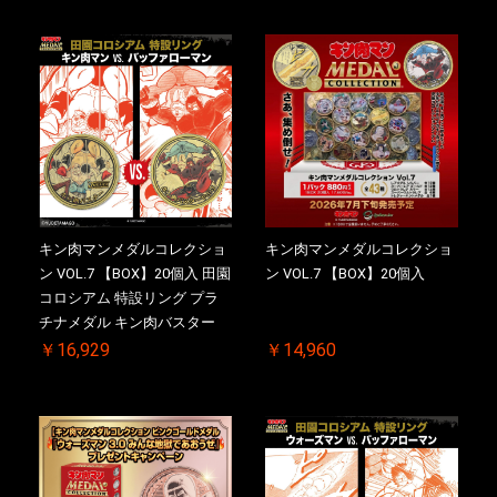
付【二次受注分】2026/10/30
【二次受注分】2026/10/30 一
一斉出荷予定
斉出荷予定
キン肉マンメダルコレクショ
キン肉マンメダルコレクショ
ン VOL.7 【BOX】20個入 田園
ン VOL.7 【BOX】20個入
コロシアム 特設リング プラ
チナメダル キン肉バスター
VS. キン肉バスターやぶり 初
￥16,929
￥14,960
回シリアルNO.入 ケース付き
【初回購入特典 】KIN(金)肉
メダル(非売品)付