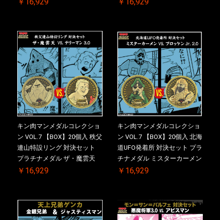
ンマスク VS.ネメシス 初回シ
ニー 初回シリアルNO.入 ケー
￥16,929
￥16,929
リアルNO.入 ケース付き【初
ス付き【初回購入特典 】
回購入特典 】KIN(金)肉メダ
KIN(金)肉メダル(非売品)付
ル(非売品)付
キン肉マンメダルコレクショ
キン肉マンメダルコレクショ
ン VOL.7 【BOX】20個入 秩父
ン VOL.7 【BOX】20個入 北海
連山特設リング 対決セット
道UFO発着所 対決セット プラ
プラチナメダル ザ・魔雲天
チナメダル ミスターカーメン
VS. テリーマン 3.0 初回シリア
VS. ブロッケン Jr. 2.0 初回シ
￥16,929
￥16,929
ルNO.入 ケース付き【初回購
リアルNO.入 ケース付き【初
入特典 】KIN(金)肉メダル(非
回購入特典 】KIN(金)肉メダ
売品)付
ル(非売品)付