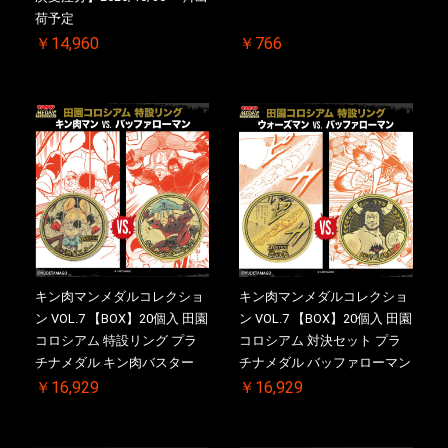
荷予定
￥14,960
￥766
キン肉マンメダルコレクショ
キン肉マンメダルコレクショ
ン VOL.7 【BOX】20個入 田園
ン VOL.7 【BOX】20個入 田園
コロシアム 特設リング プラ
コロシアム 対決セット プラ
チナメダル キン肉バスター
チナメダル バッファローマン
VS. キン肉バスターやぶり ケ
2.0 顎髭 Ver. VS. 光の矢 ケー
￥16,929
￥16,929
ース付き【初回購入特典 】
ス付き【初回購入特典 】
KIN(金)肉メダル(非売品)付
KIN(金)肉メダル(非売品)付