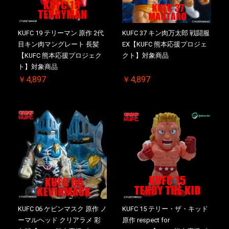
KUFC 19 テリーマン 原作 2代
KUFC 37 キン肉万太郎 戦闘服
目キン肉マングレート 長髪
EX【KUFC 熊本応援プロジェ
【KUFC 熊本応援プロジェク
クト】対象商品
ト】対象商品
￥4,897
￥4,897
KUFC 06 ケビンマスク 原作 ノ
KUFC 15 テリー・ザ・キッド
ーマルヘッド クリアラメ 彩
原作 respect for