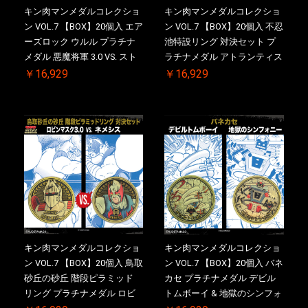
キン肉マンメダルコレクショ
キン肉マンメダルコレクショ
ン VOL.7 【BOX】20個入 エア
ン VOL.7 【BOX】20個入 不忍
ーズロック ウルル プラチナ
池特設リング 対決セット プ
メダル 悪魔将軍 3.0 VS. スト
ラチナメダル アトランティス
ロング・ザ・武道 初回シリア
ドライバー VS.ネックカット
￥16,929
￥16,929
ルNO.入 ケース付き【初回購
ドロップキック 初回シリアル
入特典 】KIN(金)肉メダル(非
NO.入 ケース付き【初回購入
売品)付
特典 】KIN(金)肉メダル(非売
品)付
キン肉マンメダルコレクショ
キン肉マンメダルコレクショ
ン VOL.7 【BOX】20個入 鳥取
ン VOL.7 【BOX】20個入 バネ
砂丘の砂丘 階段ピラミッド
カセ プラチナメダル デビル
リング プラチナメダル ロビ
トムボーイ & 地獄のシンフォ