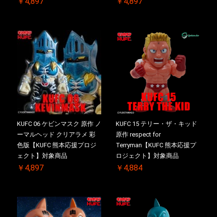
￥4,897
￥4,897
KUFC 06 ケビンマスク 原作 ノ
KUFC 15 テリー・ザ・キッド
ーマルヘッド クリアラメ 彩
原作 respect for
色版【KUFC 熊本応援プロジ
Terryman【KUFC 熊本応援プ
ェクト】対象商品
ロジェクト】対象商品
￥4,897
￥4,884