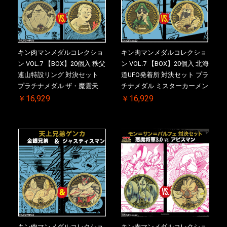
キン肉マンメダルコレクショ
キン肉マンメダルコレクショ
ン VOL.7 【BOX】20個入 秩父
ン VOL.7 【BOX】20個入 北海
連山特設リング 対決セット
道UFO発着所 対決セット プラ
プラチナメダル ザ・魔雲天
チナメダル ミスターカーメン
VS. テリーマン 3.0 初回シリア
VS. ブロッケン Jr. 2.0 初回シ
￥16,929
￥16,929
ルNO.入 ケース付き【初回購
リアルNO.入 ケース付き【初
入特典 】KIN(金)肉メダル(非
回購入特典 】KIN(金)肉メダ
売品)付
ル(非売品)付
キン肉マンメダルコレクショ
キン肉マンメダルコレクショ