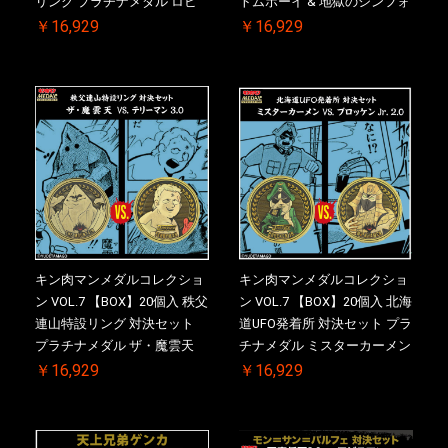
リング プラチナメダル ロビ
トムボーイ & 地獄のシンフォ
ンマスク VS.ネメシス 【初回
ニー ケース付き【初回購入特
￥16,929
￥16,929
購入特典 】KIN(金)肉メダル
典 】KIN(金)肉メダル(非売品)
(非売品)付【二次受注分】
付【二次受注分】2026/10/30
2026/10/30 一斉出荷予定
一斉出荷予定
キン肉マンメダルコレクショ
キン肉マンメダルコレクショ
ン VOL.7 【BOX】20個入 秩父
ン VOL.7 【BOX】20個入 北海
連山特設リング 対決セット
道UFO発着所 対決セット プラ
プラチナメダル ザ・魔雲天
チナメダル ミスターカーメン
VS. テリーマン 3.0 ケース付
VS. ブロッケン Jr. 2.0 ケース
￥16,929
￥16,929
き【初回購入特典 】KIN(金)
付き【初回購入特典 】
肉メダル(非売品)付【二次受
KIN(金)肉メダル(非売品)付
注分】2026/10/30 一斉出荷予
【二次受注分】2026/10/30 一