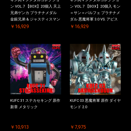
ン VOL.7 【BOX】20個入 天上
ン VOL.7 【BOX】20個入 モン
兄弟ゲンカ プラチナメダル
＝サン＝パルフェ プラチナメ
金銀兄弟 & ジャスティスマン
ダル 悪魔将軍 3.0 VS. アビス
2.0 初回シリアルNO.入 ケース
マン 初回シリアルNO.入 ケー
￥16,929
￥16,929
付き【初回購入特典 】
ス付き【初回購入特典 】
KIN(金)肉メダル(非売品)付
KIN(金)肉メダル(非売品)付
KUFC 31 ステカセキング 原作
KUFC 03 悪魔将軍 原作 ダイヤ
新章 メタリック
モンド 2.0
￥10,913
￥7,975