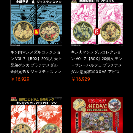
定
斉出荷予定
キン肉マンメダルコレクショ
キン肉マンメダルコレクショ
ン VOL.7 【BOX】20個入 天上
ン VOL.7 【BOX】20個入 モン
兄弟ゲンカ プラチナメダル
＝サン＝パルフェ プラチナメ
金銀兄弟 & ジャスティスマン
ダル 悪魔将軍 3.0 VS. アビス
2.0 ケース付き【初回購入特
マン【初回購入特典 】
￥16,929
￥16,929
典 】KIN(金)肉メダル(非売品)
KIN(金)肉メダル(非売品)付
付【二次受注分】2026/10/30
【二次受注分】2026/10/30 一
一斉出荷予定
斉出荷予定