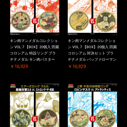
キン肉マンメダルコレクショ
キン肉マンメダルコレクショ
ン VOL.7 【BOX】20個入 田園
ン VOL.7 【BOX】20個入 田園
コロシアム 特設リング プラ
コロシアム 対決セット プラ
チナメダル キン肉バスター
チナメダル バッファローマン
VS. キン肉バスターやぶり ケ
2.0 顎髭 Ver. VS. 光の矢 ケー
￥16,929
￥16,929
ース付き【初回購入特典 】
ス付き【初回購入特典 】
KIN(金)肉メダル(非売品)付
KIN(金)肉メダル(非売品)付
【二次受注分】2026/10/30 一
【二次受注分】2026/10/30 一
斉出荷予定
斉出荷予定