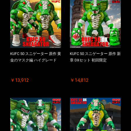
KUFC 50 スニゲーター 原作 黄
KUFC 50 スニゲーター 原作 新
金のマスク編 ハイグレード
章 DXセット 初回限定
￥13,912
￥14,812