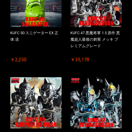
お買い物を続ける
カートへ進む
KUFC 50 スニゲーター EX 正
KUFC 47 悪魔将軍 1.5 原作 悪
体 涙
魔超人最後の刺客 メッキ プ
レミアムグレード
￥2,250
￥35,178