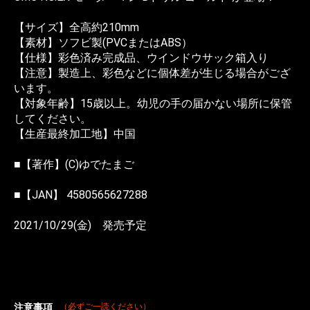
【サイズ】全高約210mm
【素材】ソフビ製(PVCまたはABS）
【仕様】彩色済み完成品、ウインドウサック箱入り
【注意】製造上、彩色などに個体差が生じる場合がござ
います。
【対象年齢】15歳以上。幼児の手の届かない場所に保管
してください。
【生産最終加工地】中国
■【著作】(C)ゆでたまご
■【JAN】 4580565627288
2021/10/29(金) 発売予定
注意事項
（必ずご一読ください）