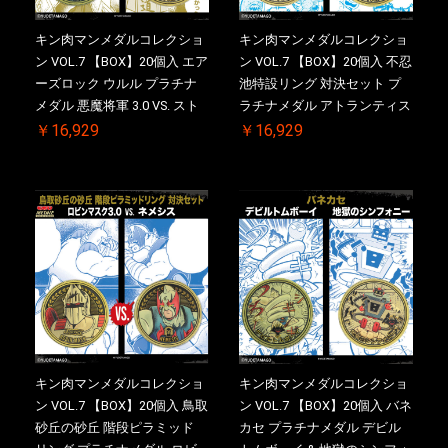
キン肉マンメダルコレクショ
キン肉マンメダルコレクショ
ン VOL.7 【BOX】20個入 エア
ン VOL.7 【BOX】20個入 不忍
ーズロック ウルル プラチナ
池特設リング 対決セット プ
メダル 悪魔将軍 3.0 VS. スト
ラチナメダル アトランティス
ロング・ザ・武道【初回購入
ドライバー VS.ネックカット
￥16,929
￥16,929
特典 】KIN(金)肉メダル(非売
ドロップキック ケース付き
品)付【二次受注分】
【初回購入特典 】KIN(金)肉
2026/10/30 一斉出荷予定
メダル(非売品)付
キン肉マンメダルコレクショ
キン肉マンメダルコレクショ
ン VOL.7 【BOX】20個入 鳥取
ン VOL.7 【BOX】20個入 バネ
砂丘の砂丘 階段ピラミッド
カセ プラチナメダル デビル