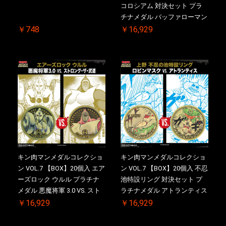
コロシアム 対決セット プラ
チナメダル バッファローマン
2.0 顎髭 Ver. VS. 光の矢 初回
￥748
￥16,929
シリアルNO.入 ケース付き
【初回購入特典 】KIN(金)肉
メダル(非売品)付
キン肉マンメダルコレクショ
キン肉マンメダルコレクショ
ン VOL.7 【BOX】20個入 エア
ン VOL.7 【BOX】20個入 不忍
ーズロック ウルル プラチナ
池特設リング 対決セット プ
メダル 悪魔将軍 3.0 VS. スト
ラチナメダル アトランティス
ロング・ザ・武道 初回シリア
ドライバー VS.ネックカット
￥16,929
￥16,929
ルNO.入 ケース付き【初回購
ドロップキック 初回シリアル
入特典 】KIN(金)肉メダル(非
NO.入 ケース付き【初回購入