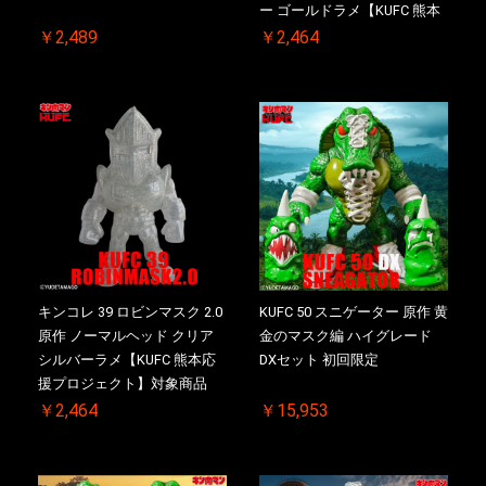
ー ゴールドラメ【KUFC 熊本
応援プロジェクト】対象商品
￥2,489
￥2,464
キンコレ 39 ロビンマスク 2.0
KUFC 50 スニゲーター 原作 黄
原作 ノーマルヘッド クリア
金のマスク編 ハイグレード
シルバーラメ【KUFC 熊本応
DXセット 初回限定
援プロジェクト】対象商品
￥2,464
￥15,953