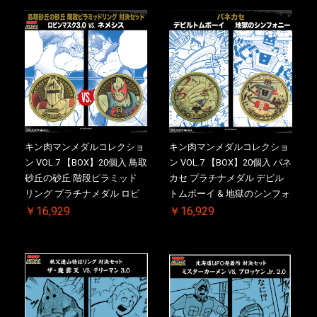
売品)付
特典 】KIN(金)肉メダル(非売
品)付
キン肉マンメダルコレクショ
キン肉マンメダルコレクショ
ン VOL.7 【BOX】20個入 鳥取
ン VOL.7 【BOX】20個入 バネ
砂丘の砂丘 階段ピラミッド
カセ プラチナメダル デビル
リング プラチナメダル ロビ
トムボーイ & 地獄のシンフォ
ンマスク VS.ネメシス 初回シ
ニー 初回シリアルNO.入 ケー
￥16,929
￥16,929
リアルNO.入 ケース付き【初
ス付き【初回購入特典 】
回購入特典 】KIN(金)肉メダ
KIN(金)肉メダル(非売品)付
ル(非売品)付