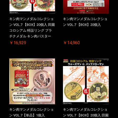
キン肉マンメダルコレクショ
キン肉マンメダルコレクショ
ン VOL.7 【BOX】20個入 田園
ン VOL.7 【BOX】20個入
コロシアム 特設リング プラ
チナメダル キン肉バスター
VS. キン肉バスターやぶり 初
￥16,929
￥14,960
回シリアルNO.入 ケース付き
【初回購入特典 】KIN(金)肉
メダル(非売品)付
キン肉マンメダルコレクショ
キン肉マンメダルコレクショ
ン VOL.7【単品】1個入
ン VOL.7 【BOX】20個入 田園