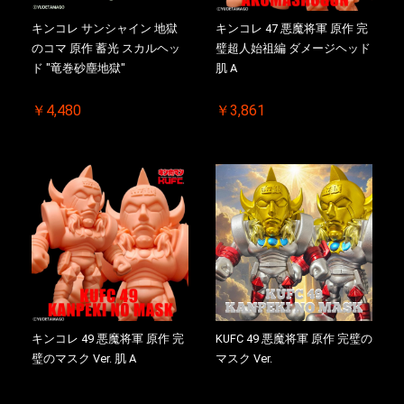
キンコレ サンシャイン 地獄
キンコレ 47 悪魔将軍 原作 完
のコマ 原作 蓄光 スカルヘッ
璧超人始祖編 ダメージヘッド
ド "竜巻砂塵地獄"
肌 A
￥4,480
￥3,861
キンコレ 49 悪魔将軍 原作 完
KUFC 49 悪魔将軍 原作 完璧の
璧のマスク Ver. 肌 A
マスク Ver.