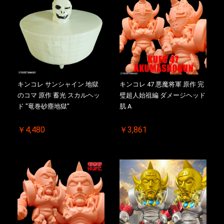
キンコレ サンシャイン 地獄
キンコレ 47 悪魔将軍 原作 完
のコマ 原作 蓄光 スカルヘッ
璧超人始祖編 ダメージヘッド
ド "竜巻砂塵地獄"
肌 A
￥4,480
￥3,861