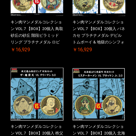
キン肉マンメダルコレクショ
キン肉マンメダルコレクショ
ン VOL.7 【BOX】20個入 鳥取
ン VOL.7 【BOX】20個入 バネ
砂丘の砂丘 階段ピラミッド
カセ プラチナメダル デビル
リング プラチナメダル ロビ
トムボーイ & 地獄のシンフォ
ンマスク VS.ネメシス 【初回
ニー ケース付き【初回購入特
￥16,929
￥16,929
購入特典 】KIN(金)肉メダル
典 】KIN(金)肉メダル(非売品)
(非売品)付【二次受注分】
付【二次受注分】2026/10/30
2026/10/30 一斉出荷予定
一斉出荷予定
キン肉マンメダルコレクショ
キン肉マンメダルコレクショ
ン VOL.7 【BOX】20個入 秩父
ン VOL.7 【BOX】20個入 北海