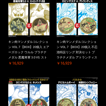
斉出荷予定
斉出荷予定
キン肉マンメダルコレクショ
キン肉マンメダルコレクショ
ン VOL.7 【BOX】20個入 エア
ン VOL.7 【BOX】20個入 不忍
ーズロック ウルル プラチナ
池特設リング 対決セット プ
メダル 悪魔将軍 3.0 VS. スト
ラチナメダル アトランティス
ロング・ザ・武道【初回購入
ドライバー VS.ネックカット
￥16,929
￥16,929
特典 】KIN(金)肉メダル(非売
ドロップキック ケース付き
品)付【二次受注分】
【初回購入特典 】KIN(金)肉
2026/10/30 一斉出荷予定
メダル(非売品)付