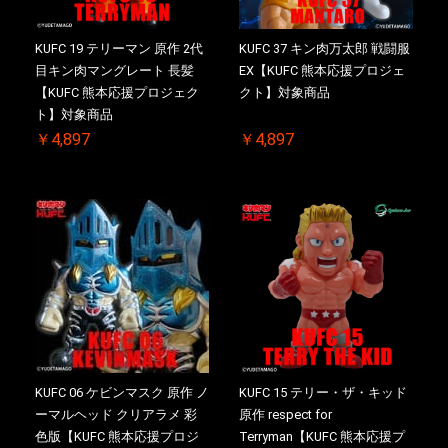
KUFC 19 テリーマン 原作 2代
KUFC 37 キン肉万太郎 戦闘服
目キン肉マングレート 長髪
EX【KUFC 熊本応援プロジェ
【KUFC 熊本応援プロジェク
クト】対象商品
ト】対象商品
￥4,897
￥4,897
KUFC 06 ケビンマスク 原作 ノ
KUFC 15 テリー・ザ・キッド
ーマルヘッド クリアラメ 彩
原作 respect for
色版【KUFC 熊本応援プロジ
Terryman【KUFC 熊本応援プ