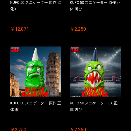
KUFC 50 スニゲーター 原作 進
KUFC 50 スニゲーター 原作 正
お買い物を続ける
カートへ進む
化X
体 叫び
￥12,871
￥2,250
KUFC 50 スニゲーター 原作 正
KUFC 50 スニゲーター EX 正
体 涙
体 叫び
￥2,250
￥2,250