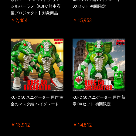
シルバーラメ【KUFC 熊本応
DXセット 初回限定
援プロジェクト】対象商品
￥2,464
￥15,953
KUFC 50 スニゲーター 原作 黄
KUFC 50 スニゲーター 原作 新
金のマスク編 ハイグレード
章 DXセット 初回限定
￥13,912
￥14,812