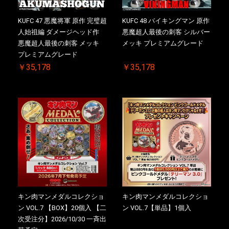
KUFC 47 悪魔将軍 原作 完璧超
KUFC 48 バイキングマン 原作
人始祖編 ダメージヘッド作
悪魔超人最後の刺客 シルバー
悪魔超人最後の刺客 メッキ
メッキ プレミアムグレード
プレミアムグレード
￥35,178
￥35,178
キン肉マンメダルコレクショ
キン肉マンメダルコレクショ
ン VOL.7 【BOX】20個入 【二
ン VOL.7【単品】1個入
次受注分】2026/10/30 一斉出