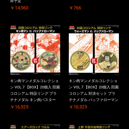
荷予定
￥14,960
￥766
キン肉マンメダルコレクショ
キン肉マンメダルコレクショ
ン VOL.7 【BOX】20個入 田園
ン VOL.7 【BOX】20個入 田園
コロシアム 特設リング プラ
コロシアム 対決セット プラ
チナメダル キン肉バスター
チナメダル バッファローマン
VS. キン肉バスターやぶり ケ
2.0 顎髭 Ver. VS. 光の矢 ケー
￥16,929
￥16,929
ース付き【初回購入特典 】
ス付き【初回購入特典 】
KIN(金)肉メダル(非売品)付
KIN(金)肉メダル(非売品)付
【二次受注分】2026/10/30 一
【二次受注分】2026/10/30 一