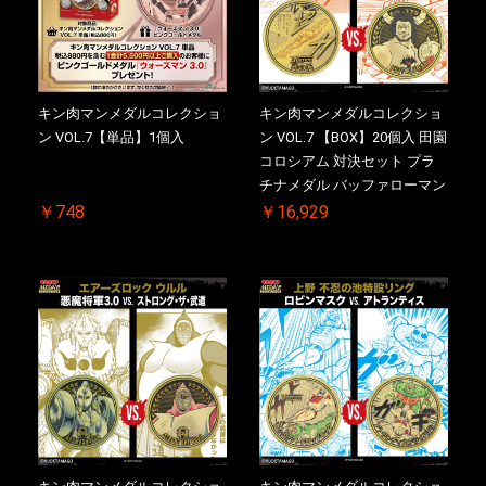
キン肉マンメダルコレクショ
キン肉マンメダルコレクショ
ン VOL.7【単品】1個入
ン VOL.7 【BOX】20個入 田園
コロシアム 対決セット プラ
チナメダル バッファローマン
2.0 顎髭 Ver. VS. 光の矢 初回
￥748
￥16,929
シリアルNO.入 ケース付き
【初回購入特典 】KIN(金)肉
メダル(非売品)付