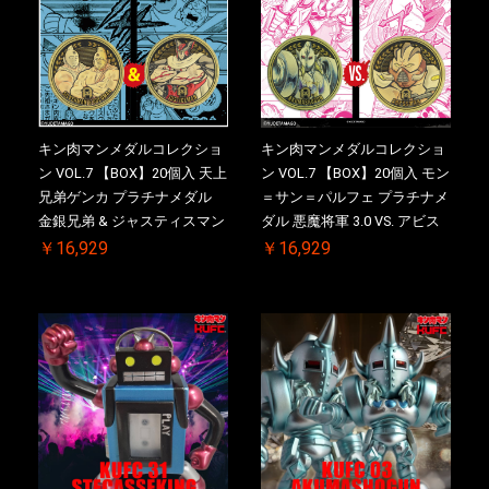
キン肉マンメダルコレクショ
キン肉マンメダルコレクショ
ン VOL.7 【BOX】20個入 天上
ン VOL.7 【BOX】20個入 モン
兄弟ゲンカ プラチナメダル
＝サン＝パルフェ プラチナメ
金銀兄弟 & ジャスティスマン
ダル 悪魔将軍 3.0 VS. アビス
2.0 初回シリアルNO.入 ケース
マン 初回シリアルNO.入 ケー
￥16,929
￥16,929
付き【初回購入特典 】
ス付き【初回購入特典 】
KIN(金)肉メダル(非売品)付
KIN(金)肉メダル(非売品)付