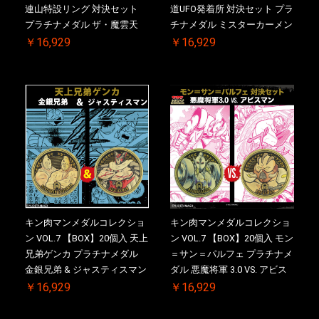
連山特設リング 対決セット
道UFO発着所 対決セット プラ
プラチナメダル ザ・魔雲天
チナメダル ミスターカーメン
VS. テリーマン 3.0 ケース付
VS. ブロッケン Jr. 2.0 ケース
￥16,929
￥16,929
き【初回購入特典 】KIN(金)
付き【初回購入特典 】
肉メダル(非売品)付【二次受
KIN(金)肉メダル(非売品)付
注分】2026/10/30 一斉出荷予
【二次受注分】2026/10/30 一
定
斉出荷予定
キン肉マンメダルコレクショ
キン肉マンメダルコレクショ
ン VOL.7 【BOX】20個入 天上
ン VOL.7 【BOX】20個入 モン
兄弟ゲンカ プラチナメダル
＝サン＝パルフェ プラチナメ
金銀兄弟 & ジャスティスマン
ダル 悪魔将軍 3.0 VS. アビス
2.0 ケース付き【初回購入特
マン【初回購入特典 】
￥16,929
￥16,929
典 】KIN(金)肉メダル(非売品)
KIN(金)肉メダル(非売品)付
付【二次受注分】2026/10/30
【二次受注分】2026/10/30 一