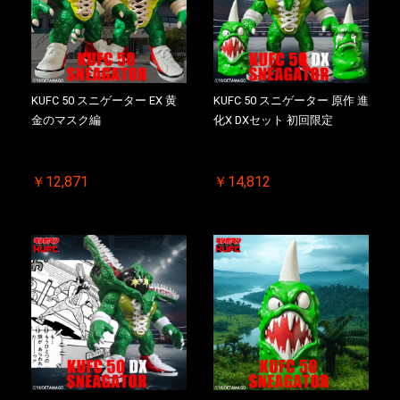
KUFC 50 スニゲーター EX 黄
KUFC 50 スニゲーター 原作 進
金のマスク編
化X DXセット 初回限定
￥12,871
￥14,812