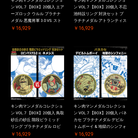
キン肉マンメダルコレクショ
キン肉マンメダルコレクショ
ン VOL.7 【BOX】20個入 エア
ン VOL.7 【BOX】20個入 不忍
ーズロック ウルル プラチナ
池特設リング 対決セット プ
メダル 悪魔将軍 3.0 VS. スト
ラチナメダル アトランティス
ロング・ザ・武道 初回シリア
ドライバー VS.ネックカット
￥16,929
￥16,929
ルNO.入 ケース付き【初回購
ドロップキック 初回シリアル
入特典 】KIN(金)肉メダル(非
NO.入 ケース付き【初回購入
売品)付
特典 】KIN(金)肉メダル(非売
品)付
キン肉マンメダルコレクショ
キン肉マンメダルコレクショ
ン VOL.7 【BOX】20個入 鳥取
ン VOL.7 【BOX】20個入 バネ
砂丘の砂丘 階段ピラミッド
カセ プラチナメダル デビル
リング プラチナメダル ロビ
トムボーイ & 地獄のシンフォ
ンマスク VS.ネメシス 初回シ
ニー 初回シリアルNO.入 ケー
￥16,929
￥16,929