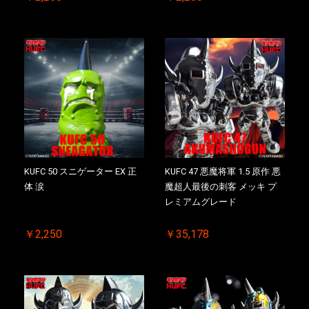
KUFC 50 スニゲーター EX 正
KUFC 47 悪魔将軍 1.5 原作 悪
体 涙
魔超人最後の刺客 メッキ プ
レミアムグレード
￥2,250
￥35,178