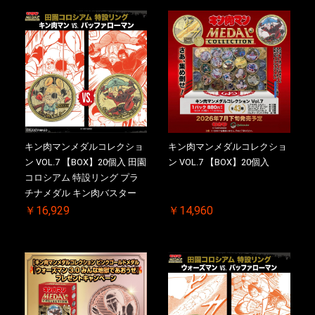
一斉出荷予定
斉出荷予定
キン肉マンメダルコレクショ
キン肉マンメダルコレクショ
ン VOL.7 【BOX】20個入 田園
ン VOL.7 【BOX】20個入
コロシアム 特設リング プラ
チナメダル キン肉バスター
VS. キン肉バスターやぶり 初
￥16,929
￥14,960
回シリアルNO.入 ケース付き
【初回購入特典 】KIN(金)肉
メダル(非売品)付