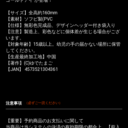
ゴールドアイ が登場！
【サイズ】全高約160mm
【素材】ソフビ製(PVC
【仕様】無彩色完成品、デザインヘッダー付き袋入り
【注意】製造上、彩色などに個体差が生じる場合がござ
います。
【対象年齢】15歳以上。幼児の手の届かない場所に保管
してください。
【生産最終加工地】中国
【著作】(C)ゆでたまご
【JAN】 4573521304361
注意事項
（必ずご一読ください）
【重要】予約商品のお支払いに関して
当商品は当システムの決済の有効期限の都合上、【前入