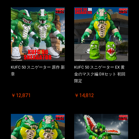
KUFC 50 スニゲーター 原作 新
KUFC 50 スニゲーター EX 黄
章
金のマスク編 DXセット 初回
限定
￥12,871
￥14,812