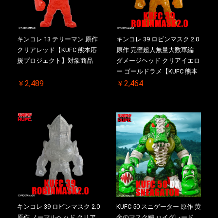
キンコレ 13 テリーマン 原作
キンコレ 39 ロビンマスク 2.0
クリアレッド【KUFC 熊本応
原作 完璧超人無量大数軍編
援プロジェクト】対象商品
ダメージヘッド クリアイエロ
ー ゴールドラメ【KUFC 熊本
応援プロジェクト】対象商品
￥2,489
￥2,464
キンコレ 39 ロビンマスク 2.0
KUFC 50 スニゲーター 原作 黄
原作 ノーマルヘッド クリア
金のマスク編 ハイグレード