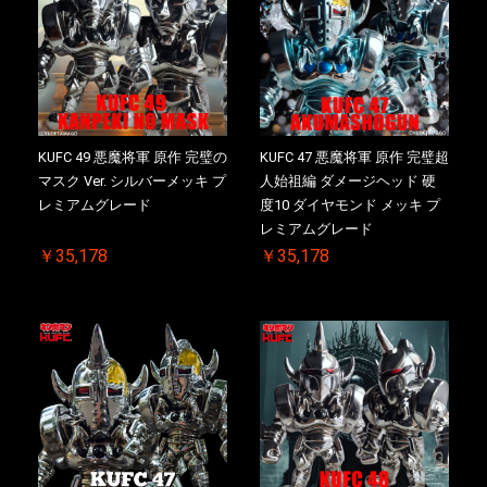
KUFC 49 悪魔将軍 原作 完璧の
KUFC 47 悪魔将軍 原作 完璧超
マスク Ver. シルバーメッキ プ
人始祖編 ダメージヘッド 硬
レミアムグレード
度10 ダイヤモンド メッキ プ
レミアムグレード
￥35,178
￥35,178