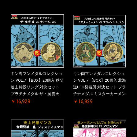
リアルNO.入 ケース付き【初
ス付き【初回購入特典 】
回購入特典 】KIN(金)肉メダ
KIN(金)肉メダル(非売品)付
ル(非売品)付
キン肉マンメダルコレクショ
キン肉マンメダルコレクショ
ン VOL.7 【BOX】20個入 秩父
ン VOL.7 【BOX】20個入 北海
連山特設リング 対決セット
道UFO発着所 対決セット プラ
プラチナメダル ザ・魔雲天
チナメダル ミスターカーメン
VS. テリーマン 3.0 初回シリア
VS. ブロッケン Jr. 2.0 初回シ
￥16,929
￥16,929
ルNO.入 ケース付き【初回購
リアルNO.入 ケース付き【初
入特典 】KIN(金)肉メダル(非
回購入特典 】KIN(金)肉メダ
売品)付
ル(非売品)付