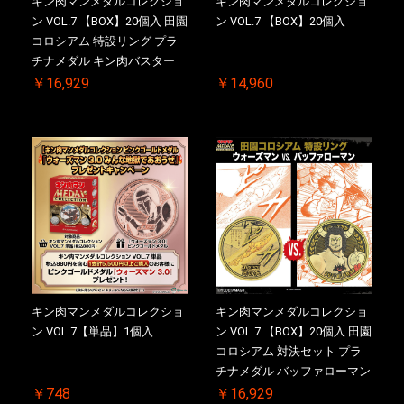
キン肉マンメダルコレクショ
キン肉マンメダルコレクショ
ン VOL.7 【BOX】20個入 田園
ン VOL.7 【BOX】20個入
コロシアム 特設リング プラ
チナメダル キン肉バスター
VS. キン肉バスターやぶり 初
￥16,929
￥14,960
回シリアルNO.入 ケース付き
【初回購入特典 】KIN(金)肉
メダル(非売品)付
キン肉マンメダルコレクショ
キン肉マンメダルコレクショ
ン VOL.7【単品】1個入
ン VOL.7 【BOX】20個入 田園
コロシアム 対決セット プラ
チナメダル バッファローマン
2.0 顎髭 Ver. VS. 光の矢 初回
￥748
￥16,929