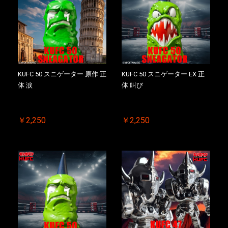
お買い物を続ける
カートへ進む
KUFC 50 スニゲーター 原作 正
KUFC 50 スニゲーター EX 正
体 涙
体 叫び
￥2,250
￥2,250