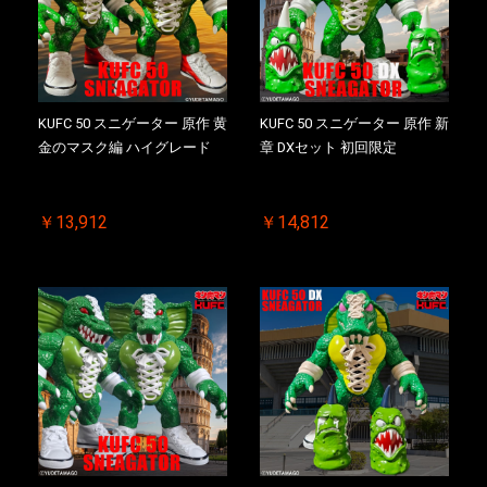
KUFC 50 スニゲーター 原作 黄
KUFC 50 スニゲーター 原作 新
金のマスク編 ハイグレード
章 DXセット 初回限定
￥13,912
￥14,812