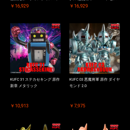
2.0 初回シリアルNO.入 ケース
マン 初回シリアルNO.入 ケー
￥16,929
￥16,929
付き【初回購入特典 】
ス付き【初回購入特典 】
KIN(金)肉メダル(非売品)付
KIN(金)肉メダル(非売品)付
KUFC 31 ステカセキング 原作
KUFC 03 悪魔将軍 原作 ダイヤ
新章 メタリック
モンド 2.0
￥10,913
￥7,975