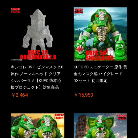
キンコレ 39 ロビンマスク 2.0
KUFC 50 スニゲーター 原作 黄
原作 ノーマルヘッド クリア
金のマスク編 ハイグレード
シルバーラメ【KUFC 熊本応
DXセット 初回限定
援プロジェクト】対象商品
￥2,464
￥15,953