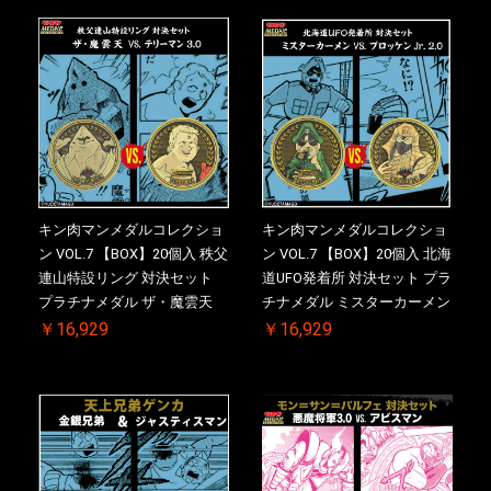
2026/10/30 一斉出荷予定
一斉出荷予定
キン肉マンメダルコレクショ
キン肉マンメダルコレクショ
ン VOL.7 【BOX】20個入 秩父
ン VOL.7 【BOX】20個入 北海
連山特設リング 対決セット
道UFO発着所 対決セット プラ
プラチナメダル ザ・魔雲天
チナメダル ミスターカーメン
VS. テリーマン 3.0 ケース付
VS. ブロッケン Jr. 2.0 ケース
￥16,929
￥16,929
き【初回購入特典 】KIN(金)
付き【初回購入特典 】
肉メダル(非売品)付【二次受
KIN(金)肉メダル(非売品)付
注分】2026/10/30 一斉出荷予
【二次受注分】2026/10/30 一
定
斉出荷予定