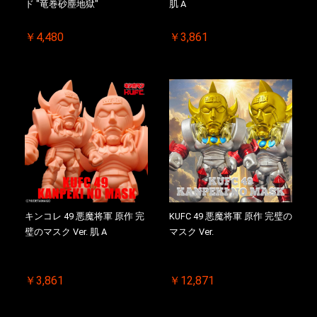
ド "竜巻砂塵地獄"
肌 A
￥4,480
￥3,861
キンコレ 49 悪魔将軍 原作 完
KUFC 49 悪魔将軍 原作 完璧の
璧のマスク Ver. 肌 A
マスク Ver.
￥3,861
￥12,871