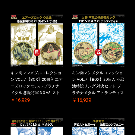
シリアルNO.入 ケース付き
【初回購入特典 】KIN(金)肉
メダル(非売品)付
キン肉マンメダルコレクショ
キン肉マンメダルコレクショ
ン VOL.7 【BOX】20個入 エア
ン VOL.7 【BOX】20個入 不忍
ーズロック ウルル プラチナ
池特設リング 対決セット プ
メダル 悪魔将軍 3.0 VS. スト
ラチナメダル アトランティス
ロング・ザ・武道 初回シリア
ドライバー VS.ネックカット
￥16,929
￥16,929
ルNO.入 ケース付き【初回購
ドロップキック 初回シリアル
入特典 】KIN(金)肉メダル(非
NO.入 ケース付き【初回購入
売品)付
特典 】KIN(金)肉メダル(非売
品)付