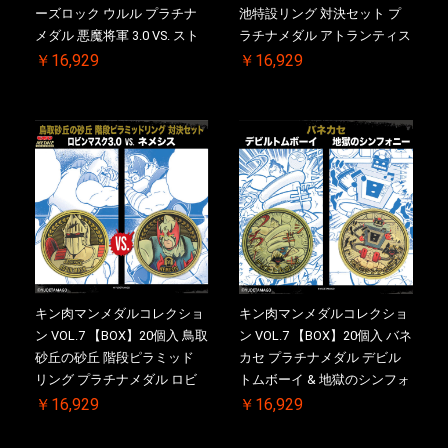
ーズロック ウルル プラチナ
池特設リング 対決セット プ
メダル 悪魔将軍 3.0 VS. スト
ラチナメダル アトランティス
ロング・ザ・武道【初回購入
ドライバー VS.ネックカット
￥16,929
￥16,929
特典 】KIN(金)肉メダル(非売
ドロップキック ケース付き
品)付【二次受注分】
【初回購入特典 】KIN(金)肉
2026/10/30 一斉出荷予定
メダル(非売品)付
キン肉マンメダルコレクショ
キン肉マンメダルコレクショ
ン VOL.7 【BOX】20個入 鳥取
ン VOL.7 【BOX】20個入 バネ
砂丘の砂丘 階段ピラミッド
カセ プラチナメダル デビル
リング プラチナメダル ロビ
トムボーイ & 地獄のシンフォ
ンマスク VS.ネメシス 【初回
ニー ケース付き【初回購入特
￥16,929
￥16,929
購入特典 】KIN(金)肉メダル
典 】KIN(金)肉メダル(非売品)
(非売品)付【二次受注分】
付【二次受注分】2026/10/30