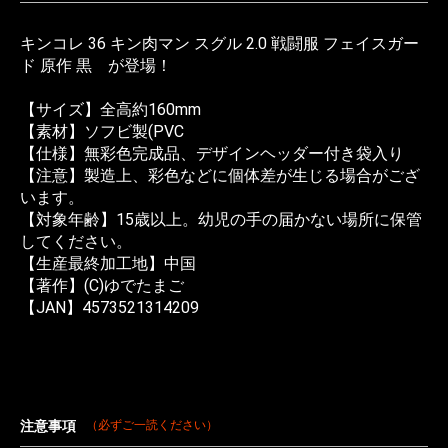
キンコレ 36 キン肉マン スグル 2.0 戦闘服 フェイスガー
ド 原作 黒 が登場！
【サイズ】全高約160mm
【素材】ソフビ製(PVC
【仕様】無彩色完成品、デザインヘッダー付き袋入り
【注意】製造上、彩色などに個体差が生じる場合がござ
います。
【対象年齢】15歳以上。幼児の手の届かない場所に保管
してください。
【生産最終加工地】中国
【著作】(C)ゆでたまご
【JAN】4573521314209
注意事項
（必ずご一読ください）