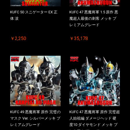
KUFC 50 スニゲーター EX 正
KUFC 47 悪魔将軍 1.5 原作 悪
体 涙
魔超人最後の刺客 メッキ プ
レミアムグレード
￥2,250
￥35,178
KUFC 49 悪魔将軍 原作 完璧の
KUFC 47 悪魔将軍 原作 完璧超
マスク Ver. シルバーメッキ プ
人始祖編 ダメージヘッド 硬
レミアムグレード
度10 ダイヤモンド メッキ プ