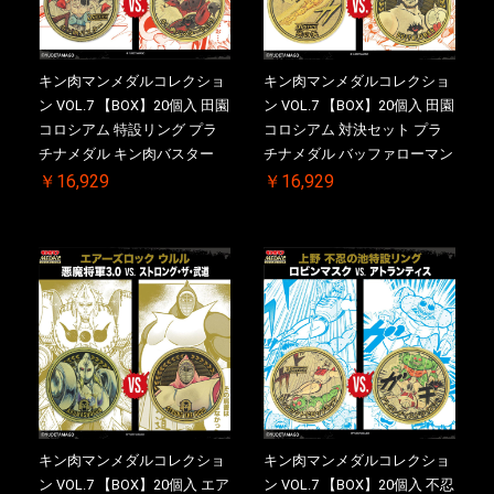
キン肉マンメダルコレクショ
キン肉マンメダルコレクショ
ン VOL.7 【BOX】20個入 田園
ン VOL.7 【BOX】20個入 田園
コロシアム 特設リング プラ
コロシアム 対決セット プラ
チナメダル キン肉バスター
チナメダル バッファローマン
VS. キン肉バスターやぶり ケ
2.0 顎髭 Ver. VS. 光の矢 ケー
￥16,929
￥16,929
ース付き【初回購入特典 】
ス付き【初回購入特典 】
KIN(金)肉メダル(非売品)付
KIN(金)肉メダル(非売品)付
【二次受注分】2026/10/30 一
【二次受注分】2026/10/30 一
斉出荷予定
斉出荷予定
キン肉マンメダルコレクショ
キン肉マンメダルコレクショ
ン VOL.7 【BOX】20個入 エア
ン VOL.7 【BOX】20個入 不忍