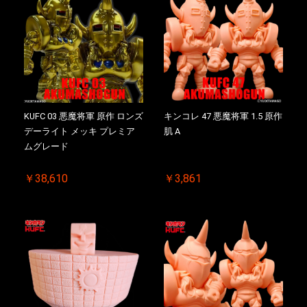
KUFC 03 悪魔将軍 原作 ロンズ
キンコレ 47 悪魔将軍 1.5 原作
デーライト メッキ プレミア
肌 A
ムグレード
￥38,610
￥3,861