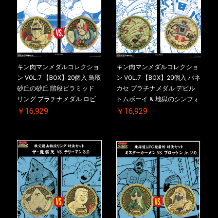
キン肉マンメダルコレクショ
キン肉マンメダルコレクショ
ン VOL.7 【BOX】20個入 鳥取
ン VOL.7 【BOX】20個入 バネ
砂丘の砂丘 階段ピラミッド
カセ プラチナメダル デビル
リング プラチナメダル ロビ
トムボーイ & 地獄のシンフォ
ンマスク VS.ネメシス 初回シ
ニー 初回シリアルNO.入 ケー
￥16,929
￥16,929
リアルNO.入 ケース付き【初
ス付き【初回購入特典 】
回購入特典 】KIN(金)肉メダ
KIN(金)肉メダル(非売品)付
ル(非売品)付