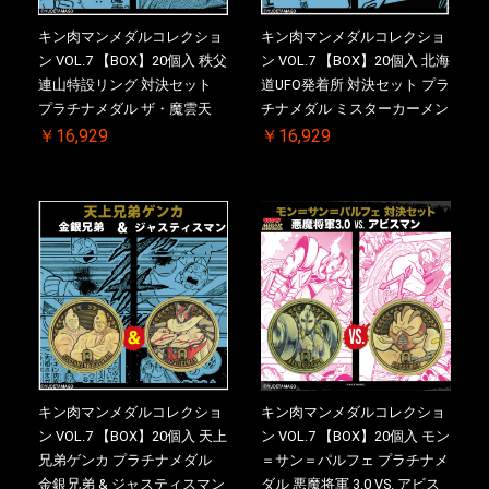
キン肉マンメダルコレクショ
キン肉マンメダルコレクショ
ン VOL.7 【BOX】20個入 秩父
ン VOL.7 【BOX】20個入 北海
連山特設リング 対決セット
道UFO発着所 対決セット プラ
プラチナメダル ザ・魔雲天
チナメダル ミスターカーメン
VS. テリーマン 3.0 初回シリア
VS. ブロッケン Jr. 2.0 初回シ
￥16,929
￥16,929
ルNO.入 ケース付き【初回購
リアルNO.入 ケース付き【初
入特典 】KIN(金)肉メダル(非
回購入特典 】KIN(金)肉メダ
売品)付
ル(非売品)付
キン肉マンメダルコレクショ
キン肉マンメダルコレクショ
ン VOL.7 【BOX】20個入 天上
ン VOL.7 【BOX】20個入 モン
兄弟ゲンカ プラチナメダル
＝サン＝パルフェ プラチナメ
金銀兄弟 & ジャスティスマン
ダル 悪魔将軍 3.0 VS. アビス