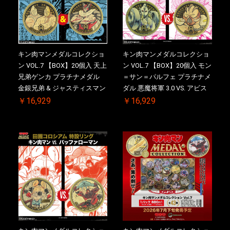
キン肉マンメダルコレクショ
キン肉マンメダルコレクショ
ン VOL.7 【BOX】20個入 天上
ン VOL.7 【BOX】20個入 モン
兄弟ゲンカ プラチナメダル
＝サン＝パルフェ プラチナメ
金銀兄弟 & ジャスティスマン
ダル 悪魔将軍 3.0 VS. アビス
2.0 ケース付き【初回購入特
マン【初回購入特典 】
￥16,929
￥16,929
典 】KIN(金)肉メダル(非売品)
KIN(金)肉メダル(非売品)付
付【二次受注分】2026/10/30
【二次受注分】2026/10/30 一
一斉出荷予定
斉出荷予定